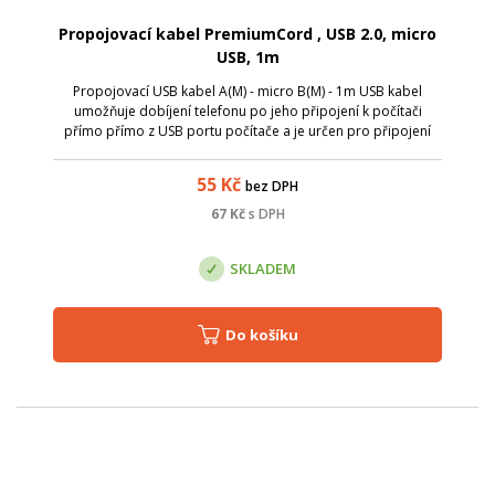
Propojovací kabel PremiumCord , USB 2.0, micro
USB, 1m
Propojovací USB kabel A(M) - micro B(M) - 1m USB kabel
umožňuje dobíjení telefonu po jeho připojení k počítači
přímo přímo z USB portu počítače a je určen pro připojení
všech zařízení s konektorem USB micro (mobilní telefony,
digitalni fotoaparat...)
55
Kč
bez DPH
67
Kč
s DPH
SKLADEM
Do košíku