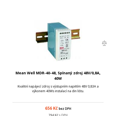
Mean Well MDR-40-48, Spínaný zdroj 48V/0,8A,
40W
Kvalitní napájecí zdroj s výstupním napětím 48V 0,83A a
výkonem 40Ws instalací na din lištu.
656
Kč
bez DPH
794
Kč
s DPH