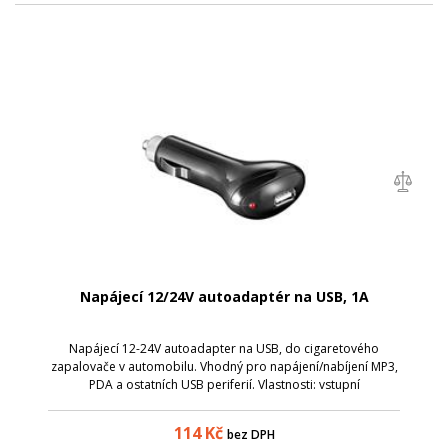
Napájecí 12/24V autoadaptér na USB, 1A
Napájecí 12-24V autoadapter na USB, do cigaretového
zapalovače v automobilu. Vhodný pro napájení/nabíjení MP3,
PDA a ostatních USB periferií. Vlastnosti: vstupní
napětí:&nbsp; &nbsp; &nbsp;12/24V <li
114
Kč
bez DPH