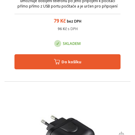
umožňuje dobíjení telefonu po jeho připojení k počítači
přímo přímo z USB portu počítače a je určen pro připojení
všech zařízení s konektorem USB micro (mobilní telefony,
digitalni fotoaparat...)
79
Kč
bez DPH
96
Kč
s DPH
SKLADEM
Do košíku