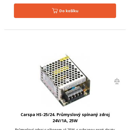
Do košíku
Carspa HS-25/24. Průmyslový spínaný zdroj
24V/1A, 25W
Průmyslový zdroj s výkonem až 25W, s ochranou proti zkratu