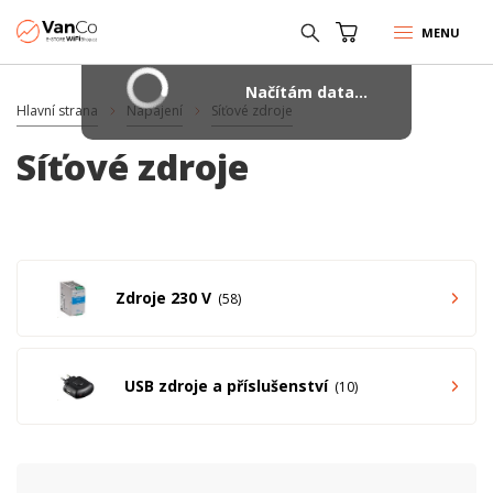
MENU
Načítám data...
Hlavní strana
Napájení
Síťové zdroje
Síťové zdroje
Zdroje 230 V
58
USB zdroje a příslušenství
10