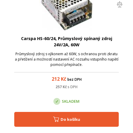
Carspa HS-60/24, Průmyslový spínaný zdroj
24V/2A, 60W
Průmyslový zdroj s výkonem až 60W, s ochranou proti zkratu
a přetížení a možností nastavení AC rozsahu vstupního napětí
pomocí přepínače.
212
Kč
bez DPH
257
Kč
s DPH
SKLADEM
Do košíku