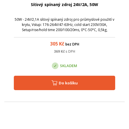
Síťový spínaný zdroj 24V/2A, 50W
50W - 24V/2,1A síťový spínaný zdroj pro průmyslové použití v
krytu, Vstup: 176-264V/47-63Hz, cold start 230V/30A,
Setup/rise/hold time 200/100/20ms, 0°C-50°C, 0,5kg,
159x94x38mm
305
Kč
bez DPH
369
Kč
s DPH
SKLADEM
Do košíku