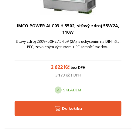
IMCO POWER ALC03.H 5502, síťový zdroj 55V/2A,
110W
Síťový zdroj 230V~50Hz / 54.5V (2A), s uchycením na DIN lištu,
PFC, zdvojeným výstupem + PE zemnící svorkou.
2 622
Kč
bez DPH
3 173
Kč
s DPH
SKLADEM
Do košíku