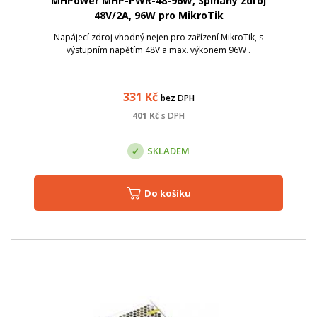
MHPower MHP-PWR-48-96W, Spínaný zdroj
48V/2A, 96W pro MikroTik
Napájecí zdroj vhodný nejen pro zařízení MikroTik, s
výstupním napětím 48V a max. výkonem 96W .
331
Kč
bez DPH
401
Kč
s DPH
SKLADEM
Do košíku