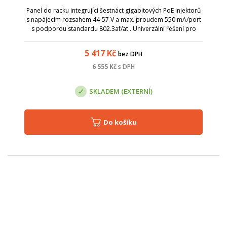
Panel do racku integrující šestnáct gigabitových PoE injektorů
s napájecím rozsahem 44-57 V a max. proudem 550 mA/port
s podporou standardu 802.3af/at . Univerzální řešení pro
vzdálené napájení většího počtu aktivních prvků s
integrovaným extraktorem p...
5 417
Kč
bez DPH
6 555
Kč
s DPH
SKLADEM (EXTERNÍ)
Do košíku