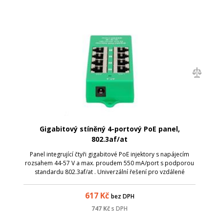
Gigabitový stíněný 4-portový PoE panel,
802.3af/at
Panel integrující čtyři gigabitové PoE injektory s napájecím
rozsahem 44-57 V a max. proudem 550 mA/port s podporou
standardu 802.3af/at . Univerzální řešení pro vzdálené
napájení většího počtu aktivních prvků s integrovaným
extraktorem po UTP kabeláži...
617
Kč
bez DPH
747
Kč
s DPH