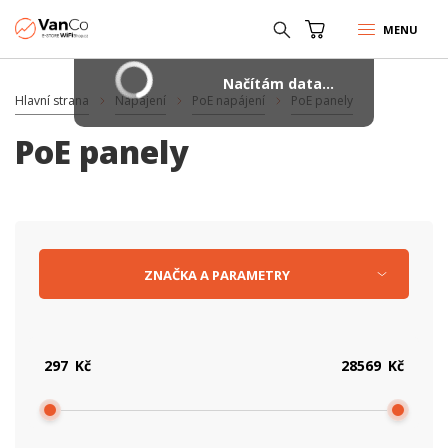
MENU
Načítám data...
Hlavní strana
Napájení
PoE napájení
PoE panely
PoE panely
ZNAČKA
A
PARAMETRY
Kč
Kč