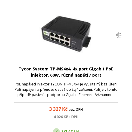
Tycon System TP-MS4x4, 4x port Gigabit PoE
injektor, 60W, různá napětí / port
PoE napájecí injektor TYCON TP-MS4x4 je využitelný k zajištění
PoE napájení a přenosu dat až do čtyř zařízení. PoE je v tomto
případě pasivní s podporou Gigabit Ethernet . Významnou
funkcí je možnost nastavit na každý PoE port jiné napájecí
napětí , te...
3 327
Kč
bez DPH
4 026
Kč
s DPH
SKLADEM