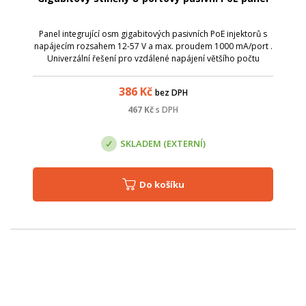
Panel integrující osm gigabitových pasivních PoE injektorů s
napájecím rozsahem 12-57 V a max. proudem 1000 mA/port .
Univerzální řešení pro vzdálené napájení většího počtu
aktivních prvků s integrovaným extraktorem po UTP kabeláži.
Vstup pro napájení ...
386
Kč
bez DPH
467
Kč
s DPH
SKLADEM (EXTERNÍ)
Do košíku