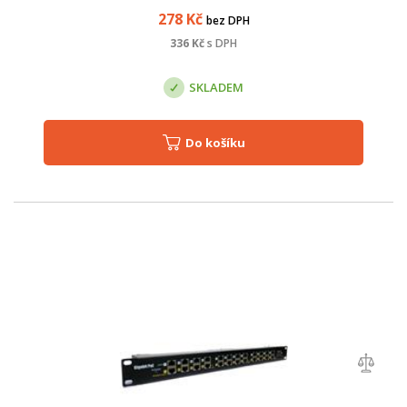
plastovým krytem a 2.1mm DC zásuvk...
278
Kč
bez DPH
336
Kč
s DPH
SKLADEM
Do košíku