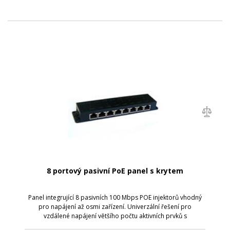
8 portový pasivní PoE panel s krytem
Panel integrující 8 pasivních 100 Mbps POE injektorů vhodný
pro napájení až osmi zařízení. Univerzální řešení pro
vzdálené napájení většího počtu aktivních prvků s
integrovaným extraktorem po UTP kabeláži. Provedení s