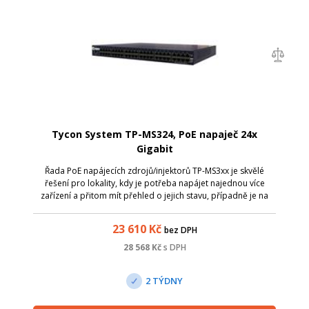
Tycon System TP-MS324, PoE napaječ 24x
Gigabit
Řada PoE napájecích zdrojů/injektorů TP-MS3xx je skvělé
řešení pro lokality, kdy je potřeba napájet najednou více
zařízení a přitom mít přehled o jejich stavu, případně je na
dálku vypínat a zapínat. Tyto zdroje, krom podpory
obligátního pasivního 48V ...
23 610
Kč
bez DPH
28 568
Kč
s DPH
2 TÝDNY