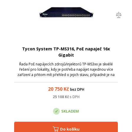
Tycon System TP-MS316, PoE napaječ 16x
Gigabit
Řada PoE napájecích zdrojů/injektorů TP-MS3xx je skvělé
řešení pro lokality, kdy je potřeba napájet najednou více
zařízení a přitom mít přehled o jejich stavu, případně je na
dálku vypínat a zapínat. Tyto zdroje, krom podpory
obligátního pasivního 48V ...
20 750
Kč
bez DPH
25 108
Kč
s DPH
SKLADEM
Do košíku