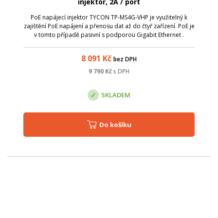
injektor, 2A / port
PoE napájecí injektor TYCON TP-MS4G-VHP je využitelný k
zajištění PoE napájení a přenosu dat až do čtyř zařízení. PoE je
v tomto případě pasivní s podporou Gigabit Ethernet .
Významnou funkcí je tzv. PoE Universal Voltage
(UniVolt&trade;) , kde se PoE ...
8 091
Kč
bez DPH
9 790
Kč
s DPH
SKLADEM
Do košíku