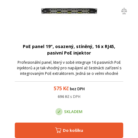
PoE panel 19", osazený, stíněný, 16 x RJ45,
pasivní PoE injektor
Profesionální panel, který v sobě integruje 16 pasivních PoE
injektorů a je tak vhodný pro napájení až šestnácti zařízení s
integrovaným PoE extraktorem. Jedná se o velmi vhodné
řešení pro napájení bezdrátových zařízení, IP telefonů, IP
kamer apod. V p...
575
Kč
bez DPH
696
Kč
s DPH
SKLADEM
Do košíku