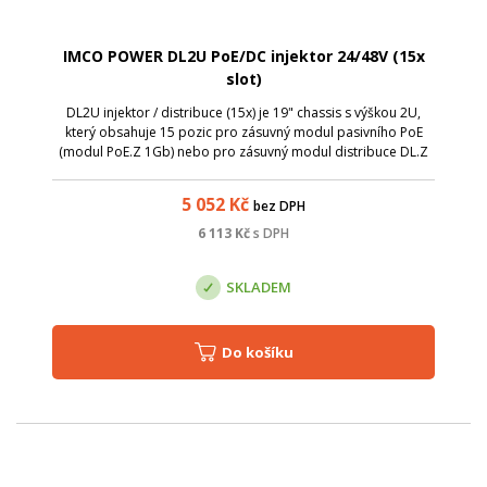
IMCO POWER DL2U PoE/DC injektor 24/48V (15x
slot)
DL2U injektor / distribuce (15x) je 19" chassis s výškou 2U,
který obsahuje 15 pozic pro zásuvný modul pasivního PoE
(modul PoE.Z 1Gb) nebo pro zásuvný modul distribuce DL.Z
24480303. Jednotlivé pozice jsou očíslované 1 - 15.
Neobsazené pozice je možné
5 052
Kč
bez DPH
6 113
Kč
s DPH
SKLADEM
Do košíku