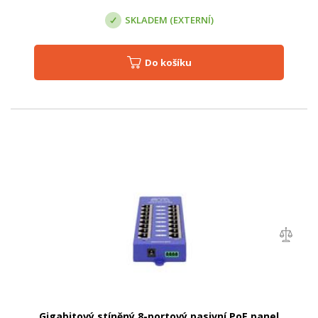
SKLADEM (EXTERNÍ)
Do košíku
Gigabitový stíněný 8-portový pasivní PoE panel