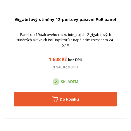
Gigabitový stíněný 12-portový pasivní PoE panel
Panel do 19palcového racku integrující 12 gigabitových
stíněných aktivních PoE injektorů s napájecím rozsahem 24 -
57 V
1 608
Kč
bez DPH
1 946
Kč
s DPH
SKLADEM
Do košíku