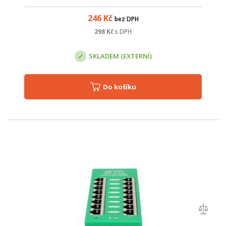
aktivních prvků s integrovaným extraktorem po UTP kabeláži.
Vstup pro napájení pr...
246
Kč
bez DPH
298
Kč
s DPH
SKLADEM (EXTERNÍ)
Do košíku