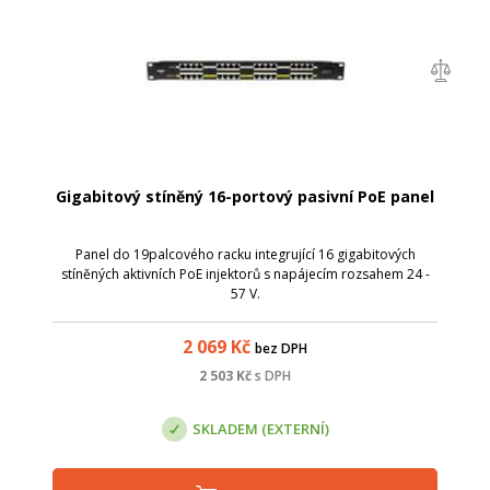
Gigabitový stíněný 16-portový pasivní PoE panel
Panel do 19palcového racku integrující 16 gigabitových
stíněných aktivních PoE injektorů s napájecím rozsahem 24 -
57 V.
2 069
Kč
bez DPH
2 503
Kč
s DPH
SKLADEM (EXTERNÍ)