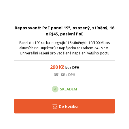
Repasované: PoE panel 19", osazený, stíněný, 16
x RJ45, pasivní PoE
Panel do 19" racku integrující 16 stíněných 10/100 Mbps
aktivních PoE injektorů s napájecím rozsahem 24 - 57 V .
Univerzální řešení pro vzdálené napájení většího počtu
aktivních prvků s integrovaným extraktorem po UTP kabeláži.
Přidáním tohoto průchozí...
290
Kč
bez DPH
351
Kč
s DPH
SKLADEM
Do košíku