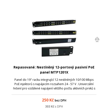
Repasované: Nestíněný 12-portový pasivní PoE
panel MTP1201X
Panel do 19" racku integrující 12 nestíněných 10/100 Mbps
PoE injektorů s napájecím rozsahem 24 - 57 V . Univerzální
řešení pro vzdálené napájení většího počtu aktivních prvků s
integrovaným extraktorem po UTP kabeláži. Přidáním tohoto
průchozího panel...
250
Kč
bez DPH
303
Kč
s DPH