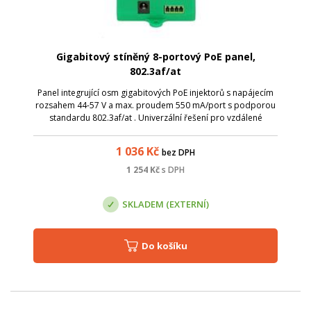
Gigabitový stíněný 8-portový PoE panel,
802.3af/at
Panel integrující osm gigabitových PoE injektorů s napájecím
rozsahem 44-57 V a max. proudem 550 mA/port s podporou
standardu 802.3af/at . Univerzální řešení pro vzdálené
napájení většího počtu aktivních prvků s integrovaným
extraktorem po UTP kabeláži...
1 036
Kč
bez DPH
1 254
Kč
s DPH
SKLADEM (EXTERNÍ)
Do košíku