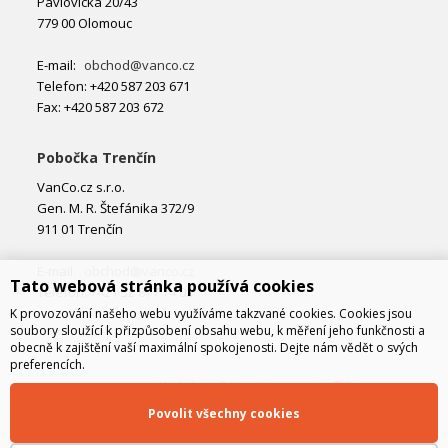
Pavlovická 20/43
779 00 Olomouc
E-mail:
obchod@vanco.cz
Telefon: +420 587 203 671
Fax: +420 587 203 672
Pobočka Trenčín
VanCo.cz s.r.o.
Gen. M. R. Štefánika 372/9
911 01 Trenčín
E-mail:
obchod@vanco.cz
Tato webová stránka používá cookies
Telefon: +421 32 877 74 02
K provozování našeho webu využíváme takzvané cookies. Cookies jsou
soubory sloužící k přizpůsobení obsahu webu, k měření jeho funkčnosti a
obecně k zajištění vaší maximální spokojenosti. Dejte nám vědět o svých
preferencích.
Povolit všechny cookies