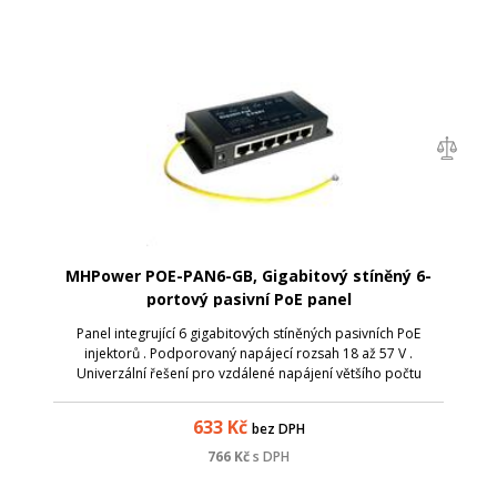
MHPower POE-PAN6-GB, Gigabitový stíněný 6-
portový pasivní PoE panel
Panel integrující 6 gigabitových stíněných pasivních PoE
injektorů . Podporovaný napájecí rozsah 18 až 57 V .
Univerzální řešení pro vzdálené napájení většího počtu
aktivních prvků s integrovaným extraktorem po UTP kabeláži.
Vstup pro napájení prostřed...
633
Kč
bez DPH
766
Kč
s DPH