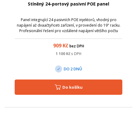
Stíněný 24-portový pasivní POE panel
Panel integrující 24 pasivních POE injektorů, vhodný pro
napájení až dvaačtyřiceti zařízení, v provedení do 19" racku.
Profesionální řešení pro vzdálené napájení většího počtu
aktivních prvků s integrovaným extraktorem po UTP kabeláži.
Přidáním tohoto ...
909
Kč
bez DPH
1 100
Kč
s DPH
DO 2 DNŮ
Do košíku