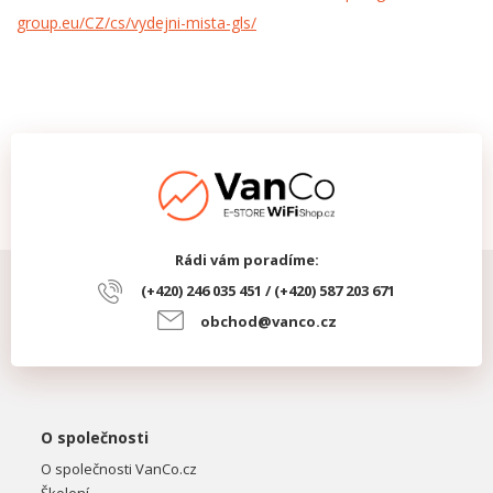
group.eu/CZ/cs/vydejni-mista-gls/
Rádi vám poradíme:
(+420) 246 035 451 / (+420) 587 203 671
obchod@vanco.cz
O společnosti
O společnosti VanCo.cz