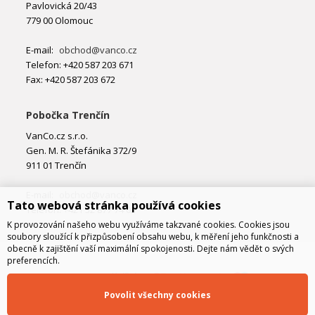
Pavlovická 20/43
779 00 Olomouc
E-mail:
obchod@vanco.cz
Telefon: +420 587 203 671
Fax: +420 587 203 672
Pobočka Trenčín
VanCo.cz s.r.o.
Gen. M. R. Štefánika 372/9
911 01 Trenčín
E-mail:
obchod@vanco.cz
Tato webová stránka používá cookies
Telefon: +421 32 877 74 02
K provozování našeho webu využíváme takzvané cookies. Cookies jsou
soubory sloužící k přizpůsobení obsahu webu, k měření jeho funkčnosti a
obecně k zajištění vaší maximální spokojenosti. Dejte nám vědět o svých
preferencích.
Povolit všechny cookies