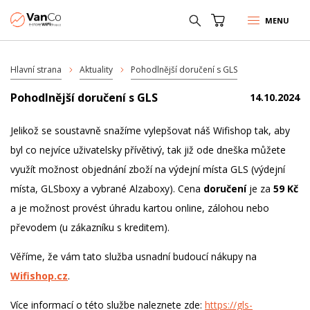
MENU
Hlavní strana
Aktuality
Pohodlnější doručení s GLS
Pohodlnější doručení s GLS
14.10.2024
Jelikož se soustavně snažíme vylepšovat náš Wifishop tak, aby
byl co nejvíce uživatelsky přívětivý, tak již ode dneška můžete
využít možnost objednání zboží na výdejní místa GLS (výdejní
místa, GLSboxy a vybrané Alzaboxy). Cena
doručení
je za
59 Kč
a je možnost provést úhradu kartou online, zálohou nebo
převodem (u zákazníku s kreditem).
Věříme, že vám tato služba usnadní budoucí nákupy na
Wifishop.cz
.
Více informací o této službe naleznete zde:
https://gls-