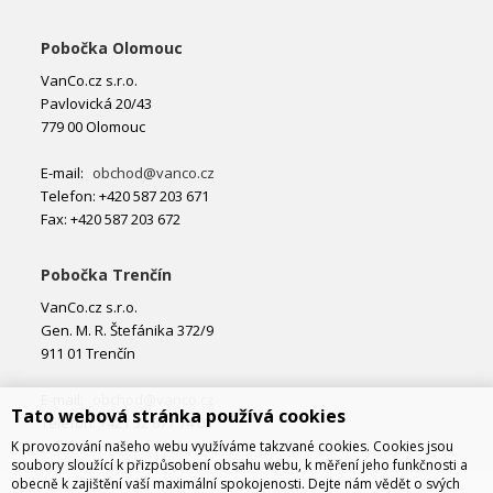
Pobočka Olomouc
VanCo.cz s.r.o.
Pavlovická 20/43
779 00 Olomouc
E-mail:
obchod@vanco.cz
Telefon: +420 587 203 671
Fax: +420 587 203 672
Pobočka Trenčín
VanCo.cz s.r.o.
Gen. M. R. Štefánika 372/9
911 01 Trenčín
E-mail:
obchod@vanco.cz
Tato webová stránka používá cookies
Telefon: +421 32 877 74 02
K provozování našeho webu využíváme takzvané cookies. Cookies jsou
soubory sloužící k přizpůsobení obsahu webu, k měření jeho funkčnosti a
obecně k zajištění vaší maximální spokojenosti. Dejte nám vědět o svých