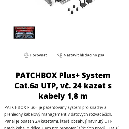
Porovnat
Nastavit hlídacího psa
PATCHBOX Plus+ System
Cat.6a UTP, vč. 24 kazet s
kabely 1,8 m
PATCHBOX Plus+ je patentovaný systém pro snadný a
přehledný kabelový management v datových rozvaděčích.
Panel je osazen 24 kazetami, které obsahují navinutý UTP
patch kabel o délce 1,8m pro propojení síťových prvků.
Další