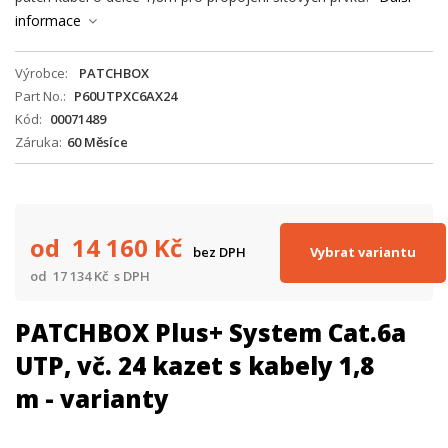
informace
Výrobce
PATCHBOX
Part No.
P60UTPXC6AX24
Kód
00071489
Záruka
60 Měsíce
od 14 160
Kč
Vybrat variantu
bez DPH
od 17 134
Kč
s DPH
PATCHBOX Plus+ System Cat.6a
UTP, vč. 24 kazet s kabely 1,8
m - varianty