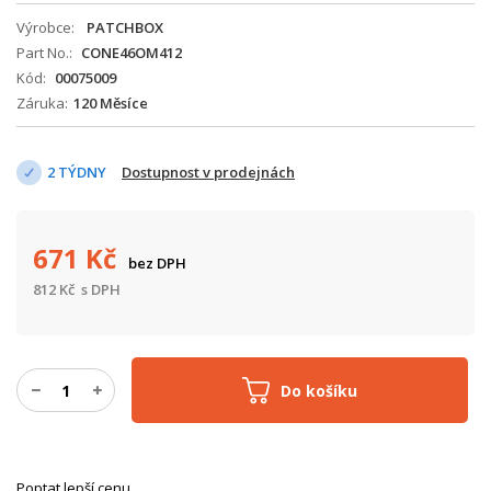
Výrobce
PATCHBOX
Part No.
CONE46OM412
Kód
00075009
Záruka
120 Měsíce
2 TÝDNY
Dostupnost v prodejnách
671
Kč
bez DPH
812
Kč
s DPH
Do košíku
Poptat lepší cenu