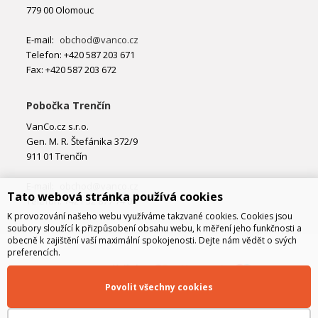
779 00 Olomouc
E-mail:
obchod@vanco.cz
Telefon: +420 587 203 671
Fax: +420 587 203 672
Pobočka Trenčín
VanCo.cz s.r.o.
Gen. M. R. Štefánika 372/9
911 01 Trenčín
E-mail:
obchod@vanco.cz
Tato webová stránka používá cookies
Telefon: +421 32 877 74 02
K provozování našeho webu využíváme takzvané cookies. Cookies jsou
soubory sloužící k přizpůsobení obsahu webu, k měření jeho funkčnosti a
obecně k zajištění vaší maximální spokojenosti. Dejte nám vědět o svých
preferencích.
Povolit všechny cookies