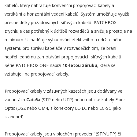
kabelů, který nahrazuje konvenční propojovací kabely a
vertikální a horizontální vedení kabelů. Systém umožňuje využít
přesné délky požadovaných síťových kabelů. PATCHBOX
zrychluje čas potřebný k údržbě rozvaděčů a snižuje prostoje na
minimum. Usnadňuje vybudování efektivního a udržitelného
systému pro správu kabeláže v rozvaděčích tím, že brání
nepřehlednému zamotávání propojovacích síťových kabelů.
Série PATCHBOX.ONE nabízí
10-letou záruku
, která se
vztahuje i na propojovací kabely.
Propojovací kabely v zásuvných kazetách jsou dodávány ve
variantách
Cat.6a
(STP nebo UTP) nebo optické kabely Fiber
Optic (OS2 nebo OM4, s konektory LC-LC nebo LC-SC jako
standard).
Propojovací kabely jsou v plochém provedení (STP/UTP) či