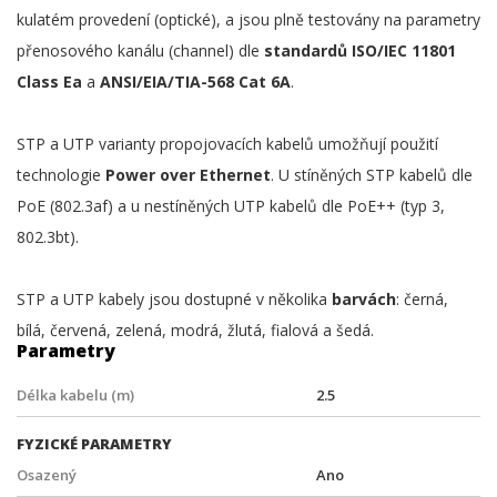
kulatém provedení (optické), a jsou plně testovány na parametry
přenosového kanálu (channel) dle
standardů ISO/IEC 11801
Class Ea
a
ANSI/EIA/TIA-568 Cat 6A
.
STP a UTP varianty propojovacích kabelů umožňují použití
technologie
Power over Ethernet
. U stíněných STP kabelů dle
PoE (802.3af) a u nestíněných UTP kabelů dle PoE++ (typ 3,
802.3bt).
STP a UTP kabely jsou dostupné v několika
barvách
: černá,
bílá, červená, zelená, modrá, žlutá, fialová a šedá.
Parametry
Délka kabelu (m)
2.5
FYZICKÉ PARAMETRY
Osazený
Ano