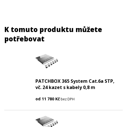
K tomuto produktu můžete
potřebovat
PATCHBOX 365 System Cat.6a STP,
vč. 24 kazet s kabely 0,8 m
od
11 780
Kč
bez DPH