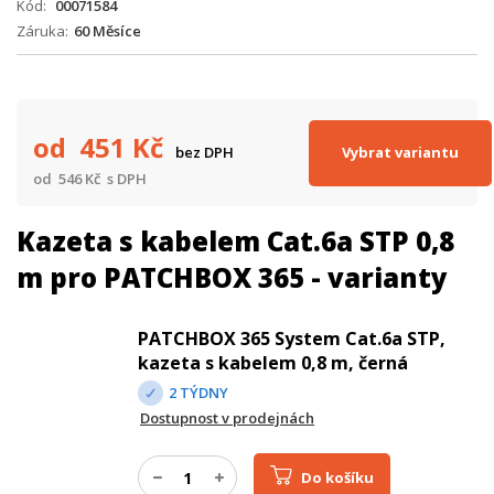
Kód
00071584
Záruka
60 Měsíce
od 451
Kč
Vybrat variantu
bez DPH
od 546
Kč
s DPH
Kazeta s kabelem Cat.6a STP 0,8
m pro PATCHBOX 365 - varianty
PATCHBOX 365 System Cat.6a STP,
kazeta s kabelem 0,8 m, černá
2 TÝDNY
Dostupnost v prodejnách
Do košíku