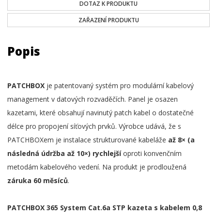
DOTAZ K PRODUKTU
ZAŘAZENÍ PRODUKTU
Popis
PATCHBOX
je patentovaný systém pro modulární kabelový
management v datových rozvaděčích. Panel je osazen
kazetami, které obsahují navinutý patch kabel o dostatečné
délce pro propojení síťových prvků. Výrobce udává, že s
PATCHBOXem je instalace strukturované kabeláže
až 8× (a
následná údržba až 10×) rychlejší
oproti konvenčním
metodám kabelového vedení. Na produkt je prodloužená
záruka 60 měsíců
.
PATCHBOX 365 System Cat.6a STP kazeta s kabelem 0,8