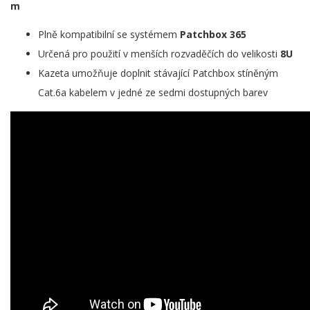
m
Plně kompatibilní se systémem
Patchbox 365
Určená pro použití v menších rozvaděčích do velikosti
8U
Kazeta umožňuje doplnit stávající Patchbox stíněným
Cat.6a kabelem v jedné ze sedmi dostupných barev