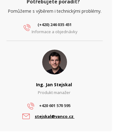
Potřebujete poradit?
Pomůžeme s výběrem i technickými problémy.
(+420) 246 035 451
Informace a objednávky
Ing. Jan Stejskal
Produkt manažer
+420 601 570 595
stejskal@vanco.cz