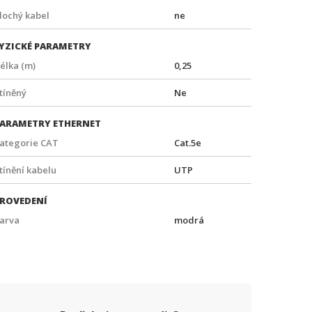
lochý kabel
ne
YZICKÉ PARAMETRY
élka (m)
0,25
tíněný
Ne
ARAMETRY ETHERNET
ategorie CAT
Cat.5e
tínění kabelu
UTP
ROVEDENÍ
arva
modrá