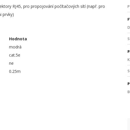
ory RJ45, pro propojování počítačových sítí (např. pro
P
i prvky)
F
D
Hodnota
S
modrá
P
cat.5e
K
ne
S
0.25m
P
B