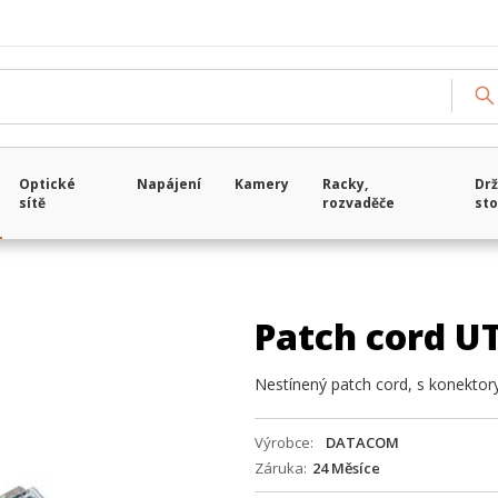
Optické
Napájení
Kamery
Racky,
Drž
sítě
rozvaděče
sto
Patch cord U
Nestínený patch cord, s konektor
Výrobce
DATACOM
Záruka
24 Měsíce