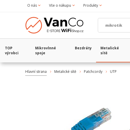
O nás
Vše o nákupu
Produkty
TOP
Mikrovlnné
Bezdráty
Metalické
výrobci
spoje
sítě
Hlavní strana
Metalické sítě
Patchcordy
UTP