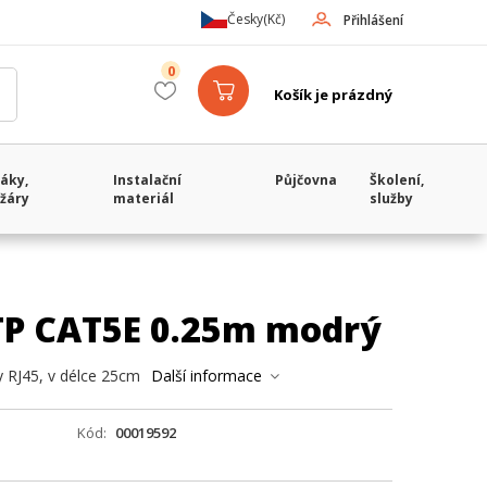
Česky
(Kč)
Přihlášení
0
Košík je prázdný
áky,
Instalační
Půjčovna
Školení,
žáry
materiál
služby
TP CAT5E 0.25m modrý
y RJ45, v délce 25cm
Další informace
Kód
00019592