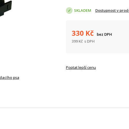
SKLADEM
Dostupnost v prod
330
Kč
bez DPH
399
Kč
s DPH
Poptat lepší cenu
ídacího psa