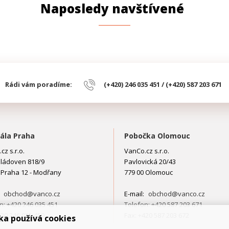
Naposledy navštívené
Rádi vám poradíme:
(+420) 246 035 451 / (+420) 587 203 671
ála Praha
Pobočka Olomouc
cz s.r.o.
VanCo.cz s.r.o.
ládoven 818/9
Pavlovická 20/43
 Praha 12 - Modřany
779 00 Olomouc
:
obchod@vanco.cz
E-mail:
obchod@vanco.cz
n: +420 246 035 451
Telefon: +420 587 203 671
420 246 035 450
Fax: +420 587 203 672
ka používá cookies