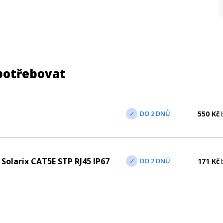
potřebovat
DO 2 DNŮ
550
Kč
Solarix CAT5E STP RJ45 IP67
DO 2 DNŮ
171
Kč