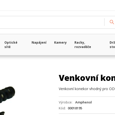
Optické
Napájení
Kamery
Racky,
Drž
sítě
rozvaděče
sto
Venkovní ko
Venkovní konekor vhodný pro O
Výrobce
Amphenol
Kód
00018195