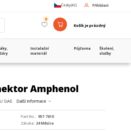
Česky
(Kč)
Přihlášení
0
Košík je prázdný
áky,
Instalační
Půjčovna
Školení,
žáry
materiál
služby
nektor Amphenol
DU SIAE
Další informace
Part No.
957-7610
Záruka
24 Měsíce