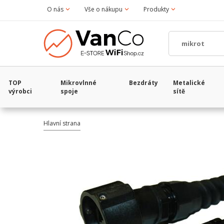
O nás
Vše o nákupu
Produkty
TOP
Mikrovlnné
Bezdráty
Metalické
výrobci
spoje
sítě
Hlavní strana