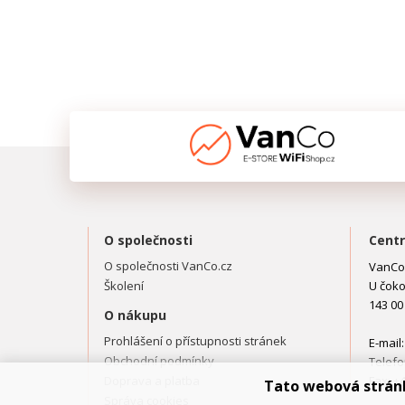
O společnosti
Centr
O společnosti VanCo.cz
VanCo.
Školení
U čoko
143 00
O nákupu
Prohlášení o přístupnosti stránek
E-mail
Obchodní podmínky
Telefo
Doprava a platba
Fax: +
Tato webová strán
Správa cookies