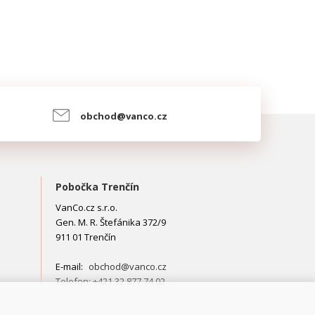
obchod@vanco.cz
Pobočka Trenčín
VanCo.cz s.r.o.
Gen. M. R. Štefánika 372/9
911 01 Trenčín
E-mail:
obchod@vanco.cz
Telefon: +421 32 877 74 02