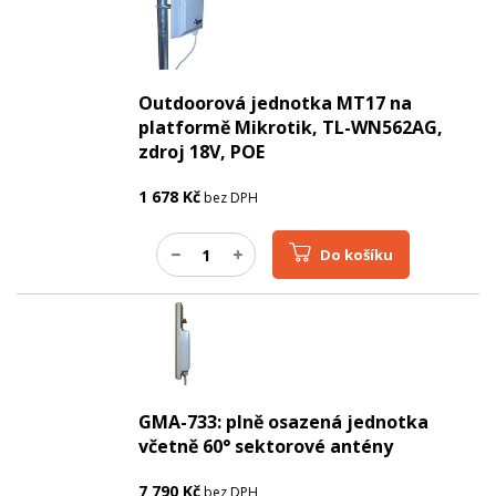
Outdoorová jednotka MT17 na
platformě Mikrotik, TL-WN562AG,
zdroj 18V, POE
1 678
Kč
bez DPH
Do košíku
GMA-733: plně osazená jednotka
včetně 60° sektorové antény
7 790
Kč
bez DPH