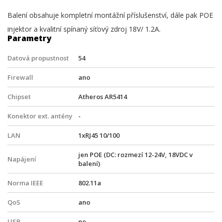
Balení obsahuje kompletní montážní příslušenství, dále pak POE
injektor a kvalitní spínaný síťový zdroj 18V/ 1.2A.
Parametry
Datová propustnost
54
Firewall
ano
Chipset
Atheros AR5414
Konektor ext. antény
-
LAN
1xRJ45 10/100
jen POE (DC: rozmezí 12-24V, 18VDC v
Napájení
balení)
Norma IEEE
802.11a
QoS
ano
USB
ne