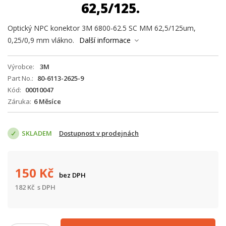
62,5/125.
Optický NPC konektor 3M 6800-62.5 SC MM 62,5/125um,
0,25/0,9 mm vlákno.
Další informace
Výrobce
3M
Part No.
80-6113-2625-9
Kód
00010047
Záruka
6 Měsíce
SKLADEM
Dostupnost v prodejnách
150
Kč
bez DPH
182
Kč
s DPH