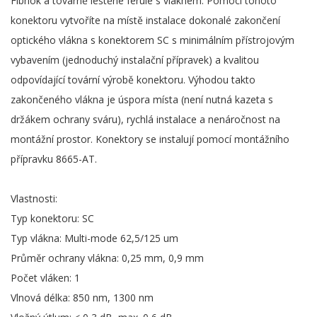
Fibrlok a továrně leštěné ferule s vláknem. Pomocí tohoto
konektoru vytvoříte na místě instalace dokonalé zakončení
optického vlákna s konektorem SC s minimálním přístrojovým
vybavením (jednoduchý instalační přípravek) a kvalitou
odpovídající tovární výrobě konektoru. Výhodou takto
zakončeného vlákna je úspora místa (není nutná kazeta s
držákem ochrany sváru), rychlá instalace a nenáročnost na
montážní prostor. Konektory se instalují pomocí montážního
přípravku 8665-AT.
Vlastnosti:
Typ konektoru: SC
Typ vlákna: Multi-mode 62,5/125 um
Průměr ochrany vlákna: 0,25 mm, 0,9 mm
Počet vláken: 1
Vlnová délka: 850 nm, 1300 nm