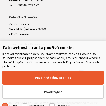
Telefon: +420 587 203 671
Fax: +420 587 203 672
Pobočka Trenčín
VanCo.cz s.r.o.
Gen. M. R. Štefánika 372/9
911 01 Trenčín
E-mail:
obchod@vanco.cz
Tato webová stránka používá cookies
Telefon: +421 32 877 74 02
K provozování našeho webu využíváme takzvané cookies. Cookies jsou
soubory sloužící k přizpůsobení obsahu webu, k měření jeho funkčnosti a
obecně k zajištění vaší maximální spokojenosti. Dejte nám vědět o svých
preferencích.
Povolit všechny cookies
Povolit výběr
©2026
WiFiShop.cz - VanCo.cz eStore
, Spolehlivý partner od roku 1999.
Nutné
Preferenční
Statistické