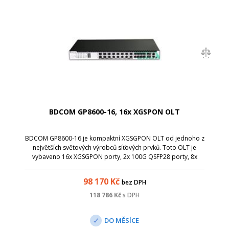
BDCOM GP8600-16, 16x XGSPON OLT
BDCOM GP8600-16 je kompaktní XGSGPON OLT od jednoho z
největších světových výrobců síťových prvků. Toto OLT je
vybaveno 16x XGSGPON porty, 2x 100G QSFP28 porty, 8x
SFP+ porty, 1x konzolovým portem a 1x out-band portem.
98 170
Kč
bez DPH
118 786
Kč
s DPH
DO MĚSÍCE