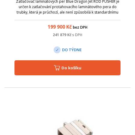
Zatlačovač laminátových per Blue Dragon Jet ROD PUSHER je
určen k zatlačování protahovacího laminátového pera do
trubky, která je průchozí, ale není způsobilá k standardnímu
zafukování kabelů nebo mikrotrubiček.
199 900
Kč
bez DPH
241 879
Kč
s DPH
DO TÝDNE
Do košíku