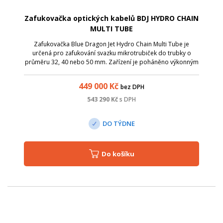
Zafukovačka optických kabelů BDJ HYDRO CHAIN
MULTI TUBE
Zafukovačka Blue Dragon Jet Hydro Chain Multi Tube je
určená pro zafukování svazku mikrotrubiček do trubky o
průměru 32, 40 nebo 50 mm. Zařízení je poháněno výkonným
hydraulickým motorem s řetězovým podavačem - tato
kombinace zajišťuje dostatečnou tlač...
449 000
Kč
bez DPH
543 290
Kč
s DPH
DO TÝDNE
Do košíku