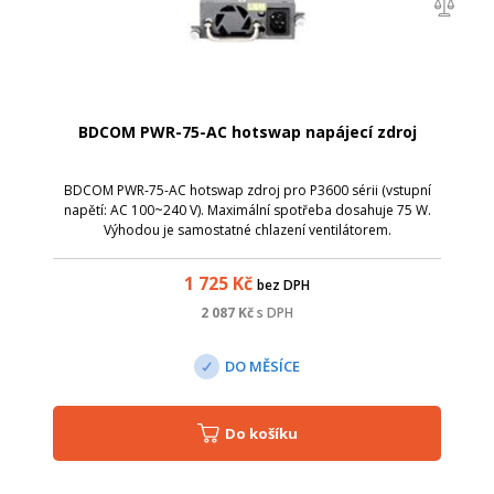
BDCOM PWR-75-AC hotswap napájecí zdroj
BDCOM PWR-75-AC hotswap zdroj pro P3600 sérii (vstupní
napětí: AC 100~240 V). Maximální spotřeba dosahuje 75 W.
Výhodou je samostatné chlazení ventilátorem.
1 725
Kč
bez DPH
2 087
Kč
s DPH
DO MĚSÍCE
Do košíku