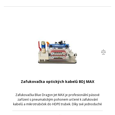
Zafukovačka optických kabelů BDJ MAX
Zafukovačka Blue Dragon Jet MAX je profesionální pásové
zařízení s pneumatickým pohonem určené k zafukování
kabelů a mikrotrubiček do HDPE trubek. Díky své jednoduché
a robustní konstrukci je velmi snadno ovladatelná při
zachování dlouhé životnosti. St...