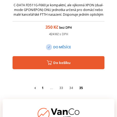
C-DATA FD511G-F660 je kompaktní, ale výkonná XPON (dual-
mode GPON/EPON) ONU jednotka určená pro domácí nebo
malé kancelářské FTTH nasazení. Disponuje jedním optickým
portem (GPON/EPON) a jedním gigabitovým Ethernetovým RJ-
45 portem, takže poskytuje mož...
350
Kč
bez DPH
424
Kč
s DPH
DO MĚSÍCE
Do košíku
1
...
33
34
35