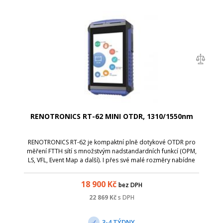
RENOTRONICS RT-62 MINI OTDR, 1310/1550nm
RENOTRONICS RT-62 je kompaktní plně dotykové OTDR pro
měření FTTH sítí s množstvým nadstandardních funkcí (OPM,
LS, VFL, Event Map a další). I přes své malé rozměry nabídne
robustní konstrukci pro práci v terénu při budouvání optické
infratruktury i ná...
18 900
Kč
bez DPH
22 869
Kč
s DPH
3-4 TÝDNY