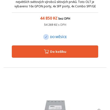
největších světových výrobců síťových prvků. Toto OLT je
vybaveno 16x GPON porty, 4x SFP porty, 4x Combo SFP/GE
RJ45 porty , 4x 10GE SFP+ porty , 1x konzolovým portem a 1x
out-band portem.
44 850
Kč
bez DPH
54 269
Kč
s DPH
DO MĚSÍCE
Do košíku