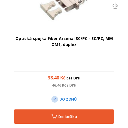
Optická spojka Fiber Arsenal SC/PC - SC/PC, MM
OM1, duplex
38.40
Kč
bez DPH
46.46
Kč
s DPH
DO 2 DNŮ
Do košíku