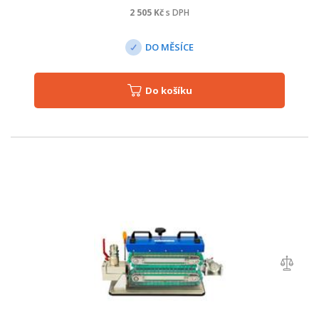
2 505
Kč
s DPH
DO MĚSÍCE
Do košíku