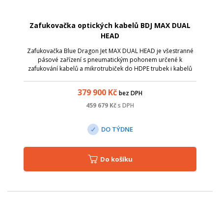
Zafukovačka optických kabelů BDJ MAX DUAL
HEAD
Zafukovačka Blue Dragon Jet MAX DUAL HEAD je všestranné
pásové zařízení s pneumatickým pohonem určené k
zafukování kabelů a mikrotrubiček do HDPE trubek i kabelů
do mikrotrubiček. Díky své jednoduché a robustní konstrukci
je velmi snadno ovladatelná př...
379 900
Kč
bez DPH
459 679
Kč
s DPH
DO TÝDNE
Do košíku