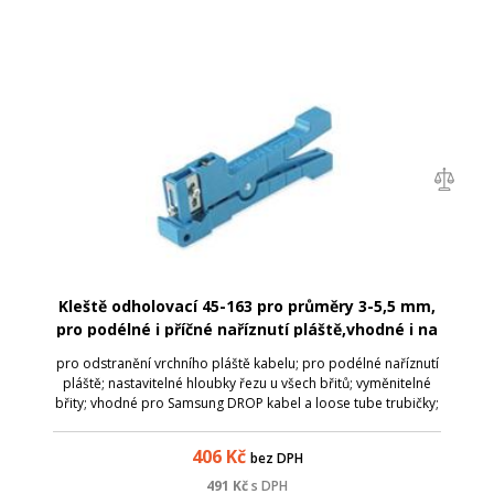
Kleště odholovací 45-163 pro průměry 3-5,5 mm,
pro podélné i příčné naříznutí pláště,vhodné i na
L/T trubičky
pro odstranění vrchního pláště kabelu; pro podélné naříznutí
pláště; nastavitelné hloubky řezu u všech břitů; vyměnitelné
břity; vhodné pro Samsung DROP kabel a loose tube trubičky;
45-163 - pro průměry 3-5,5 mm
406
Kč
bez DPH
491
Kč
s DPH