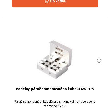
Do košíku
Podélný párač samonosného kabelu GW-129
Párač samonosných kabelů pro snadné vyjmutí ocelového
tahového členu.