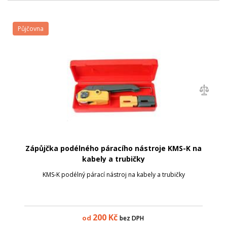
Půjčovna
Zápůjčka podélného páracího nástroje KMS-K na
kabely a trubičky
KMS-K podélný párací nástroj na kabely a trubičky
200
Kč
od
bez DPH