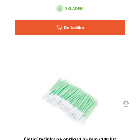
SKLADEM
Do košíku
Čisticí tyčinky na optiku 1,25 mm (100 ks)