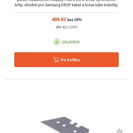
břity; vhodné pro Samsung DROP kabel a loose tube trubičky;
45-162 - pro průměry 1-3 mm
406
Kč
bez DPH
491
Kč
s DPH
SKLADEM
Do košíku