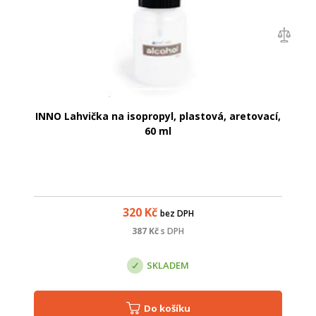
INNO Lahvička na isopropyl, plastová, aretovací,
60 ml
320
Kč
bez DPH
387
Kč
s DPH
SKLADEM
Do košíku