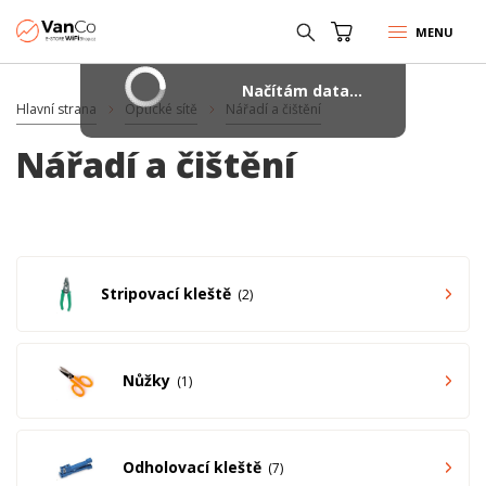
MENU
Načítám data...
Hlavní strana
Optické sítě
Nářadí a čištění
Nářadí a čištění
Stripovací kleště
2
Nůžky
1
Odholovací kleště
7