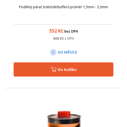
Podélný párač trubiček/bufferů průměr 1,5mm - 3,3mm
552
Kč
bez DPH
668
Kč
s DPH
DO MĚSÍCE
Do košíku