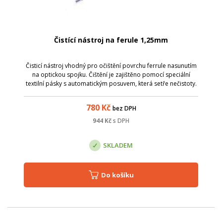
Čistící nástroj na ferule 1,25mm
Čisticí nástroj vhodný pro očištění povrchu ferrule nasunutím
na optickou spojku. Čištění je zajištěno pomocí speciální
textilní pásky s automatickým posuvem, která setře nečistoty.
Vhodný pro ferrule 1,25 mm (LC); Použitelné na více než 800
cyklů čišt...
780
Kč
bez DPH
944
Kč
s DPH
SKLADEM
Do košíku