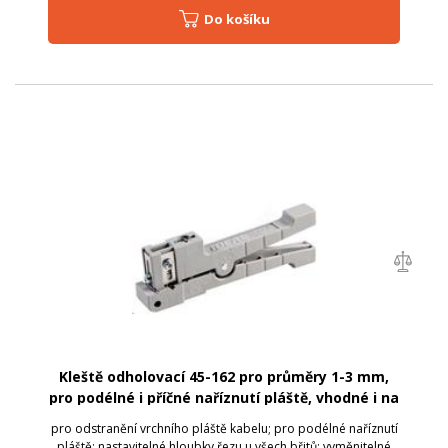
Do košíku
Kleště odholovací 45-162 pro průměry 1-3 mm,
pro podélné i příčné naříznutí pláště, vhodné i na
L/T trubičky
pro odstranění vrchního pláště kabelu; pro podélné naříznutí
pláště; nastavitelné hloubky řezu u všech břitů; vyměnitelné