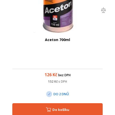
Aceton 700ml
126
Kč
bez DPH
152
Kč
s DPH
DO 2 DNŮ
Do košíku