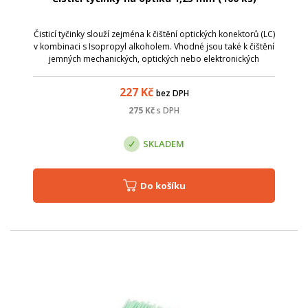
Čisticí tyčinky slouží zejména k čištění optických konektorů (LC)
v kombinaci s Isopropyl alkoholem. Vhodné jsou také k čištění
jemných mechanických, optických nebo elektronických
zařízení.
227
Kč
bez DPH
275
Kč
s DPH
SKLADEM
Do košíku