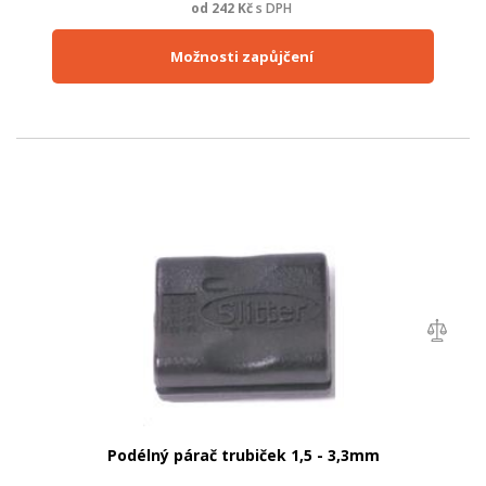
od
242
Kč
s DPH
Možnosti zapůjčení
Podélný párač trubiček 1,5 - 3,3mm