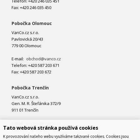
Telefon: +420 246 035 451
Fax: +420 246 035 450
Pobočka Olomouc
VanCo.cz s.r.o.
Pavlovická 20/43
779 00 Olomouc
E-mail:
obchod@vanco.cz
Telefon: +420 587 203 671
Fax: +420 587 203 672
Pobočka Trenčín
VanCo.cz s.r.o.
Gen. M. R. Štefánika 372/9
911 01 Trenčín
E-mail:
obchod@vanco.cz
Tato webová stránka používá cookies
Telefon: +421 32 877 74 02
K provozování našeho webu využíváme takzvané cookies. Cookies jsou