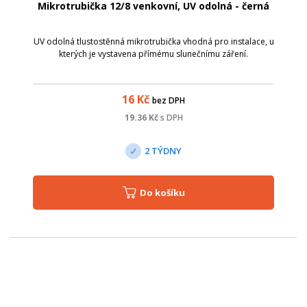
Mikrotrubička 12/8 venkovní, UV odolná - černá
UV odolná tlustostěnná mikrotrubička vhodná pro instalace, u
kterých je vystavena přímému slunečnímu záření.
16
Kč
bez DPH
19.36
Kč
s DPH
2 TÝDNY
Do košíku