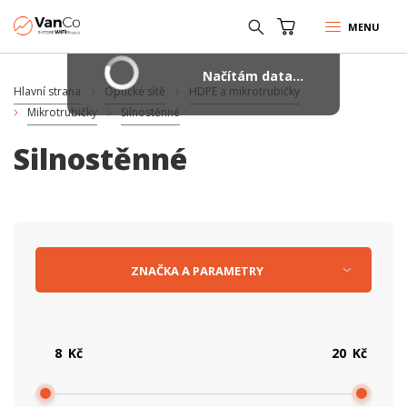
MENU
Načítám data...
Hlavní strana
Optické sítě
HDPE a mikrotrubičky
Mikrotrubičky
Silnostěnné
Silnostěnné
ZNAČKA
A
PARAMETRY
Kč
Kč