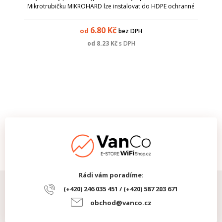
Mikrotrubičku MIKROHARD lze instalovat do HDPE ochranné
trubky OPTOHARD různých průměrů, v závislosti na vnitřním
průměru chráničky a vnějším průmě...
6.80
Kč
od
bez DPH
od
8.23
Kč
s DPH
Rádi vám poradíme:
(+420) 246 035 451 / (+420) 587 203 671
obchod@vanco.cz