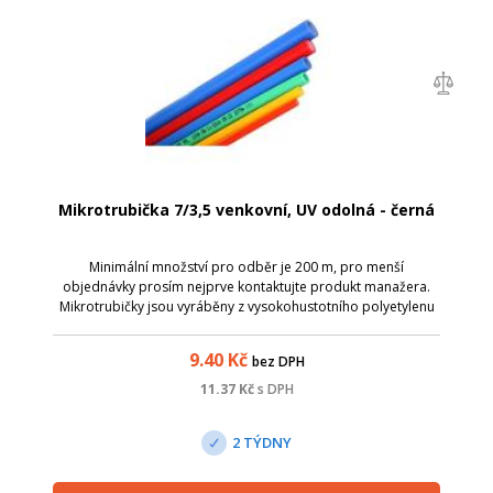
Mikrotrubička 7/3,5 venkovní, UV odolná - černá
Minimální množství pro odběr je 200 m, pro menší
objednávky prosím nejprve kontaktujte produkt manažera.
Mikrotrubičky jsou vyráběny z vysokohustotního polyetylenu
(HDPE) a jsou používány při instalaci optických kabelů a
svazků optických vláken. Hlavní...
9.40
Kč
bez DPH
11.37
Kč
s DPH
2 TÝDNY