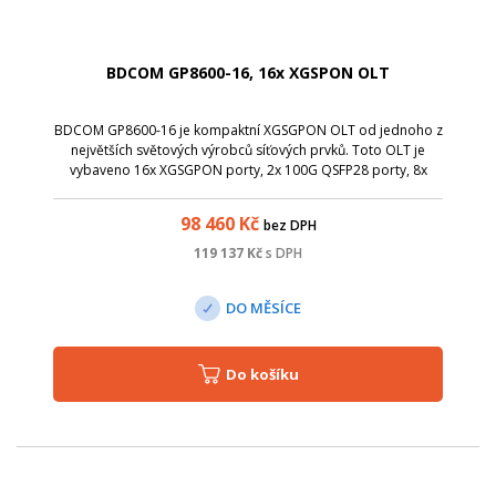
BDCOM GP8600-16, 16x XGSPON OLT
BDCOM GP8600-16 je kompaktní XGSGPON OLT od jednoho z
největších světových výrobců síťových prvků. Toto OLT je
vybaveno 16x XGSGPON porty, 2x 100G QSFP28 porty, 8x
SFP+ porty, 1x konzolovým portem a 1x out-band portem.
98 460
Kč
bez DPH
119 137
Kč
s DPH
DO MĚSÍCE
Do košíku