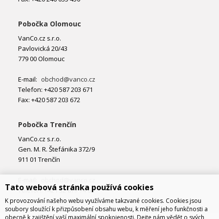
Pobočka Olomouc
VanCo.cz s.r.o.
Pavlovická 20/43
779 00 Olomouc
E-mail:
obchod@vanco.cz
Telefon: +420 587 203 671
Fax: +420 587 203 672
Pobočka Trenčín
VanCo.cz s.r.o.
Gen. M. R. Štefánika 372/9
911 01 Trenčín
E-mail:
obchod@vanco.cz
Tato webová stránka používá cookies
Telefon: +421 32 877 74 02
K provozování našeho webu využíváme takzvané cookies. Cookies jsou
soubory sloužící k přizpůsobení obsahu webu, k měření jeho funkčnosti a
obecně k zajištění vaší maximální spokojenosti. Dejte nám vědět o svých