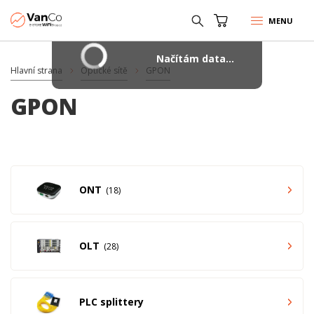
MENU
Načítám data...
Hlavní strana
Optické sítě
GPON
GPON
ONT
18
OLT
28
PLC splittery