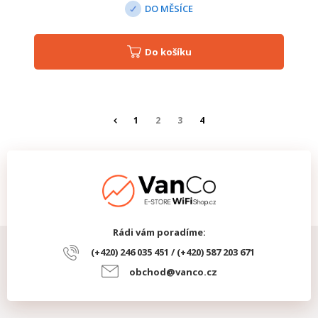
DO MĚSÍCE
Do košíku
1
2
3
4
Rádi vám poradíme:
(+420) 246 035 451 / (+420) 587 203 671
obchod@vanco.cz