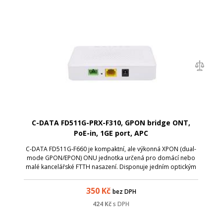
C-DATA FD511G-PRX-F310, GPON bridge ONT,
PoE-in, 1GE port, APC
C-DATA FD511G-F660 je kompaktní, ale výkonná XPON (dual-
mode GPON/EPON) ONU jednotka určená pro domácí nebo
malé kancelářské FTTH nasazení. Disponuje jedním optickým
portem (GPON/EPON) a jedním gigabitovým Ethernetovým RJ-
45 portem, takže poskytuje mož...
350
Kč
bez DPH
424
Kč
s DPH