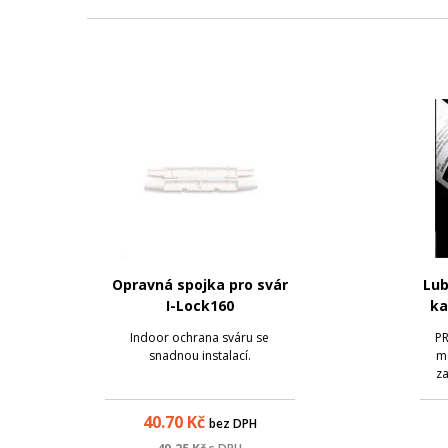
Opravná spojka pro svár
Lub
I-Lock160
ka
P
Indoor ochrana sváru se
PR
snadnou instalací.
ma
z
vý
náp
40.70
Kč
bez DPH
5
v