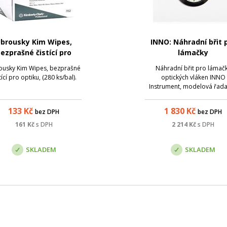
brousky Kim Wipes,
INNO: Náhradní břit 
ezprašné čistící pro
lámačky
optiku, (280 ks/bal).
usky Kim Wipes, bezprašné
Náhradní břit pro lámač
tící pro optiku, (280 ks/bal).
optických vláken INNO
Instrument, modelová řada
15/ VF-78/V7/V10 Pro/V11/
133
Kč
1 830
Kč
bez DPH
bez DPH
161
Kč
s DPH
2 214
Kč
s DPH
SKLADEM
SKLADEM