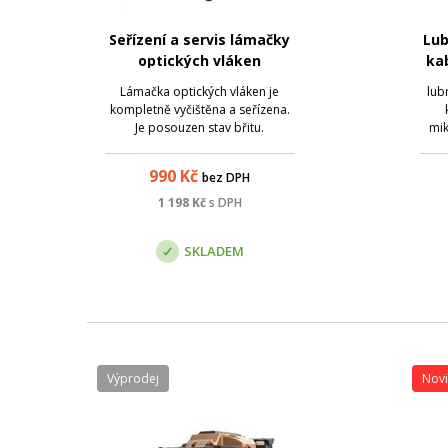
Seřízení a servis lámačky
Lub
optických vláken
ka
ko
Lámačka optických vláken je
lub
kompletně vyčištěna a seřízena.
Je posouzen stav břitu.
mik
Samozřejmostí jsou testy
t
kvalitního zalomení vlákna.
Výr
990
Kč
bez DPH
Pravidelný servis pomáhá
urdžovat Vaše zařízení v
1 198
Kč
s DPH
optimální kondici a předchází
celkové degeneraci zařízení.
SKLADEM
Výprodej
Nov