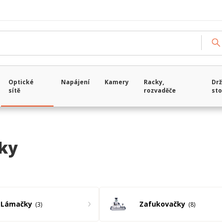
Načítám data...
Optické
Napájení
Kamery
Racky,
Drž
sítě
rozvaděče
sto
čky
Lámačky
Zafukovačky
3
8