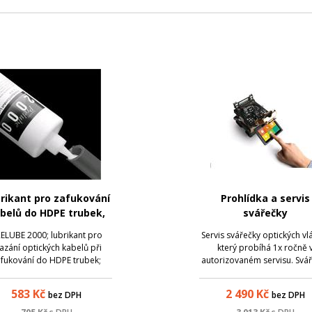
rikant pro zafukování
Prohlídka a servis
belů do HDPE trubek,
svářečky
RELUBE 2000, 950 ml
ELUBE 2000; lubrikant pro
Servis svářečky optických vl
zání optických kabelů při
který probíhá 1x ročně 
afukování do HDPE trubek;
autorizovaném servisu. Svá
razně snižuje tření; objem
je kompletně vyčištěna, seř
lně 950ml; varianta PRELUBE
a znovu kalibrována, je
583
Kč
2 490
Kč
bez DPH
bez DPH
000 je pak koncetrovaná
posouzen stav elektrod, ba
arianta pro zafukování do
a celkový stav zařízení. J