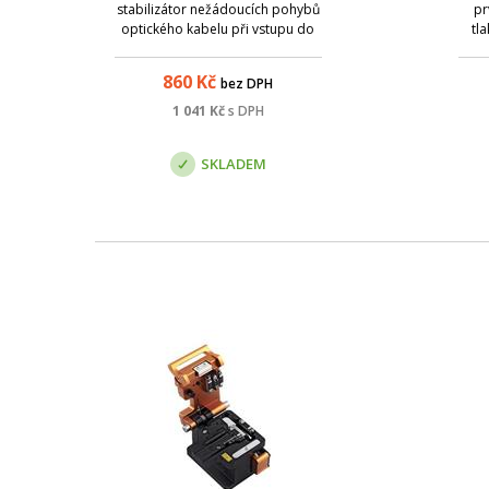
stabilizátor nežádoucích pohybů
pr
optického kabelu při vstupu do
tl
podávacích koleček a vstupních
př
kleštin zafukovacího přístroje
o
860
Kč
bez DPH
NESMAT. Zajišťuje správný úhel a
po
směr, usnadňující optimální práci
prů
1 041
Kč
s DPH
při zafukování. Doporučujeme ...
opti
od
SKLADEM