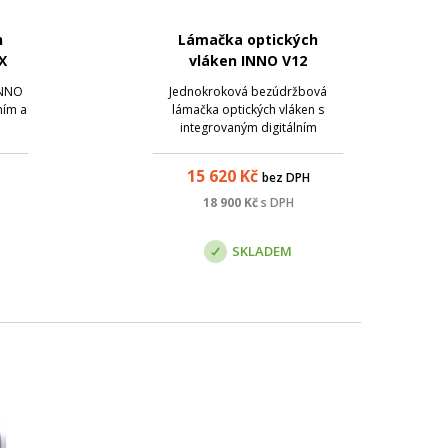
h
Lámačka optických
X
vláken INNO V12
INNO
Jednokroková bezúdržbová
ním a
lámačka optických vláken s
integrovaným digitálním
ro
počítadlem a životností břitu až
lněné
60 000 zalomení. Vhodná pro
15 620
Kč
bez DPH
 mít
vlákna 250 µm, 900 µm, 3.0 mm
 v
nebo flat kabel.
18 900
Kč
s DPH
esné
SKLADEM