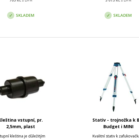
705
Kč
s DPH
3 013
Kč
s DPH
mikrotrubiček
provedena i kontrola FW zař
- dojde k j...
SKLADEM
SKLADEM
Kleština vstupní, pr.
Stativ - trojnožka k 
2,5mm, plast
Budget i MINI
tupní kleština je důležitým
Kvalitní stativ k zafukovač