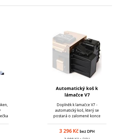
Automatický koš k
lámačce V7
áken,
Doplněk k lamačce V7 -
v
automatický koš, který se
řečka
postará o zalomené konce
ízena
optických vláken. Velmi užitečný
pomocník výrazně zvýší komfort
3 296
Kč
bez DPH
terie
vaší práce při svařování
e
optických vláken.