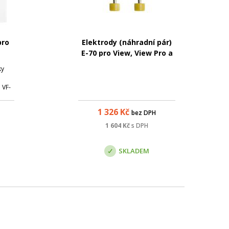
pro
Elektrody (náhradní pár)
E-70 pro View, View Pro a
View X
ky
 VF-
V12
1 326
Kč
bez DPH
1 604
Kč
s DPH
SKLADEM