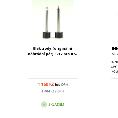
Elektrody (originální
IN
náhrádní pár) E-17 pro IFS-
SC
9
S
INNO
oc
UPC-
vče
1 160
Kč
bez DPH
1 404
Kč
s DPH
SKLADEM