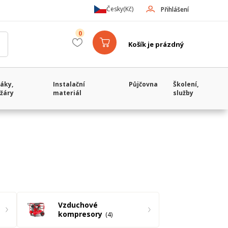
Česky
(Kč)
Přihlášení
0
Košík je prázdný
áky,
Instalační
Půjčovna
Školení,
žáry
materiál
služby
Vzduchové
kompresory
4