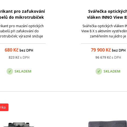
rikant pro zafukování
Svářečka optickýc
belů do mikrotrubiček
vláken INNO View 8
ncentrovaný, PRELUBE
rikant pro mazání optických
Svářečka optických vláken 
5000, 240ml
kabelů při zafukování do
View 8 X s aktivním vystředě
rotrubiček; výrazně snižuje
zaměřením na jádro je
ření; objem náplně 240ml;
prémiovým zařízením p
obcem doporučené množství
výstavbu optických sítí dop
680
Kč
79 900
Kč
bez DPH
bez DPH
lubrikantu:
o IoT modul . Díky němu lze
přehled o využití, stavu a
823
Kč
s DPH
96 679
Kč
s DPH
neposlední řadě také o př
poloze. Samozře...
SKLADEM
SKLADEM
inka