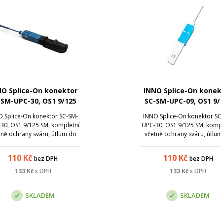
NO Splice-On konektor
INNO Splice-On konek
-SM-UPC-30, OS1 9/125
SC-SM-UPC-09, OS1 9/
M, kompletní včetně
SM, kompletní včet
 Splice-On konektor SC-SM-
INNO Splice-On konektor S
hrany sváru, útlum do
ochrany sváru, útlum
30, OS1 9/125 SM, kompletní
UPC-30, OS1 9/125 SM, komp
0,2dB
0,2dB
tně ochrany sváru, útlum do
včetně ochrany sváru, útlu
0,2dB
0,2dB
110
Kč
110
Kč
bez DPH
bez DPH
133
Kč
s DPH
133
Kč
s DPH
SKLADEM
SKLADEM