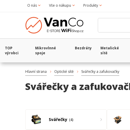
O nás
Vše o nákupu
Produkty
TOP
Mikrovlnné
Bezdráty
Metalické
výrobci
spoje
sítě
Hlavní strana
Optické sítě
Svářečky a zafukovačky
Svářečky a zafukova
Svářečky
4