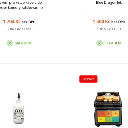
vkem pro vstup kabelu do
Blue Dragon Jet.
akové komory zafukovacího
ístroje NEMSAT. Z důvodu
ptimální těsnosti je nutné
1 704
Kč
1 500
Kč
bez DPH
bez DPH
užívat kleštiny o vhodném
měru, s ohledem na průměr
2 062
Kč
s DPH
1 815
Kč
s DPH
ckého kabelu. Tento výrobek
povídá požadavkům opt...
SKLADEM
SKLADEM
sestava