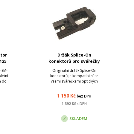
tor
Držák Splice-On
125
konektorů pro svářečky
ně
INNO
C-SM-
Originální držák Splice-On
 do
letní
konektorů je kompatibilní se
m do
všemi svářečkami optických
vláken INNO.
1 150
Kč
bez DPH
1 392
Kč
s DPH
SKLADEM