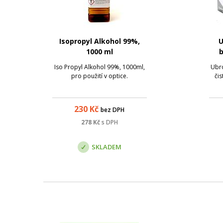
Isopropyl Alkohol 99%,
U
1000 ml
b
Iso Propyl Alkohol 99%, 1000ml,
Ubro
pro použití v optice.
čis
230
Kč
bez DPH
278
Kč
s DPH
SKLADEM