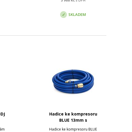
3 988
Kč
s DPH
ízení
SKLADEM
BDJ
Hadice ke kompresoru
BLUE 13mm s
rychlospojkami
kám
Hadice ke kompresoru BLUE