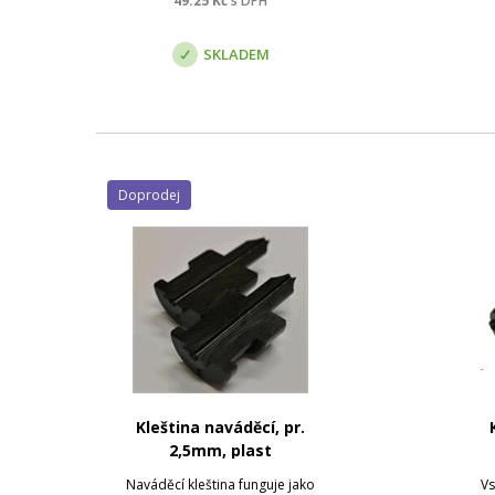
49.25
Kč
s DPH
SKLADEM
Doprodej
Kleština naváděcí, pr.
2,5mm, plast
Naváděcí kleština funguje jako
Vs