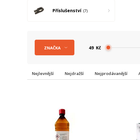
Příslušenství
7
Kč
ZNAČKA
Nejlevnější
Nejdražší
Nejprodávanější