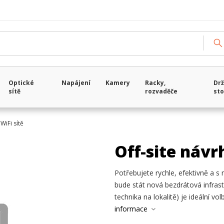
Optické
Napájení
Kamery
Racky,
Drž
sítě
rozvaděče
sto
WiFi sítě
Off-site návrh
Potřebujete rychle, efektivně a s 
bude stát nová bezdrátová infrastr
technika na lokalitě) je ideální vol
informace