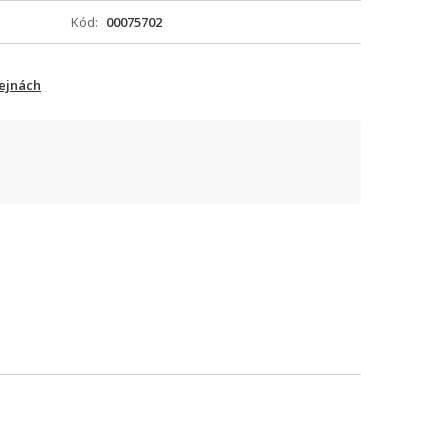
Kód
00075702
ejnách