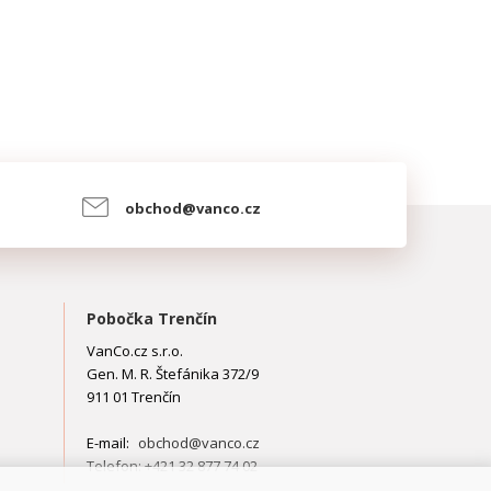
obchod@vanco.cz
Pobočka Trenčín
VanCo.cz s.r.o.
Gen. M. R. Štefánika 372/9
911 01 Trenčín
E-mail:
obchod@vanco.cz
Telefon: +421 32 877 74 02