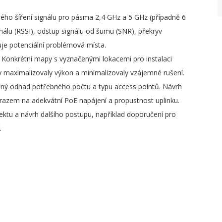
ho šíření signálu pro pásma 2,4 GHz a 5 GHz (případně 6
gnálu (RSSI), odstup signálu od šumu (SNR), překryv
uje potenciální problémová místa.
Konkrétní mapy s vyznačenými lokacemi pro instalaci
by maximalizovaly výkon a minimalizovaly vzájemné rušení.
aný odhad potřebného počtu a typu access pointů. Návrh
razem na adekvátní PoE napájení a propustnost uplinku.
ektu a návrh dalšího postupu, například doporučení pro
.