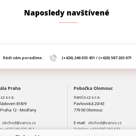
Naposledy navštívené
Rádi vám poradíme:
(+420) 246 035 451 / (+420) 587 203 671
ála Praha
Pobočka Olomouc
cz s.r.o.
VanCo.cz s.r.o.
ládoven 818/9
Pavlovická 20/43
 Praha 12 - Modřany
779 00 Olomouc
:
obchod@vanco.cz
E-mail:
obchod@vanco.cz
n: +420 246 035 451
Telefon: +420 587 203 671
420 246 035 450
Fax: +420 587 203 672