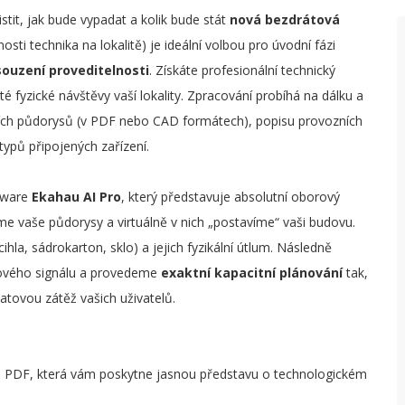
istit, jak bude vypadat a kolik bude stát
nová bezdrátová
nosti technika na lokalitě) je ideální volbou pro úvodní fázi
ouzení proveditelnosti
. Získáte profesionální technický
é fyzické návštěvy vaší lokality. Zpracování probíhá na dálku a
ních půdorysů (v PDF nebo CAD formátech), popisu provozních
ypů připojených zařízení.
ftware
Ekahau AI Pro
, který představuje absolutní oborový
me vaše půdorysy a virtuálně v nich „postavíme“ vaši budovu.
hla, sádrokarton, sklo) a jejich fyzikální útlum. Následně
iového signálu a provedeme
exaktní kapacitní plánování
tak,
datovou zátěž vašich uživatelů.
u PDF, která vám poskytne jasnou představu o technologickém