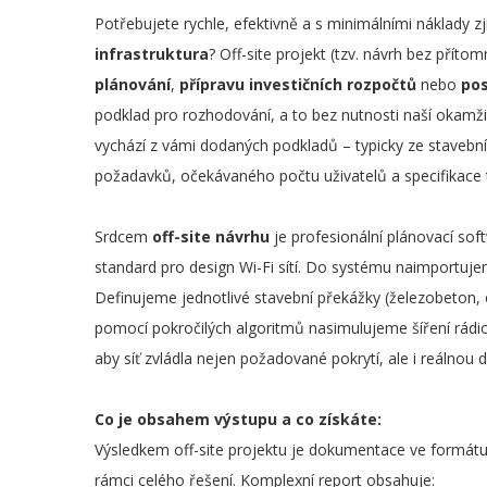
Potřebujete rychle, efektivně a s minimálními náklady zj
infrastruktura
? Off-site projekt (tzv. návrh bez přítom
plánování
,
přípravu investičních rozpočtů
nebo
pos
podklad pro rozhodování, a to bez nutnosti naší okamžit
vychází z vámi dodaných podkladů – typicky ze staveb
požadavků, očekávaného počtu uživatelů a specifikace t
Srdcem
off-site návrhu
je profesionální plánovací so
standard pro design Wi-Fi sítí. Do systému naimportuje
Definujeme jednotlivé stavební překážky (železobeton, ci
pomocí pokročilých algoritmů nasimulujeme šíření rád
aby síť zvládla nejen požadované pokrytí, ale i reálnou 
Co je obsahem výstupu a co získáte:
Výsledkem off-site projektu je dokumentace ve formát
rámci celého řešení. Komplexní report obsahuje: