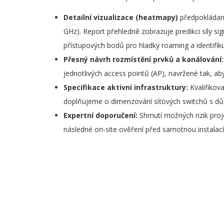
Detailní vizualizace (heatmapy)
předpokládané
GHz). Report přehledně zobrazuje predikci síly si
přístupových bodů pro hladký roaming a identifik
Přesný návrh rozmístění prvků a kanálování:
jednotlivých access pointů (AP), navržené tak, a
Specifikace aktivní infrastruktury:
Kvalifikov
doplňujeme o dimenzování síťových switchů s dů
Expertní doporučení:
Shrnutí možných rizik proj
následné on-site ověření před samotnou instalací