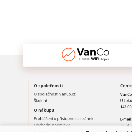
O společnosti
Centr
O společnosti VanCo.cz
VanCo.
Školení
U čoko
143 00
O nákupu
Prohlášení o přístupnosti stránek
E-mail
Obchodní podmínky
Telefo
Doprava a platba
Fax: +