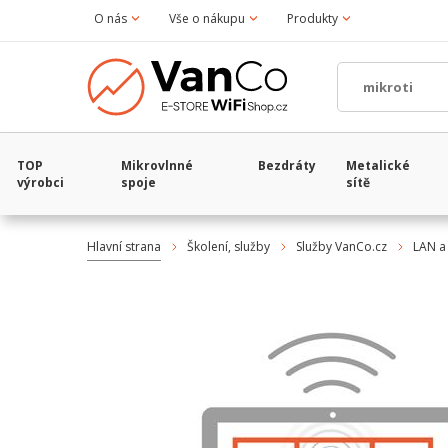
O nás
Vše o nákupu
Produkty
TOP
Mikrovlnné
Bezdráty
Metalické
výrobci
spoje
sítě
Hlavní strana
Školení, služby
Služby VanCo.cz
LAN a 