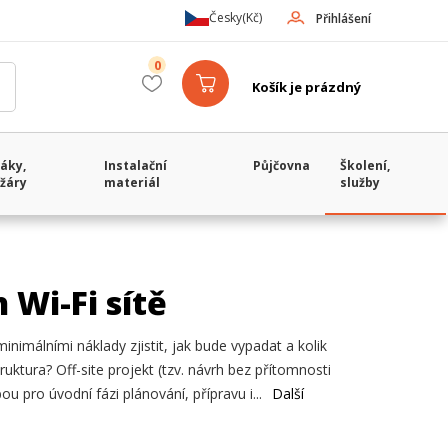
Česky
(Kč)
Přihlášení
0
Košík je prázdný
áky,
Instalační
Půjčovna
Školení,
žáry
materiál
služby
 Wi-Fi sítě
minimálními náklady zjistit, jak bude vypadat a kolik
uktura? Off-site projekt (tzv. návrh bez přítomnosti
bou pro úvodní fázi plánování, přípravu i...
Další