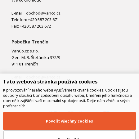
E-mail:
obchod@vanco.cz
Telefon: +420 587 203 671
Fax: +420 587 203 672
Pobočka Trenčín
VanCo.cz s.r.o.
Gen. M. R. Štefánika 372/9
911 01 Trenčín
E-mail:
obchod@vanco.cz
Tato webová stránka používá cookies
Telefon: +421 32 877 74 02
K provozování našeho webu využíváme takzvané cookies. Cookies jsou
soubory sloužící k přizpůsobení obsahu webu, k měření jeho funkčnosti a
obecně k zajištění vaší maximální spokojenosti. Dejte nám vědět o svých
preferencích.
Povolit všechny cookies