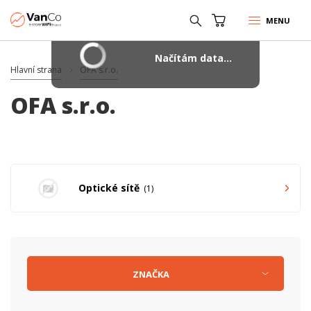
MENU
Načítám data...
Hlavní strana
OFA s.r.o.
OFA s.r.o.
Optické sítě
1
ZNAČKA