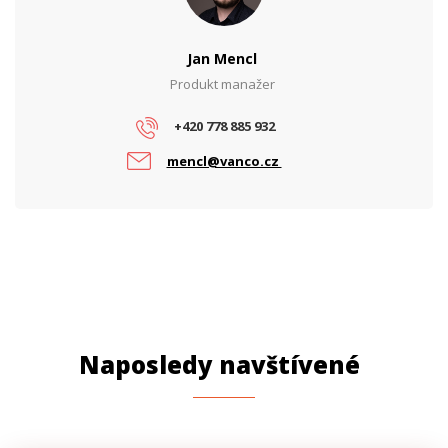
Jan Mencl
Produkt manažer
+420 778 885 932
mencl@vanco.cz
Naposledy navštívené