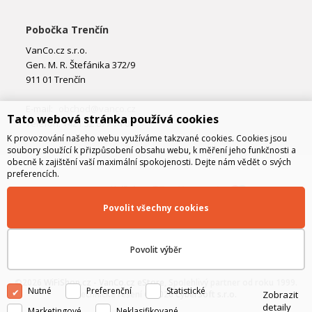
Pobočka Trenčín
VanCo.cz s.r.o.
Gen. M. R. Štefánika 372/9
911 01 Trenčín
E-mail:
obchod@vanco.cz
Tato webová stránka používá cookies
Telefon: +421 32 877 74 02
K provozování našeho webu využíváme takzvané cookies. Cookies jsou
soubory sloužící k přizpůsobení obsahu webu, k měření jeho funkčnosti a
obecně k zajištění vaší maximální spokojenosti. Dejte nám vědět o svých
preferencích.
Povolit všechny cookies
Povolit výběr
©2026
WiFiShop.cz - VanCo.cz eStore
, Spolehlivý partner od roku 1999.
Nutné
Preferenční
Statistické
Zobrazit
Technické řešení © 2026
CyberSoft s.r.o.
detaily
Marketingové
Neklasifikované