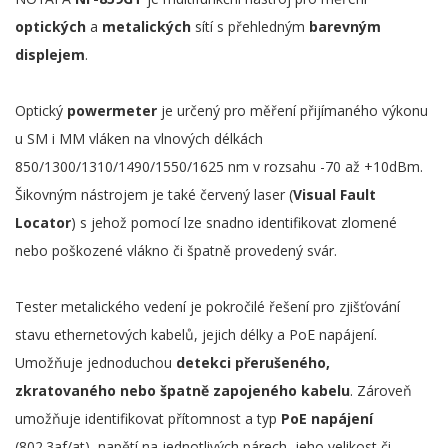
optických
a
metalických
sítí s přehledným
barevným
displejem
.
Optický
powermeter
je určený pro měření přijímaného výkonu
u SM i MM vláken na vlnových délkách
850/1300/1310/1490/1550/1625 nm v rozsahu -70 až +10dBm.
Šikovným nástrojem je také červený laser (
Visual Fault
Locator
) s jehož pomocí lze snadno identifikovat zlomené
nebo poškozené vlákno či špatně provedený svár.
Tester metalického vedení je pokročilé řešení pro zjišťování
stavu ethernetových kabelů, jejich délky a PoE napájení.
Umožňuje jednoduchou
detekci přerušeného,
zkratovaného nebo špatně zapojeného kabelu
. Zároveň
umožňuje identifikovat přítomnost a typ
PoE napájení
(802.3af/at), napětí na jednotlivých párech, jeho velikost či