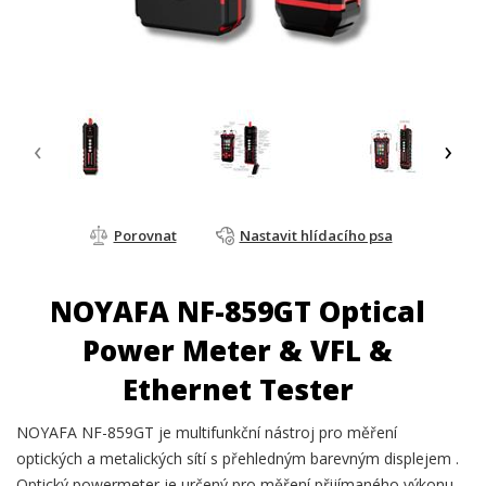
‹
›
Porovnat
Nastavit hlídacího psa
NOYAFA NF-859GT Optical
Power Meter & VFL &
Ethernet Tester
NOYAFA NF-859GT je multifunkční nástroj pro měření
optických a metalických sítí s přehledným barevným displejem .
Optický powermeter je určený pro měření přijímaného výkonu