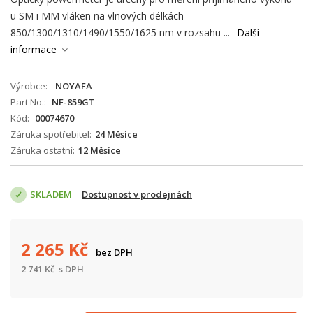
u SM i MM vláken na vlnových délkách
850/1300/1310/1490/1550/1625 nm v rozsahu ...
Další
informace
Výrobce
NOYAFA
Part No.
NF-859GT
Kód
00074670
Záruka spotřebitel
24 Měsíce
Záruka ostatní
12 Měsíce
SKLADEM
Dostupnost v prodejnách
2 265
Kč
bez DPH
2 741
Kč
s DPH