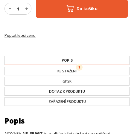
Do košíku
Poptat lepší cenu
POPIS
1
KE STAŽENÍ
GPSR
DOTAZ K PRODUKTU
ZAŘAZENÍ PRODUKTU
Popis
NOYAFA
NF-859GT
je multifunkční nástroj pro měření