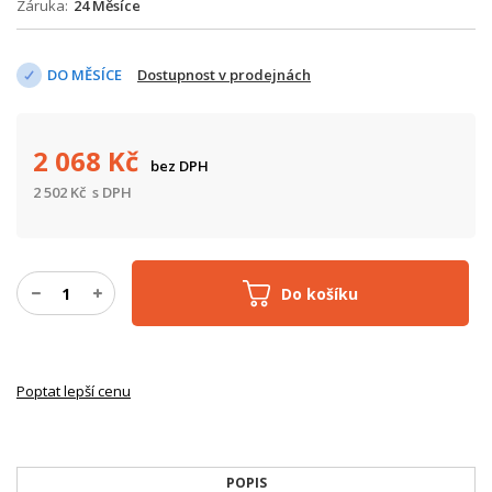
Záruka
24 Měsíce
DO MĚSÍCE
Dostupnost v prodejnách
2 068
Kč
bez DPH
2 502
Kč
s DPH
Do košíku
Poptat lepší cenu
POPIS