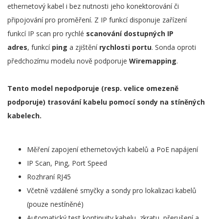
ethernetový kabel i bez nutnosti jeho konektorování či
připojování pro proměření. Z IP funkcí disponuje zařízení
funkcí IP scan pro rychlé
scanování dostupných IP
adres
, funkcí
ping
a zjištění
rychlosti portu
. Sonda oproti
předchozímu modelu nově podporuje
Wiremapping
.
Tento model nepodporuje (resp. velice omezeně
podporuje) trasování kabelu pomocí sondy na stíněných
kabelech.
Měření zapojení ethernetových kabelů a PoE napájení
IP Scan, Ping, Port Speed
Rozhraní RJ45
Včetně vzdálené smyčky a sondy pro lokalizaci kabelů
(pouze nestíněné)
Automatický test kontinuity kabelu, zkratu, přerušení a