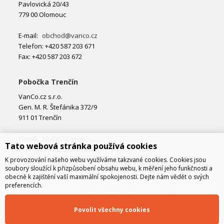
Pavlovická 20/43
779 00 Olomouc
E-mail:
obchod@vanco.cz
Telefon: +420 587 203 671
Fax: +420 587 203 672
Pobočka Trenčín
VanCo.cz s.r.o.
Gen. M. R. Štefánika 372/9
911 01 Trenčín
E-mail:
obchod@vanco.cz
Tato webová stránka používá cookies
Telefon: +421 32 877 74 02
K provozování našeho webu využíváme takzvané cookies. Cookies jsou
soubory sloužící k přizpůsobení obsahu webu, k měření jeho funkčnosti a
obecně k zajištění vaší maximální spokojenosti. Dejte nám vědět o svých
preferencích.
Povolit všechny cookies