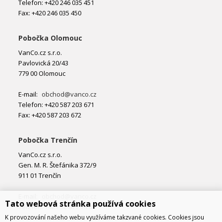
Telefon: +420 246 035 451
Fax: +420 246 035 450
Pobočka Olomouc
VanCo.cz s.r.o.
Pavlovická 20/43
779 00 Olomouc
E-mail:
obchod@vanco.cz
Telefon: +420 587 203 671
Fax: +420 587 203 672
Pobočka Trenčín
VanCo.cz s.r.o.
Gen. M. R. Štefánika 372/9
911 01 Trenčín
E-mail:
obchod@vanco.cz
Tato webová stránka používá cookies
Telefon: +421 32 877 74 02
K provozování našeho webu využíváme takzvané cookies. Cookies jsou