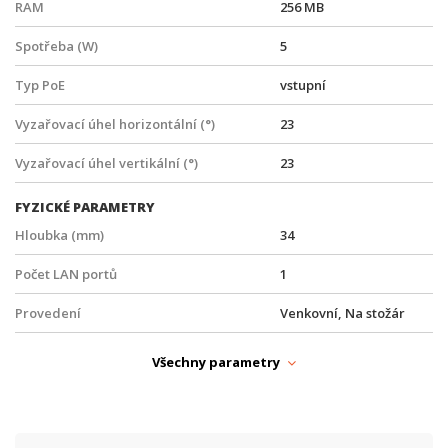
RAM
256 MB
Spotřeba (W)
5
Typ PoE
vstupní
Vyzařovací úhel horizontální (°)
23
Vyzařovací úhel vertikální (°)
23
FYZICKÉ PARAMETRY
Hloubka (mm)
34
Počet LAN portů
1
Provedení
Venkovní, Na stožár
Provozní teplota
-40° až +70°C
Všechny parametry
Šířka (mm)
129
Výška (mm)
129