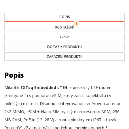
POPIS
1
KE STAŽENÍ
GPSR
DOTAZ K PRODUKTU
ZAŘAZENÍ PRODUKTU
Popis
Mikrotik
SXTsq Embedded LTE4
je pokročilý LTE router
(kategorie 4) s podporou eSIM, který zajístí konektivitu i v
odlehlých místech. Disponuje integrovanou směrovou anténou
2×2 MIMO, eSIM + Nano SIM, rychlým procesorem ARM, 256
MB RAM, PoE-in (12–28 V) a robustním krytem IP67 – to vše s
RouterOS v7 a maximální spotřebou energie pouhých 5