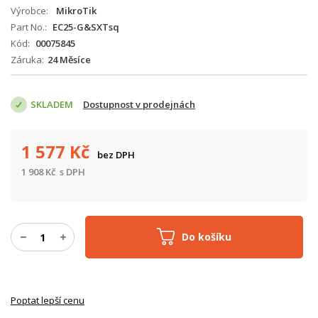
Výrobce
MikroTik
Part No.
EC25-G&SXTsq
Kód
00075845
Záruka
24 Měsíce
SKLADEM
Dostupnost v prodejnách
1 577
Kč
bez DPH
1 908
Kč
s DPH
Do košíku
Poptat lepší cenu