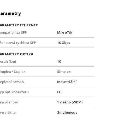
Parametry
ARAMETRY ETHERNET
ompatibilita SFP
MikroTik
řenosová rychlost SFP
10 Gbps
ARAMETRY OPTIKA
osah (km)
10
implex / Duplex
Simplex
eplotní rozsah
Industriální
yp opt. konektoru
LC
yp přenosu
1 vlákno (WDM)
yp vlákna
Singlemode