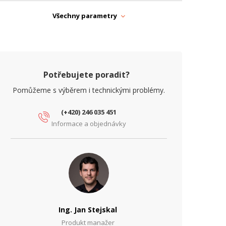
lnová délka RX (nm)
1270 nm
Všechny parametry
lnová délka TX (nm)
1330 nm
Potřebujete poradit?
Pomůžeme s výběrem i technickými problémy.
(+420) 246 035 451
Informace a objednávky
Ing. Jan Stejskal
Produkt manažer