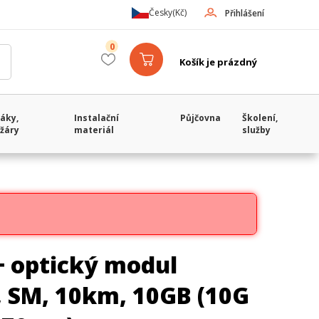
Česky
(Kč)
Přihlášení
0
Košík je prázdný
áky,
Instalační
Půjčovna
Školení,
žáry
materiál
služby
+ optický modul
 SM, 10km, 10GB (10G