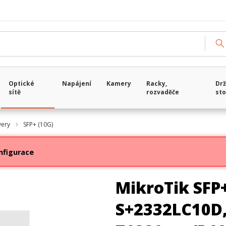
Optické
Napájení
Kamery
Racky,
Drž
sítě
rozvaděče
sto
very
SFP+ (10G)
nfigurace
MikroTik SFP
S+2332LC10D,