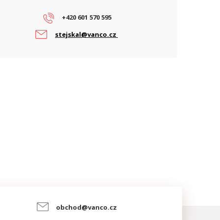
+420 601 570 595
stejskal@vanco.cz
obchod@vanco.cz