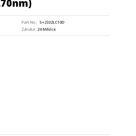
270nm)
Part No.
S+2332LC10D
Záruka
24 Měsíce