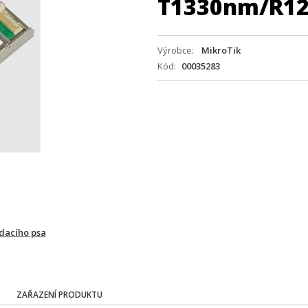
T1330nm/R1
Výrobce
MikroTik
Kód
00035283
ídacího psa
ZAŘAZENÍ PRODUKTU