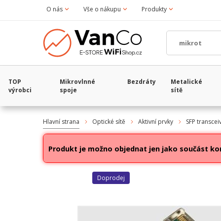
O nás
Vše o nákupu
Produkty
TOP
Mikrovlnné
Bezdráty
Metalické
výrobci
spoje
sítě
Hlavní strana
Optické sítě
Aktivní prvky
SFP transcei
Produkt je možno objednat jen jako součást ko
Doprodej