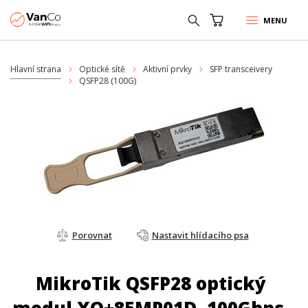
MENU
Hlavní strana
Optické sítě
Aktivní prvky
SFP transceivery
QSFP28 (100G)
Porovnat
Nastavit hlídacího psa
MikroTik QSFP28 optický