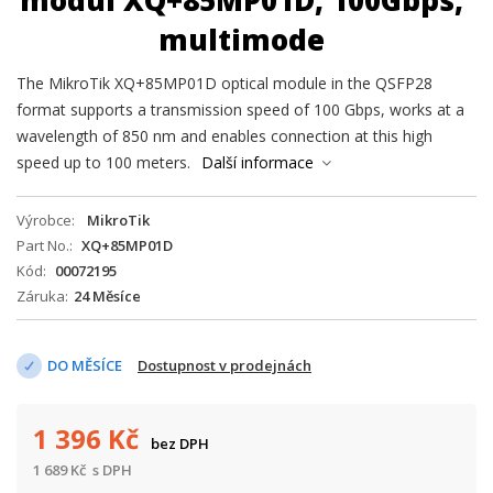
modul XQ+85MP01D, 100Gbps,
multimode
The MikroTik XQ+85MP01D optical module in the QSFP28
format supports a transmission speed of 100 Gbps, works at a
wavelength of 850 nm and enables connection at this high
speed up to 100 meters.
Další informace
Výrobce
MikroTik
Part No.
XQ+85MP01D
Kód
00072195
Záruka
24 Měsíce
DO MĚSÍCE
Dostupnost v prodejnách
1 396
Kč
bez DPH
1 689
Kč
s DPH