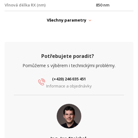
Vlnová délka RX (nm)
850 nm
Vlnová délka TX (nm)
850 nm
Všechny parametry
Potřebujete poradit?
Pomůžeme s výběrem i technickými problémy.
(+420) 246 035 451
Informace a objednávky