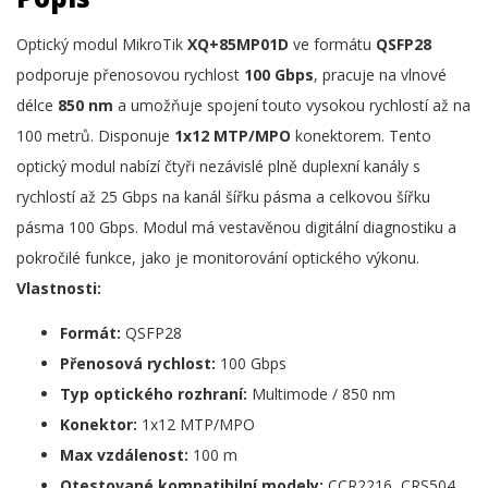
Optický modul MikroTik
XQ+85MP01D
ve formátu
QSFP28
podporuje přenosovou rychlost
100 Gbps
, pracuje na vlnové
délce
850 nm
a umožňuje spojení touto vysokou rychlostí až na
100 metrů. Disponuje
1x12 MTP/MPO
konektorem. Tento
optický modul nabízí čtyři nezávislé plně duplexní kanály s
rychlostí až 25 Gbps na kanál šířku pásma a celkovou šířku
pásma 100 Gbps. Modul má vestavěnou digitální diagnostiku a
pokročilé funkce, jako je monitorování optického výkonu.
Vlastnosti:
Formát:
QSFP28
Přenosová rychlost:
100 Gbps
Typ optického rozhraní:
Multimode / 850 nm
Konektor:
1x12 MTP/MPO
Max vzdálenost:
100 m
Otestované kompatibilní modely:
CCR2216, CRS504,