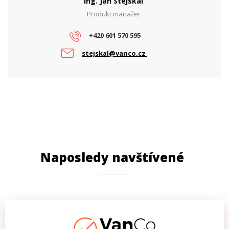
Ing. Jan Stejskal
Produkt manažer
+420 601 570 595
stejskal@vanco.cz
Naposledy navštívené