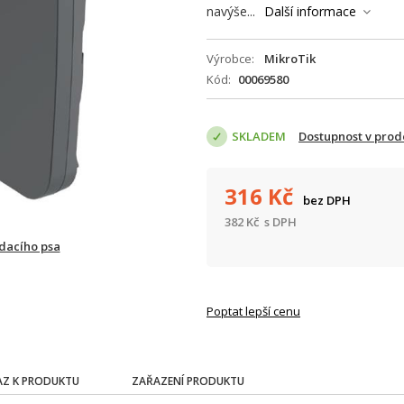
navýše...
Další informace
Výrobce
MikroTik
Kód
00069580
SKLADEM
Dostupnost v prod
316
Kč
bez DPH
382
Kč
s DPH
ídacího psa
Poptat lepší cenu
Z K PRODUKTU
ZAŘAZENÍ PRODUKTU