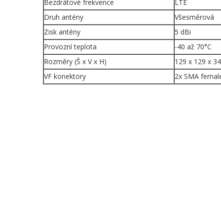
Bezdrátové frekvence
LTE
Druh antény
Všesměrová
Zisk antény
5 dBi
Provozní teplota
-40 až 70°C
Rozměry (Š x V x H)
129 x 129 x 
VF konektory
2x SMA femal