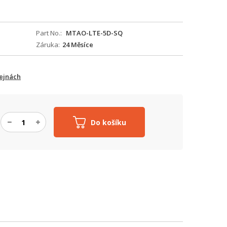
Part No.
MTAO-LTE-5D-SQ
Záruka
24 Měsíce
ejnách
Do košíku