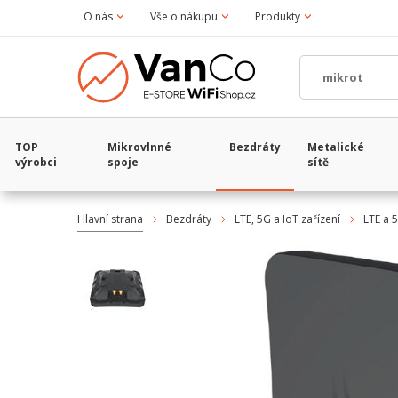
O nás
Vše o nákupu
Produkty
TOP
Mikrovlnné
Bezdráty
Metalické
výrobci
spoje
sítě
Hlavní strana
Bezdráty
LTE, 5G a IoT zařízení
LTE a 