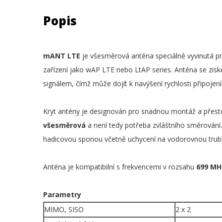
Popis
mANT LTE
je všesměrová anténa speciálně vyvinutá pro
zařízení jako wAP LTE nebo LtAP series. Anténa se zi
signálem, čímž může dojít k navýšení rychlosti připojen
Kryt antény je designován pro snadnou montáž a přesto
všesměrová
a není tedy potřeba zvláštního směrování.
hadicovou sponou včetně uchycení na vodorovnou trub
Anténa je kompatibilní s frekvencemi v rozsahu
699 MHz
Parametry
MIMO, SISO
2 x 2