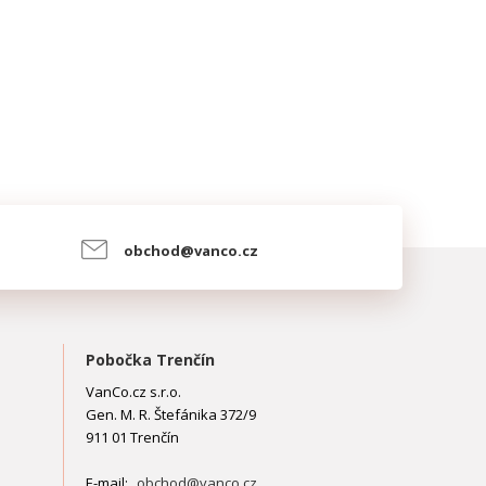
obchod@vanco.cz
Pobočka Trenčín
VanCo.cz s.r.o.
Gen. M. R. Štefánika 372/9
911 01 Trenčín
E-mail:
obchod@vanco.cz