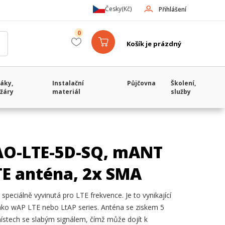
Česky
(Kč)
Přihlášení
0
Košík je prázdný
áky,
Instalační
Půjčovna
Školení,
žáry
materiál
služby
AO-LTE-5D-SQ, mANT
TE anténa, 2x SMA
eciálně vyvinutá pro LTE frekvence. Je to vynikající
jako wAP LTE nebo LtAP series. Anténa se ziskem 5
místech se slabým signálem, čímž může dojít k