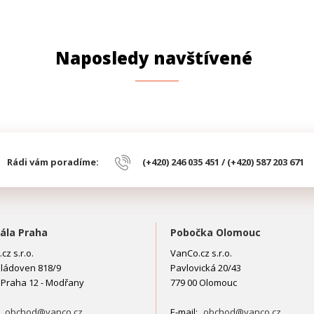
Naposledy navštívené
Rádi vám poradíme:
(+420) 246 035 451 / (+420) 587 203 671
ála Praha
Pobočka Olomouc
cz s.r.o.
VanCo.cz s.r.o.
ládoven 818/9
Pavlovická 20/43
 Praha 12 - Modřany
779 00 Olomouc
:
obchod@vanco.cz
E-mail:
obchod@vanco.cz