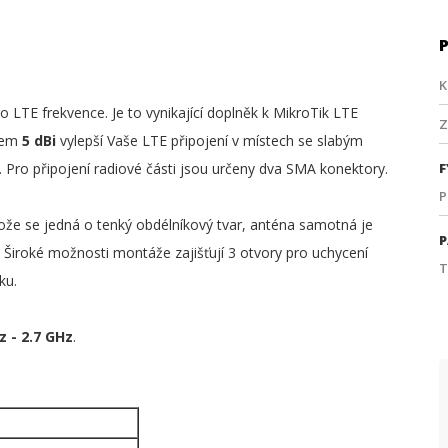
K
 LTE frekvence. Je to vynikající doplněk k MikroTik LTE
Z
skem
5 dBi
vylepší Vaše LTE připojení v místech se slabým
í. Pro připojení radiové části jsou určeny dva SMA konektory.
F
P
že se jedná o tenký obdélníkový tvar, anténa samotná je
P
 Široké možnosti montáže zajišťují 3 otvory pro uchycení
T
ku.
 - 2.7 GHz
.