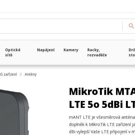
Optické
Napájení
Kamery
Racky,
Drž
sítě
rozvaděče
sto
5G zařízení
Antény
MikroTik MT
LTE 5o 5dBi L
mANT LTE je všesměrová anténa sp
doplněk k MikroTik LTE zařízení 
dBi vylepší Vaše LTE připojení v 