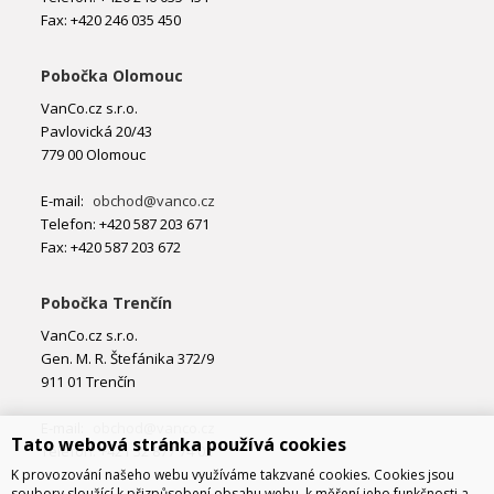
Fax: +420 246 035 450
Pobočka Olomouc
VanCo.cz s.r.o.
Pavlovická 20/43
779 00 Olomouc
E-mail:
obchod@vanco.cz
Telefon: +420 587 203 671
Fax: +420 587 203 672
Pobočka Trenčín
VanCo.cz s.r.o.
Gen. M. R. Štefánika 372/9
911 01 Trenčín
E-mail:
obchod@vanco.cz
Tato webová stránka používá cookies
Telefon: +421 32 877 74 02
K provozování našeho webu využíváme takzvané cookies. Cookies jsou
soubory sloužící k přizpůsobení obsahu webu, k měření jeho funkčnosti a