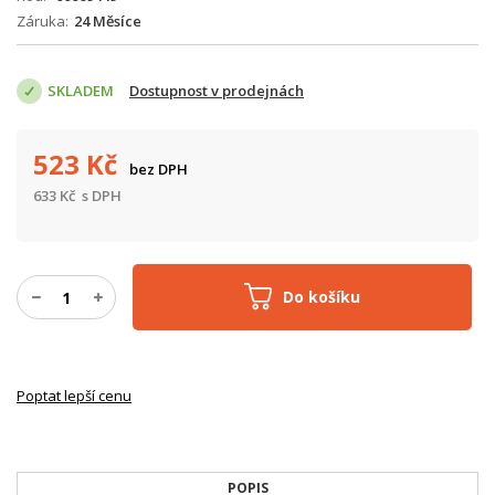
Záruka
24 Měsíce
SKLADEM
Dostupnost v prodejnách
523
Kč
bez DPH
633
Kč
s DPH
Do košíku
Poptat lepší cenu
POPIS