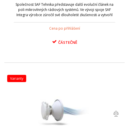
Společnost SAF Tehnika představuje další evoluční článek na
poli mikrovlnných rádiových systémů. Ve vývoji spoje SAF
Integra výrobce zúročil své dlouholeté zkušenosti a vytvořil
moderní koncepci technologie pro Carrier class řešení. Široký
modem 112 MH...
Cena po přihlášení
ČÁSTEČNĚ
varianty