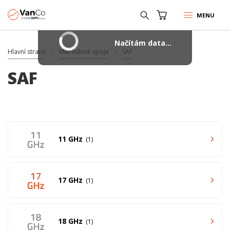
MENU
Načítám data...
Hlavní strana
Mikrovlnné spoje
SAF
SAF
11 GHz
1
17 GHz
1
18 GHz
1