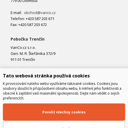
779 00 Olomouc
E-mail:
obchod@vanco.cz
Telefon: +420 587 203 671
Fax: +420 587 203 672
Pobočka Trenčín
VanCo.cz s.r.o.
Gen. M. R. Štefánika 372/9
911 01 Trenčín
E-mail:
obchod@vanco.cz
Tato webová stránka používá cookies
Telefon: +421 32 877 74 02
K provozování našeho webu využíváme takzvané cookies. Cookies jsou
soubory sloužící k přizpůsobení obsahu webu, k měření jeho funkčnosti a
obecně k zajištění vaší maximální spokojenosti. Dejte nám vědět o svých
preferencích.
Povolit všechny cookies