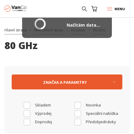
MENU
Načítám data...
Hlavní strana
Mikrovlnné spoje
Ericsson
80 GHz
80 GHz
ZNAČKA
A
PARAMETRY
Skladem
Novinka
Výprodej
Speciální nabídka
Doprodej
Předobjednávky