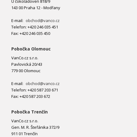
U čokoládoven 818/9
143 00 Praha 12 - Modřany
E-mail:
obchod@vanco.cz
Telefon: +420 246 035 451
Fax: +420 246 035 450
Pobočka Olomouc
VanCo.cz s.r.o.
Pavlovická 20/43
779 00 Olomouc
E-mail:
obchod@vanco.cz
Telefon: +420 587 203 671
Fax: +420 587 203 672
Pobočka Trenčín
VanCo.cz s.r.o.
Gen. M. R. Štefánika 372/9
911 01 Trenčín