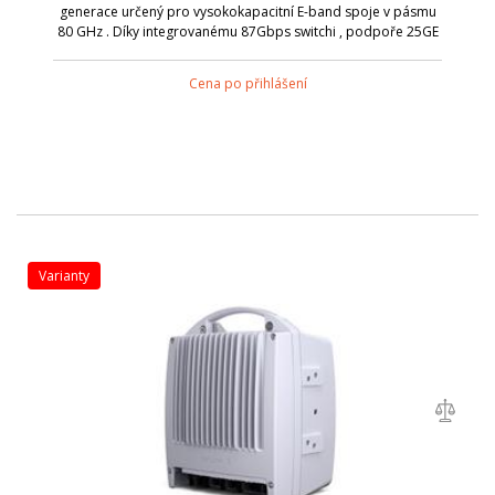
generace určený pro vysokokapacitní E-band spoje v pásmu
80 GHz . Díky integrovanému 87Gbps switchi , podpoře 25GE
rozhraní a kapacitě až 10 Gbps (1+0) nebo 20 Gbps (2+0)
představuje ideální řeše...
Cena po přihlášení
varianty