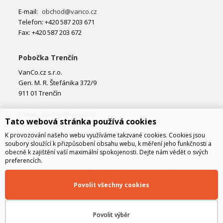
E-mail:
obchod@vanco.cz
Telefon: +420 587 203 671
Fax: +420 587 203 672
Pobočka Trenčín
VanCo.cz s.r.o.
Gen. M. R. Štefánika 372/9
911 01 Trenčín
E-mail:
obchod@vanco.cz
Tato webová stránka používá cookies
Telefon: +421 32 877 74 02
K provozování našeho webu využíváme takzvané cookies. Cookies jsou
soubory sloužící k přizpůsobení obsahu webu, k měření jeho funkčnosti a
obecně k zajištění vaší maximální spokojenosti. Dejte nám vědět o svých
preferencích.
Povolit všechny cookies
Povolit výběr