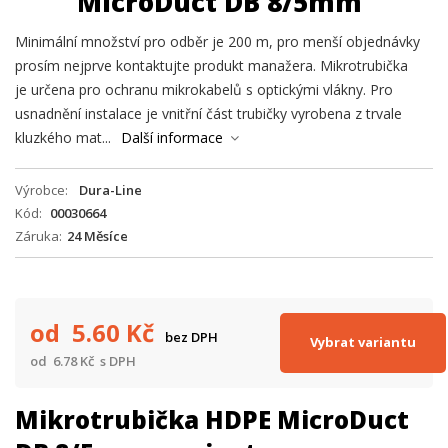
MicroDuct DB 8/5mm
Minimální množství pro odběr je 200 m, pro menší objednávky
prosím nejprve kontaktujte produkt manažera. Mikrotrubička
je určena pro ochranu mikrokabelů s optickými vlákny. Pro
usnadnění instalace je vnitřní část trubičky vyrobena z trvale
kluzkého mat...
Další informace
Výrobce
Dura-Line
Kód
00030664
Záruka
24 Měsíce
od 5.60
Kč
bez DPH
Vybrat variantu
od 6.78
Kč
s DPH
Mikrotrubička HDPE MicroDuct