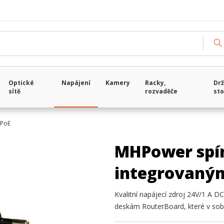
Optické
Napájení
Kamery
Racky,
Drž
sítě
rozvaděče
sto
 PoE
MHPower spín
integrovaným
Kvalitní napájecí zdroj 24V/1 A D
deskám RouterBoard, které v sobě