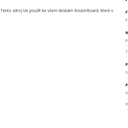
. Tento zdroj lze použít ke všem deskám RouterBoard, které v
F
P
N
P
T
P
S
P
V
V
V
P