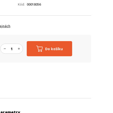
Kód
00018056
ejnách
Do košíku
Parametry