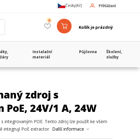
Česky
(Kč)
Přihlášení
0
Košík je prázdný
áky,
Instalační
Půjčovna
Školení,
žáry
materiál
služby
aný zdroj s
 PoE, 24V/1 A, 24W
C s integrovaným POE. Tento zdroj lze použít ke všem
 integrují PoE extractor
Další informace