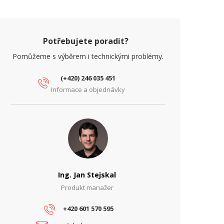
očet PoE portů
1
oE standard
Pasivní
Potřebujete poradit?
Pomůžeme s výběrem i technickými problémy.
(+420) 246 035 451
Informace a objednávky
Ing. Jan Stejskal
Produkt manažer
+420 601 570 595