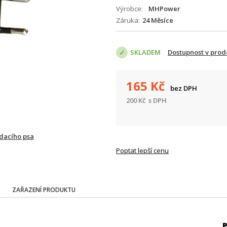
Výrobce
MHPower
Záruka
24 Měsíce
SKLADEM
Dostupnost v prod
165
Kč
bez DPH
200
Kč
s DPH
ídacího psa
Poptat lepší cenu
ZAŘAZENÍ PRODUKTU