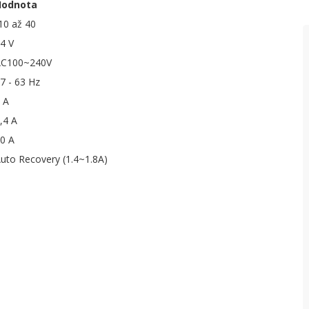
Hodnota
P
10 až 40
4 V
P
AC100~240V
7 - 63 Hz
 A
,4 A
0 A
uto Recovery (1.4~1.8A)