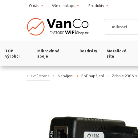
O nás
Vše o nákupu
Produkty
TOP
Mikrovlnné
Bezdráty
Metalické
výrobci
spoje
sítě
Hlavní strana
Napájení
PoE napájení
Zdroje 230 V s