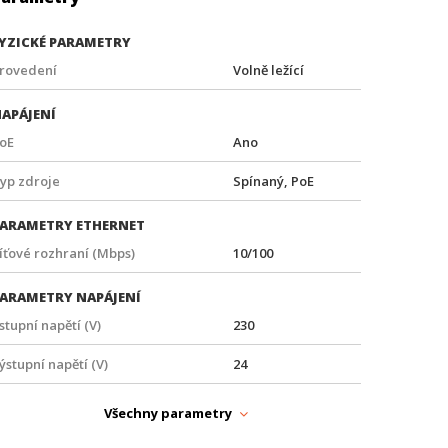
YZICKÉ PARAMETRY
rovedení
Volně ležící
APÁJENÍ
oE
Ano
yp zdroje
Spínaný, PoE
ARAMETRY ETHERNET
íťové rozhraní (Mbps)
10/100
ARAMETRY NAPÁJENÍ
stupní napětí (V)
230
ýstupní napětí (V)
24
ýstupní výkon (W)
24
Všechny parametry
ARAMETRY POE