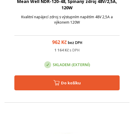
Mean Well NDR-120-48, Spínaný zdroj 48V/2,5A,
120W
Kvalitní napájecí zdroj s výstupním napětím 48V 2,5A a
výkonem 120W
962
Kč
bez DPH
1 164
Kč
s DPH
SKLADEM (EXTERNÍ)
Do košíku