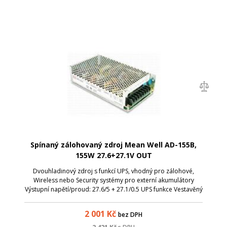
Spínaný zálohovaný zdroj Mean Well AD-155B,
155W 27.6+27.1V OUT
Dvouhladinový zdroj s funkcí UPS, vhodný pro zálohové,
Wireless nebo Security systémy pro externí akumulátory
Výstupní napětí/proud: 27.6/5 + 27.1/0.5 UPS funkce Vestavěný
PFC - Power Factor Corrector (korekce účiníku, nebo také
jalové složky) Univerzá...
2 001
Kč
bez DPH