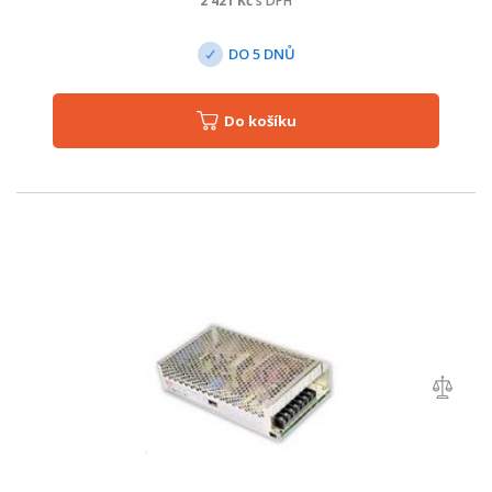
2 421
Kč
s DPH
DO 5 DNŮ
Do košíku