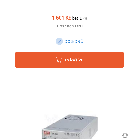
1 601
Kč
bez DPH
1 937
Kč
s DPH
DO 5 DNŮ
Do košíku