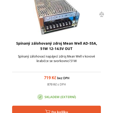
Spínaný zálohovaný zdroj Mean Well AD-55A,
51W 12-14.5V OUT
Spínaný zálohovací napájecí zdroj Mean Well v kovové
krabičce se svorkovnicí 51W
719
Kč
bez DPH
870
Kč
s DPH
SKLADEM (EXTERNÍ)
Do košíku