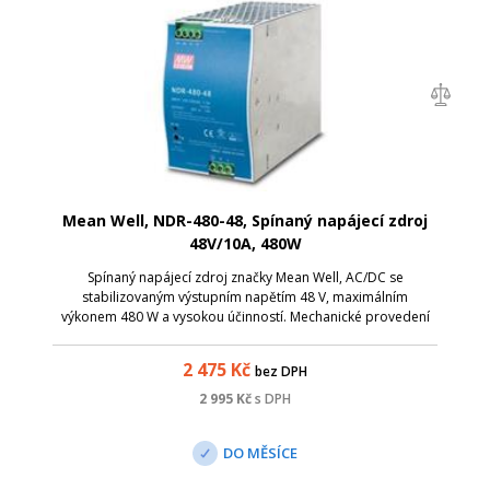
Mean Well, NDR-480-48, Spínaný napájecí zdroj
48V/10A, 480W
Spínaný napájecí zdroj značky Mean Well, AC/DC se
stabilizovaným výstupním napětím 48 V, maximálním
výkonem 480 W a vysokou účinností. Mechanické provedení
na DIN lištu. Vstupní napětí je přepínatelné (115V AC a 230V
AC). Maximální výkon: 480 W; Výstup...
2 475
Kč
bez DPH
2 995
Kč
s DPH
DO MĚSÍCE