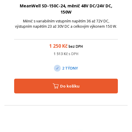
MeanWell SD-150C-24, měnič 48V DC/24V DC,
150W
Měnič s variabilním vstupním napětím 36 až 72V DC,
výstupním napětím 23 až 30V DC a celkovým výkonem 150 W.
1 250
Kč
bez DPH
1 513
Kč
s DPH
2 TÝDNY
Do košíku