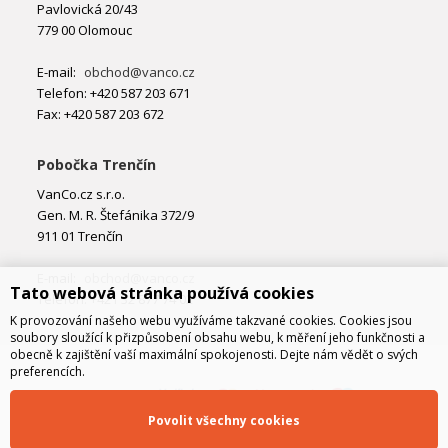
Pavlovická 20/43
779 00 Olomouc
E-mail:
obchod@vanco.cz
Telefon: +420 587 203 671
Fax: +420 587 203 672
Pobočka Trenčín
VanCo.cz s.r.o.
Gen. M. R. Štefánika 372/9
911 01 Trenčín
E-mail:
obchod@vanco.cz
Tato webová stránka používá cookies
Telefon: +421 32 877 74 02
K provozování našeho webu využíváme takzvané cookies. Cookies jsou
soubory sloužící k přizpůsobení obsahu webu, k měření jeho funkčnosti a
obecně k zajištění vaší maximální spokojenosti. Dejte nám vědět o svých
preferencích.
Povolit všechny cookies