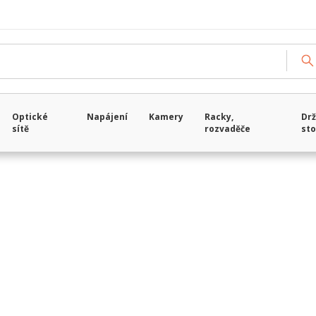
Načítám data...
Optické
Napájení
Kamery
Racky,
Drž
sítě
rozvaděče
sto