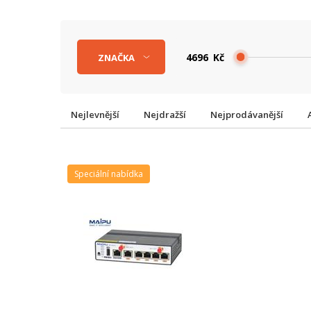
Kč
ZNAČKA
Nejlevnější
Nejdražší
Nejprodávanější
Speciální nabídka