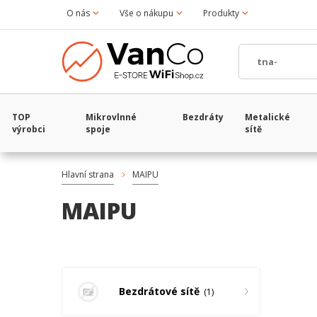
O nás
Vše o nákupu
Produkty
TOP
Mikrovlnné
Bezdráty
Metalické
výrobci
spoje
sítě
Hlavní strana
MAIPU
MAIPU
Bezdrátové sítě
1