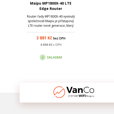
Maipu MP1800X-40 LTE
Edge Router
Router řady MP1800X-40 vyvinutý
společností Maipu je přístupový
LTE router nové generace, který
lze využít zejména pro
podnikové a enterprise služby.
3 881
Kč
bez DPH
Integruje ty nejmodernější síťové
technologie pro poskytnutí
4 696
Kč
s DPH
flexibilních režimů přístupu do
sítě a šp...
SKLADEM