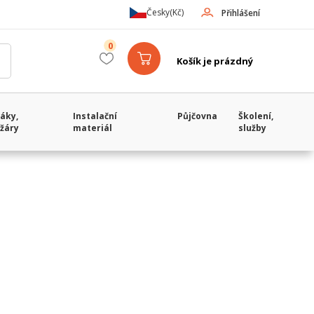
Česky
(Kč)
Přihlášení
0
Košík je prázdný
áky,
Instalační
Půjčovna
Školení,
žáry
materiál
služby