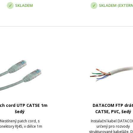
neláme se. N...
Vlastní
SKLADEM
SKLADEM (EXTERN
ch cord UTP CAT5E 1m
DATACOM FTP drá
šedý
CAT5E, PVC, šedý
Nestínený patch cord, s
Instalační kabel DATAC
onektory RJ45, v délce 1m
určený pro rozvody
strukturované kabeláže. D