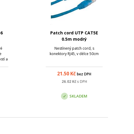
T6
Patch cord UTP CAT5E
0.5m modrý
vé
Nestínený patch cord, s
e
konektory RJ45, v délce 50cm
stí a
 při
í v
21.50
Kč
bez DPH
h.
patch
26.02
Kč
s DPH
eným
SKLADEM