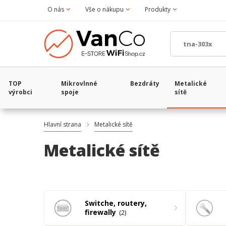
O nás
Vše o nákupu
Produkty
TOP
Mikrovlnné
Bezdráty
Metalické
výrobci
spoje
sítě
Hlavní strana
Metalické sítě
Metalické sítě
Switche, routery,
firewally
2