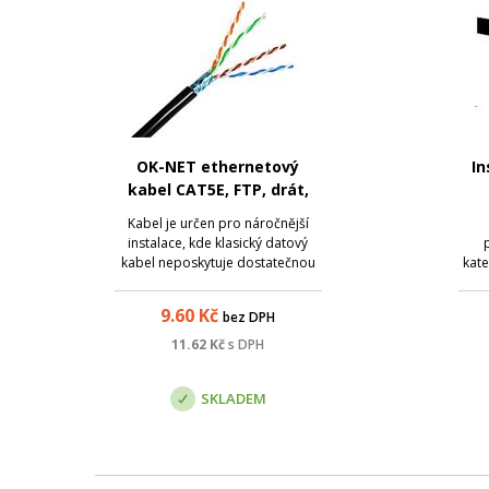
OK-NET ethernetový
In
kabel CAT5E, FTP, drát,
PE, venkovní, černý
500
Kabel je určen pro náročnější
instalace, kde klasický datový
kabel neposkytuje dostatečnou
kate
ochranu proti vlivům okolního
6A
prostředí. Vlastnosti PE pláště
9.60
Kč
bez DPH
poskytují lepší odolnost proti
nár
vlivům počasí a kabel má delší
dat
11.62
Kč
s DPH
životnost v náročnějších
podmínkách. ...
d
SKLADEM