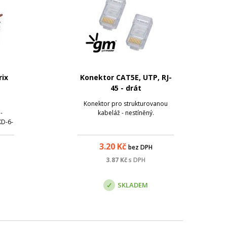
rix
Konektor CAT5E, UTP, RJ-
45 - drát
Konektor pro strukturovanou
-
kabeláž - nestíněný.
KD-6-
abel s
 a
3.20
Kč
bez DPH
který
í
3.87
Kč
s DPH
vý
..
SKLADEM