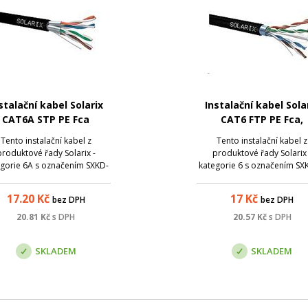
stalační kabel Solarix
Instalační kabel Sola
CAT6A STP PE Fca
CAT6 FTP PE Fca,
m/cívka SXKD-6A-STP-
venkovní, černý
Tento instalační kabel z
Tento instalační kabel z
PE
produktové řady Solarix -
produktové řady Solarix 
gorie 6A s označením SXKD-
kategorie 6 s označením SX
-STP-PE je venkovní stíněný
FTP-PE je venkovní stíněný k
kabel, který je určený pro
polyethylenovým pláštěm
17.20
Kč
17
Kč
bez DPH
bez DPH
očnější instalace, kde běžný
třídou reakce na oheň Fca, 
ový kabel s PVC nebo LSOH
je určený pro náročnějš
20.81
Kč
s DPH
20.57
Kč
s DPH
pláštěm neposkytuje
instalace, kde běžný dato
ostatečnou ochranu proti
kabel s PVC nebo LSOH p.
SKLADEM
SKLADEM
vlivům ...