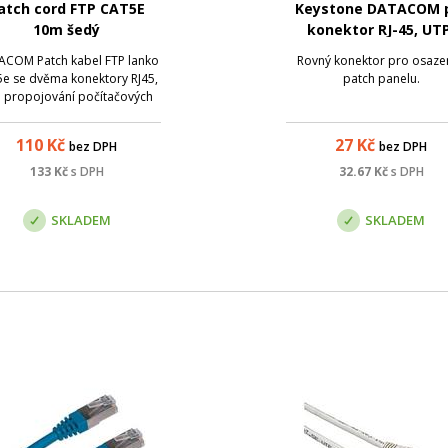
atch cord FTP CAT5E
Keystone DATACOM 
10m šedý
konektor RJ-45, UTP
Cat.5e, (dual) mini če
COM Patch kabel FTP lanko
Rovný konektor pro osazen
5e se dvěma konektory RJ45,
patch panelu.
 propojování počítačových
ítí (např. pro spojení PC s
vou zásuvkou, patch panelu
110
Kč
27
Kč
bez DPH
bez DPH
s aktivními prvky). Stíněné
provedení pro použití v
133
Kč
s DPH
32.67
Kč
s DPH
náročnějším prostředí.
ametry: Název; Hodnota;...
SKLADEM
SKLADEM