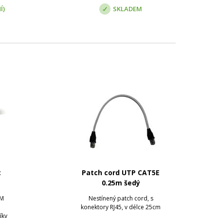
Í)
SKLADEM
t
Patch cord UTP CAT5E
0.25m šedý
OM
Nestínený patch cord, s
konektory RJ45, v délce 25cm
íky