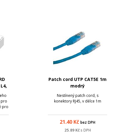
RD
Patch cord UTP CAT5E 1m
 L4,
modrý
šeho
Nestínený patch cord, s
 pro
konektory RJ45, v délce 1m
ý pro
tí.
odně
21.40
Kč
bez DPH
ch
jsou
25.89
Kč
s DPH
ní.