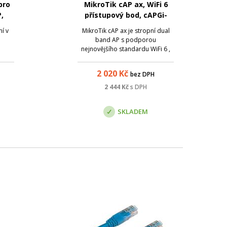
pro
MikroTik cAP ax, WiFi 6
,
přístupový bod, cAPGi-
rný
5HaxD2HaxD
í v
MikroTik cAP ax je stropní dual
band AP s podporou
nejnovějšího standardu WiFi 6 ,
který podporuje rychlosti až 600
Mbps (2.4 GHz) a 1800 Mbps (5
2 020
Kč
bez DPH
GHz). Navrženo bylo tak, aby
maximálně splynulo s místem
2 444
Kč
s DPH
instalace, ideální pro restaurace,
hotely, letišt...
SKLADEM