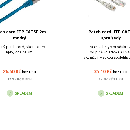
ch cord FTP CAT5E 2m
Patch cord UTP CA
modrý
0,5m šedý
nený patch cord, s konektory
Patch kabely v produkto
RJ45, v délce 2m
skupině Solarix – CAT6 s
vyznačují vysokou spolehlivo
vynikající funkčností, a to i
zvýšené zátěži nebo použit
26.60
Kč
35.10
Kč
bez DPH
bez DPH
náročnějších podmínkác
Způsob výroby je u těchto 
32.19
Kč
s DPH
42.47
Kč
s DPH
kabelů přizpůsoben zvýš
požadavkům na pře...
SKLADEM
SKLADEM