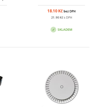
u je
o
18.10
Kč
bez DPH
ředí.
ta;
21.90
Kč
s DPH
.5e;
: d...
SKLADEM