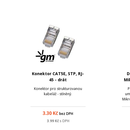
Konektor CAT5E, STP, RJ-
D
45 - drát
Mi
Konektor pro strukturovanou
P
kabeláž - stíněný.
umo
Mikr
a hEX
3.30
Kč
bez DPH
sm
Aktu
3.99
Kč
s DPH
bo