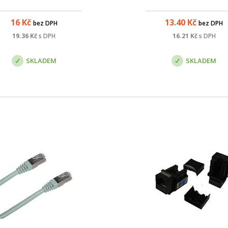
stíněnému provedení kabel
vhodný pro umístění d
16
Kč
13.40
Kč
bez DPH
bez DPH
náročnějšího vnitřního prost
Parametry: Název; Hodno
19.36
Kč
s DPH
16.21
Kč
s DPH
Barva: šedá; Kategorie: cat
Stínění: ano - FTP; Typ vodiče
SKLADEM
SKLADEM