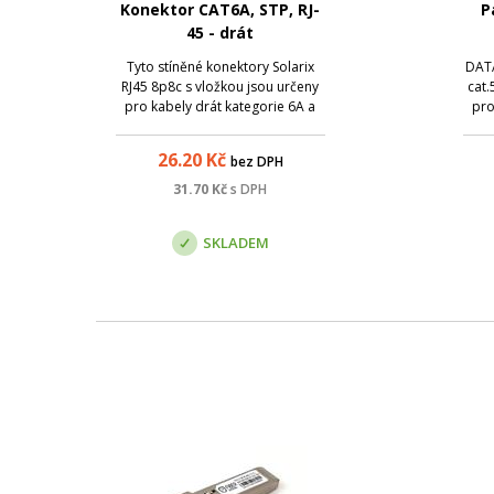
Konektor CAT6A, STP, RJ-
P
45 - drát
Tyto stíněné konektory Solarix
DATA
RJ45 8p8c s vložkou jsou určeny
cat.
pro kabely drát kategorie 6A a
pro
kategorie 7. Konektory jsou
s
speciálně uzpůsobeny tak, aby
dato
26.20
Kč
bez DPH
jej bylo možné pohodlně
nakrimpovat na kabely se
31.70
Kč
s DPH
silnějšími vodiči (až do průměru
0,57 mm) a silnějš...
Par
SKLADEM