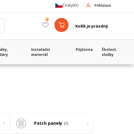
Česky
(Kč)
Přihlášení
0
Košík je prázdný
áky,
Instalační
Půjčovna
Školení,
žáry
materiál
služby
Patch panely
1