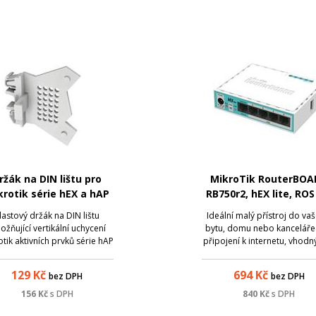
ržák na DIN lištu pro
MikroTik RouterBOA
krotik série hEX a hAP
RB750r2, hEX lite, ROS
(porty dopředu), v2
5x LAN,
lastový držák na DIN lištu
Ideální malý přístroj do va
žňující vertikální uchycení
bytu, domu nebo kanceláře
otik aktivních prvků série hAP
připojení k internetu, vhodn
 na DIN lištu, toto provedení
uživatele s vyšší odbornos
umožňuje montáž porty
Firma MikroTik je mezinár
129
Kč
694
Kč
bez DPH
bez DPH
ěrujícími kolmo dopředu.
známým výrobcem síťový
alizovaná verze s pevnějšími
zařízení. MikroTik výrobky 
156
Kč
s DPH
840
Kč
s DPH
dy pro uchycení zařízení -
levné a přesto velice kvalit