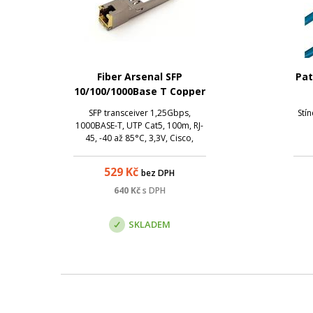
Fiber Arsenal SFP
Pat
10/100/1000Base T Copper
RJ45, -40 - 85°C, Cisco,
SFP transceiver 1,25Gbps,
Stí
Ceragon kompatibilní
1000BASE-T, UTP Cat5, 100m, RJ-
45, -40 až 85°C, 3,3V, Cisco,
Ceragon kompatibilní
529
Kč
bez DPH
640
Kč
s DPH
SKLADEM