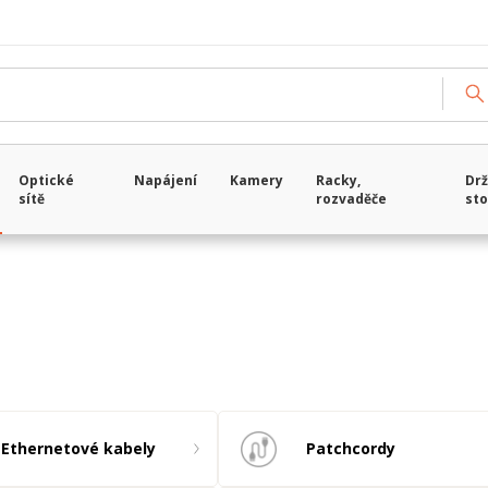
Načítám data...
Optické
Napájení
Kamery
Racky,
Drž
sítě
rozvaděče
sto
Ethernetové kabely
Patchcordy