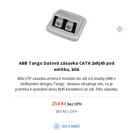
ABB Tango Datová zásuvka CAT6 2xRJ45 pod
omítku, bílá
Bílá UTP zásuvka určená k montáži do zdi od značky ABB v
oblíbeném designu Tango . Sestava obsahuje vše, co je
potřeba k vyvedení dvou RJ45 konektorů ze zdi: Tělo zásuvky;
Rámeček v bílé barvě; Nosná maska pro 2 keystone; 2x
keystone RJ45 bílý UTP cat....
254
Kč
bez DPH
307
Kč
s DPH
DO 5 DNŮ