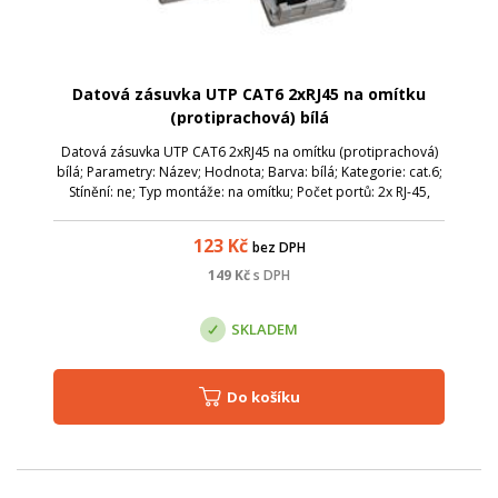
Datová zásuvka UTP CAT6 2xRJ45 na omítku
(protiprachová) bílá
Datová zásuvka UTP CAT6 2xRJ45 na omítku (protiprachová)
bílá; Parametry: Název; Hodnota; Barva: bílá; Kategorie: cat.6;
Stínění: ne; Typ montáže: na omítku; Počet portů: 2x RJ-45,
spodní vývod; Protiprachová ochrana: ano;
123
Kč
bez DPH
149
Kč
s DPH
SKLADEM
Do košíku