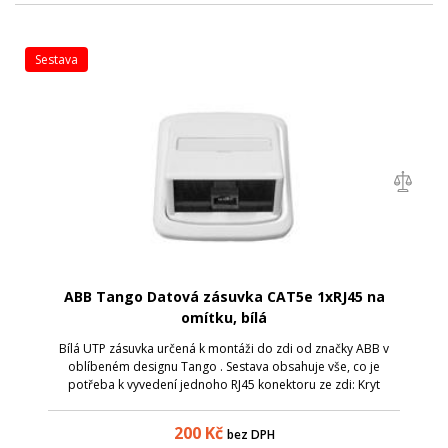
sestava
ABB Tango Datová zásuvka CAT5e 1xRJ45 na
omítku, bílá
Bílá UTP zásuvka určená k montáži do zdi od značky ABB v
oblíbeném designu Tango . Sestava obsahuje vše, co je
potřeba k vyvedení jednoho RJ45 konektoru ze zdi: Kryt
zásuvky v bílé barvě s popisovým polem a kovovým
upevňovacím třmenem; Rámeček v bílé b...
200
Kč
bez DPH