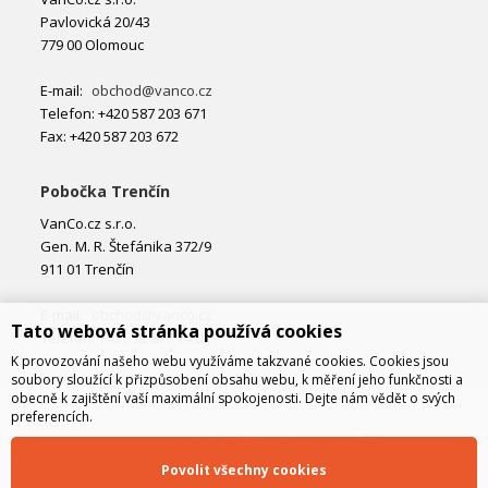
Pavlovická 20/43
779 00 Olomouc
E-mail:
obchod@vanco.cz
Telefon: +420 587 203 671
Fax: +420 587 203 672
Pobočka Trenčín
VanCo.cz s.r.o.
Gen. M. R. Štefánika 372/9
911 01 Trenčín
E-mail:
obchod@vanco.cz
Tato webová stránka používá cookies
Telefon: +421 32 877 74 02
K provozování našeho webu využíváme takzvané cookies. Cookies jsou
soubory sloužící k přizpůsobení obsahu webu, k měření jeho funkčnosti a
obecně k zajištění vaší maximální spokojenosti. Dejte nám vědět o svých
preferencích.
Povolit všechny cookies