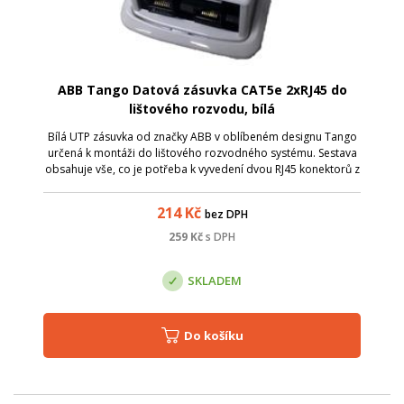
ABB Tango Datová zásuvka CAT5e 2xRJ45 do
lištového rozvodu, bílá
Bílá UTP zásuvka od značky ABB v oblíbeném designu Tango
určená k montáži do lištového rozvodného systému. Sestava
obsahuje vše, co je potřeba k vyvedení dvou RJ45 konektorů z
lištového rozvodu: Kryt zásuvky v bílé barvě s popisovým
polem a kovovým upe...
214
Kč
bez DPH
259
Kč
s DPH
SKLADEM
Do košíku