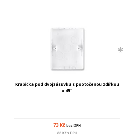
Krabička pod dvojzásuvku s pootočenou zdířkou
o 45°
73
Kč
bez DPH
88
Kč
s DPH