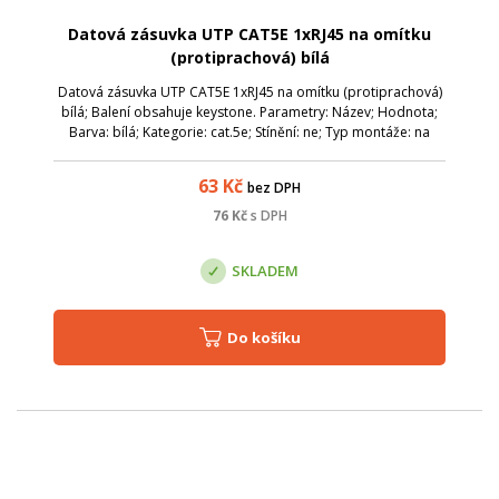
Datová zásuvka UTP CAT5E 1xRJ45 na omítku
(protiprachová) bílá
Datová zásuvka UTP CAT5E 1xRJ45 na omítku (protiprachová)
bílá; Balení obsahuje keystone. Parametry: Název; Hodnota;
Barva: bílá; Kategorie: cat.5e; Stínění: ne; Typ montáže: na
omítku; Počet portů: 1x RJ-45, spodní vývod; Protiprachová
ochrana: ano;
63
Kč
bez DPH
76
Kč
s DPH
SKLADEM
Do košíku