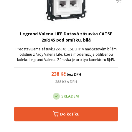
Legrand Valena LIFE Datová zásuvka CAT5E
2xRJ45 pod omítku, bílá
Představujeme zásuvku 2xRJ45 C5E UTP v nadčasovém bílém
odstínu z řady Valena Life, která modernizuje oblíbenou
kolekci Legrand Valena. Zásuvka je pro typ konektoru RJ45.
Zásuvky jsou vybaveny držákem popisných štítků. Lze použít
kabely s drátem AWG 22
238
Kč
bez DPH
288
Kč
s DPH
SKLADEM
Do košíku