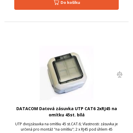
Do košíku
DATACOM Datová zásuvka UTP CAT6 2xRJ45 na
omítku 45st. bílá
UTP dvojzásuvka na omítku 45 st.CAT.6; Vlastnosti: zásuvka je
určená pro montáž "na omítku"; 2 x RJ45 pod úhlem 45