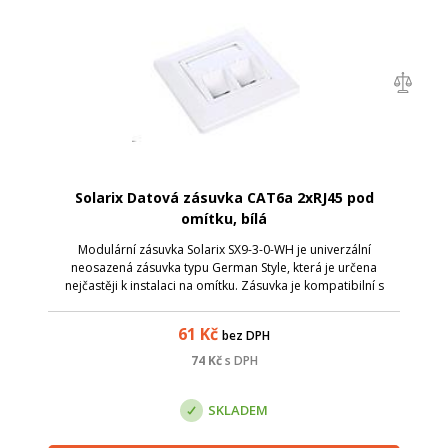
Solarix Datová zásuvka CAT6a 2xRJ45 pod
omítku, bílá
Modulární zásuvka Solarix SX9-3-0-WH je univerzální
neosazená zásuvka typu German Style, která je určena
nejčastěji k instalaci na omítku. Zásuvka je kompatibilní s
většinou keystonů Solarix, které mají svorkovnici otočenu do
zadu. Barva zásuvky je bíl...
61
Kč
bez DPH
74
Kč
s DPH
SKLADEM