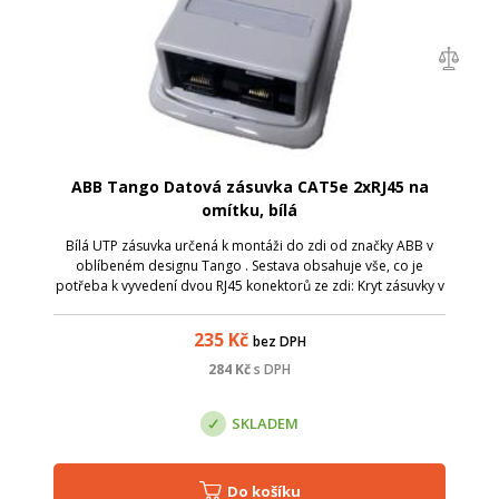
ABB Tango Datová zásuvka CAT5e 2xRJ45 na
omítku, bílá
Bílá UTP zásuvka určená k montáži do zdi od značky ABB v
oblíbeném designu Tango . Sestava obsahuje vše, co je
potřeba k vyvedení dvou RJ45 konektorů ze zdi: Kryt zásuvky v
bílé barvě s popisovým polem a kovovým upevňovacím
třmenem; Rámeček v bílé barv...
235
Kč
bez DPH
284
Kč
s DPH
SKLADEM
Do košíku