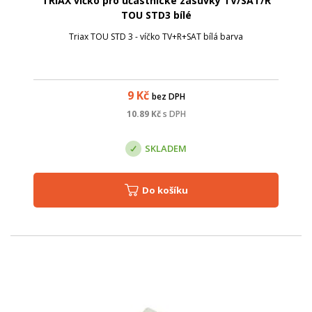
TRIAX víčko pro účastnické zásuvky TV/SAT/R
TOU STD3 bílé
Triax TOU STD 3 - víčko TV+R+SAT bílá barva
9
Kč
bez DPH
10.89
Kč
s DPH
SKLADEM
Do košíku