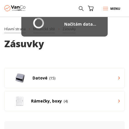
MENU
Načítám data...
Hlavní strana
Metalické sítě
Zásuvky
Zásuvky
Datové
15
Rámečky, boxy
4