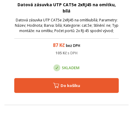
Datová zásuvka UTP CAT5e 2xRJ45 na omítku,
bílá
Datová zásuvka UTP CAT5e 2xRJ45 na omítkubílá; Parametry:
Název; Hodnota; Barva: bílá; Kategorie: cat.5e; Stínění: ne; Typ
montáže: na omítku; Počet portů: 2x RJ-45 spodní vývod;
87
Kč
bez DPH
105
Kč
s DPH
SKLADEM
Do košíku