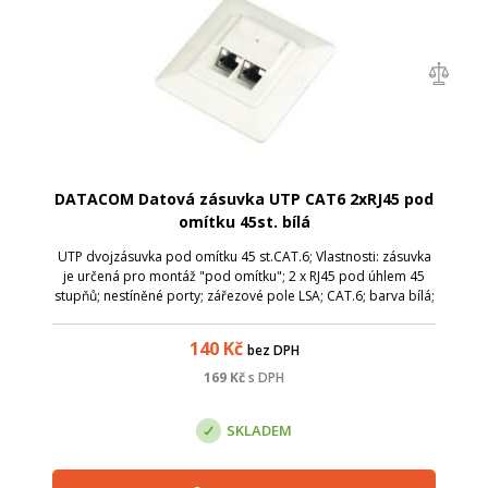
DATACOM Datová zásuvka UTP CAT6 2xRJ45 pod
omítku 45st. bílá
UTP dvojzásuvka pod omítku 45 st.CAT.6; Vlastnosti: zásuvka
je určená pro montáž "pod omítku"; 2 x RJ45 pod úhlem 45
stupňů; nestíněné porty; zářezové pole LSA; CAT.6; barva bílá;
140
Kč
bez DPH
169
Kč
s DPH
SKLADEM