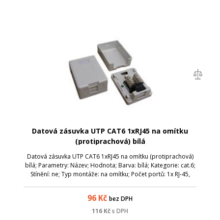
Datová zásuvka UTP CAT6 1xRJ45 na omítku
(protiprachová) bílá
Datová zásuvka UTP CAT6 1xRJ45 na omítku (protiprachová)
bílá; Parametry: Název; Hodnota; Barva: bílá; Kategorie: cat.6;
Stínění: ne; Typ montáže: na omítku; Počet portů: 1x RJ-45,
spodní vývod; Protiprachová ochrana: ano;
96
Kč
bez DPH
116
Kč
s DPH