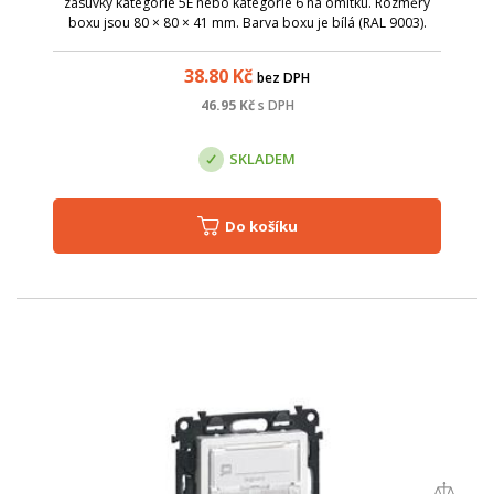
zásuvky kategorie 5E nebo kategorie 6 na omítku. Rozměry
boxu jsou 80 × 80 × 41 mm. Barva boxu je bílá (RAL 9003).
Parametry: Název; Hodnota; Určení: na omítku; Modulární
provedení: ano; Materiál...
38.80
Kč
bez DPH
46.95
Kč
s DPH
SKLADEM
Do košíku