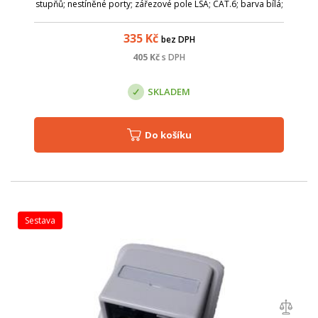
stupňů; nestíněné porty; zářezové pole LSA; CAT.6; barva bílá;
335
Kč
bez DPH
405
Kč
s DPH
SKLADEM
Do košíku
sestava