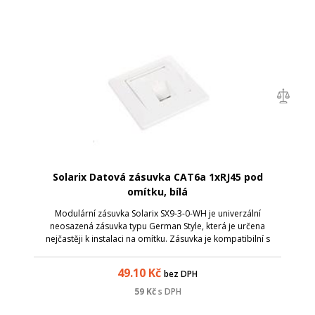
Solarix Datová zásuvka CAT6a 1xRJ45 pod
omítku, bílá
Modulární zásuvka Solarix SX9-3-0-WH je univerzální
neosazená zásuvka typu German Style, která je určena
nejčastěji k instalaci na omítku. Zásuvka je kompatibilní s
většinou keystonů Solarix, které mají svorkovnici otočenu do
zadu. Barva zásuvky je bíl...
49.10
Kč
bez DPH
59
Kč
s DPH