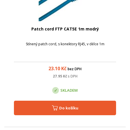
Patch cord FTP CAT5E 1m modrý
Stínený patch cord, s konektory RJ45, v délce 1m
23.10
Kč
bez DPH
27.95
Kč
s DPH
SKLADEM
Do košíku