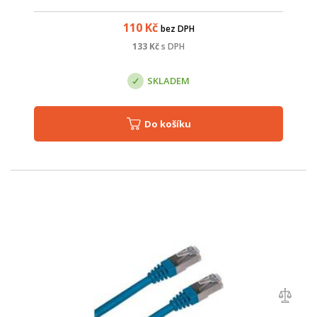
provedení pro použití v náročnějším prostředí. Parametry:
Název; Hodnota;...
110
Kč
bez DPH
133
Kč
s DPH
SKLADEM
Do košíku