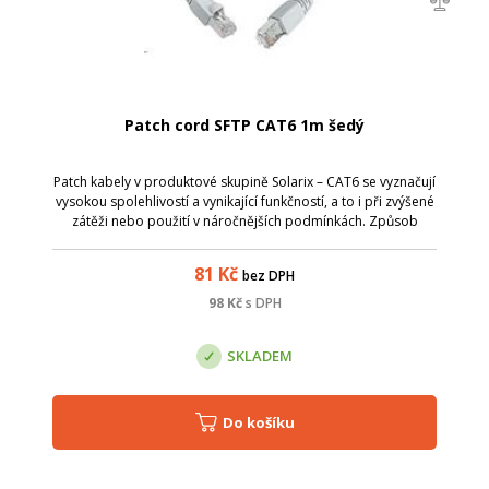
Patch cord SFTP CAT6 1m šedý
Patch kabely v produktové skupině Solarix – CAT6 se vyznačují
vysokou spolehlivostí a vynikající funkčností, a to i při zvýšené
zátěži nebo použití v náročnějších podmínkách. Způsob
výroby je u těchto patch kabelů přizpůsoben zvýšeným
požadavkům na pře...
81
Kč
bez DPH
98
Kč
s DPH
SKLADEM
Do košíku