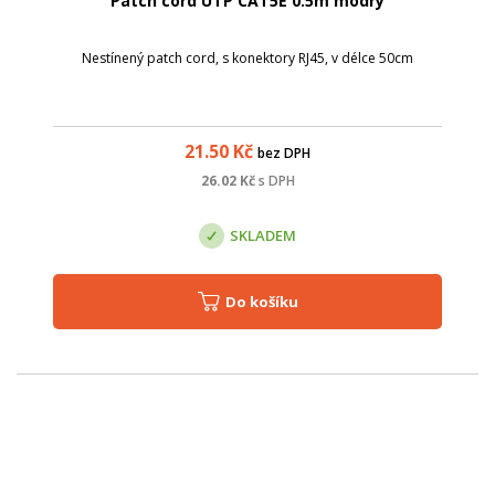
Patch cord UTP CAT5E 0.5m modrý
Nestínený patch cord, s konektory RJ45, v délce 50cm
21.50
Kč
bez DPH
26.02
Kč
s DPH
SKLADEM
Do košíku