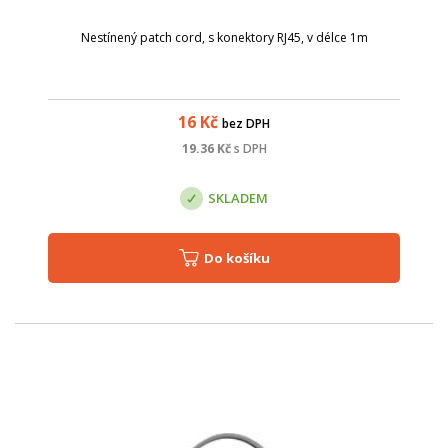
Nestínený patch cord, s konektory RJ45, v délce 1m
16
Kč
bez DPH
19.36
Kč
s DPH
SKLADEM
Do košíku