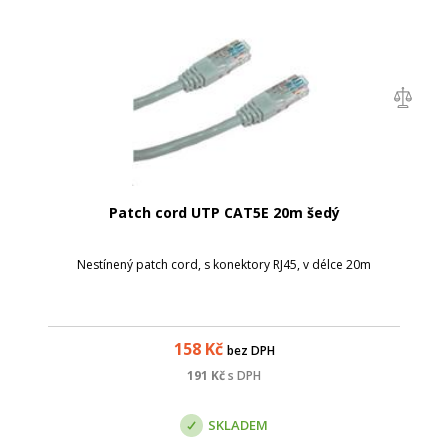
Patch cord UTP CAT5E 20m šedý
Nestínený patch cord, s konektory RJ45, v délce 20m
158
Kč
bez DPH
191
Kč
s DPH
SKLADEM