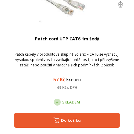
Patch cord UTP CAT6 1m šedý
Patch kabely v produktové skupině Solarix – CAT6 se vyznačují
vysokou spolehlivostí a vynikající funkčností, a to i při zvýšené
zátěži nebo použití v náročnějších podmínkách. Způsob
výroby je u těchto patch kabelů přizpůsoben zvýšeným
požadavkům na pře...
57
Kč
bez DPH
69
Kč
s DPH
SKLADEM
Do košíku