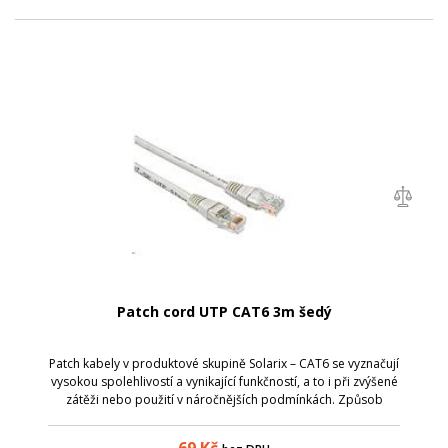
Patch cord UTP CAT6 3m šedý
Patch kabely v produktové skupině Solarix – CAT6 se vyznačují
vysokou spolehlivostí a vynikající funkčností, a to i při zvýšené
zátěži nebo použití v náročnějších podmínkách. Způsob
výroby je u těchto patch kabelů přizpůsoben zvýšeným
požadavkům na pře...
69
Kč