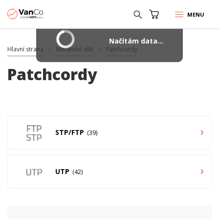
MENU
Načítám data...
Hlavní strana
Metalické sítě
Patchcordy
Patchcordy
STP/FTP
39
UTP
42