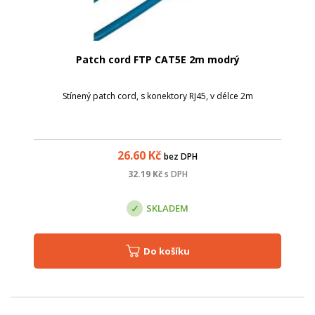
Patch cord FTP CAT5E 2m modrý
Stínený patch cord, s konektory RJ45, v délce 2m
26.60
Kč
bez DPH
32.19
Kč
s DPH
SKLADEM
Do košíku