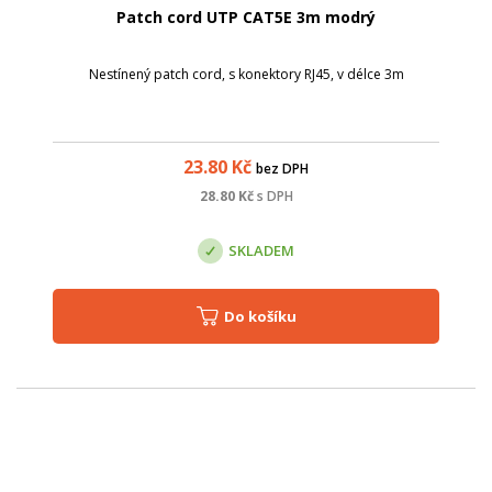
Patch cord UTP CAT5E 3m modrý
Nestínený patch cord, s konektory RJ45, v délce 3m
23.80
Kč
bez DPH
28.80
Kč
s DPH
SKLADEM
Do košíku