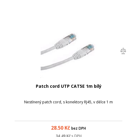
Patch cord UTP CAT5E 1m bílý
Nestínený patch cord, s konektory RJ45, v délce 1 m
28.50
Kč
bez DPH
34.49
Kč
s DPH