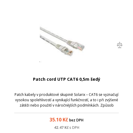
Patch cord UTP CAT6 0,5m šedý
Patch kabely v produktové skupině Solarix – CAT6 se vyznačují
vysokou spolehlivostí a vynikající funkčností, a to i při zvýšené
zátěži nebo použití v náročnějších podmínkách. Způsob
výroby je u těchto patch kabelů přizpůsoben zvýšeným
požadavkům na pře...
35.10
Kč
bez DPH
42.47
Kč
s DPH