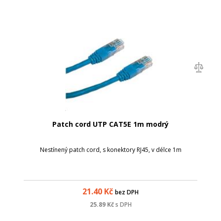
Patch cord UTP CAT5E 1m modrý
Nestínený patch cord, s konektory RJ45, v délce 1m
21.40
Kč
bez DPH
25.89
Kč
s DPH