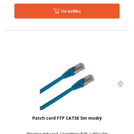
Do košíku
Patch cord FTP CAT5E 5m modrý
Stínený patch cord, s konektory RJ45, v délce 5m