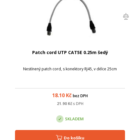
Patch cord UTP CAT5E 0.25m šedý
Nestínený patch cord, s konektory RJ45, v délce 25cm
18.10
Kč
bez DPH
21.90
Kč
s DPH
SKLADEM
Do košíku