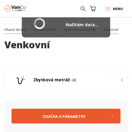
MENU
Načítám data...
Hlavní strana
Metalické sítě
Ethernetové kabely
Venkovní
Venkovní
Zbytková metráž
4
ZNAČKA
A
PARAMETRY