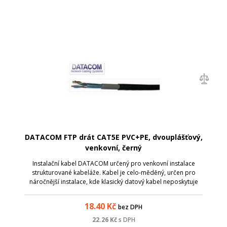
DATACOM FTP drát CAT5E PVC+PE, dvouplášťový,
venkovní, černý
Instalační kabel DATACOM určený pro venkovní instalace
strukturované kabeláže. Kabel je celo-měděný, určen pro
náročnější instalace, kde klasický datový kabel neposkytuje
dostatečnou ochranu proti vlivům okolního prostředí.
Vlastnosti PE pláště poskytu...
18.40
Kč
bez DPH
22.26
Kč
s DPH