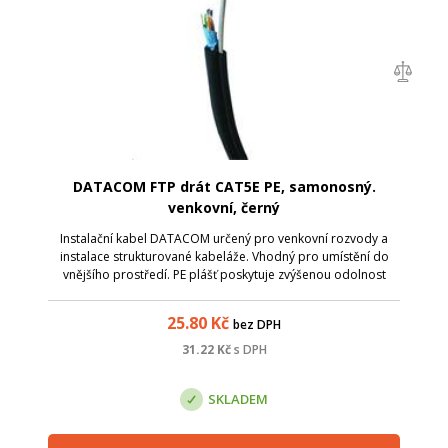
DATACOM FTP drát CAT5E PE, samonosný.
venkovní, černý
Instalační kabel DATACOM určený pro venkovní rozvody a
instalace strukturované kabeláže. Vhodný pro umístění do
vnějšího prostředí. PE plášť poskytuje zvýšenou odolnost
vlivům vnějšího prostředí. Samonosné provedení pomocí
nosného ocelového drátu v sam...
25.80
Kč
bez DPH
31.22
Kč
s DPH
SKLADEM