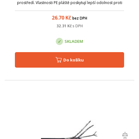
prostředí. Vlastnosti PE pláště poskytují lepší odolnost proti
vlivům počasí a kabel má delší životnost v náročnějších
podmínkách. ...
26.70
Kč
bez DPH
32.31
Kč
s DPH
SKLADEM
Do košíku