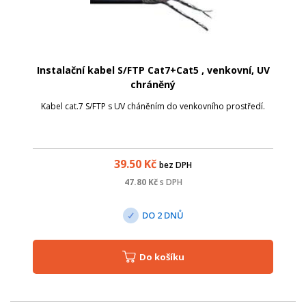
Instalační kabel S/FTP Cat7+Cat5 , venkovní, UV
chráněný
Kabel cat.7 S/FTP s UV cháněním do venkovního prostředí.
39.50
Kč
bez DPH
47.80
Kč
s DPH
DO 2 DNŮ
Do košíku