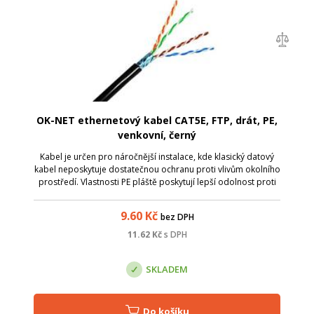
OK-NET ethernetový kabel CAT5E, FTP, drát, PE,
venkovní, černý
Kabel je určen pro náročnější instalace, kde klasický datový
kabel neposkytuje dostatečnou ochranu proti vlivům okolního
prostředí. Vlastnosti PE pláště poskytují lepší odolnost proti
vlivům počasí a kabel má delší životnost v náročnějších
podmínkách. ...
9.60
Kč
bez DPH
11.62
Kč
s DPH
SKLADEM
Do košíku