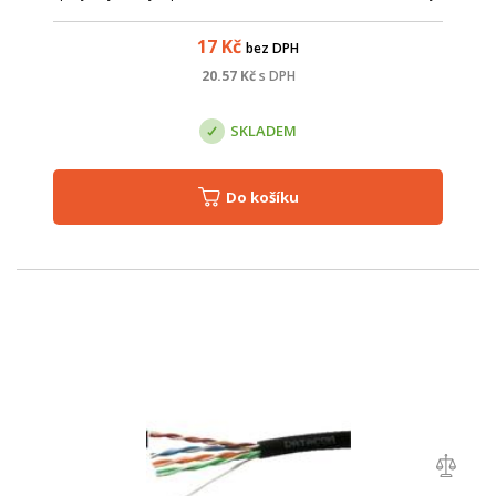
je určený pro náročnější instalace, kde běžný datový kabel s
PVC nebo LSOH p...
17
Kč
bez DPH
20.57
Kč
s DPH
SKLADEM
Do košíku