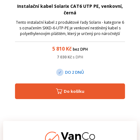
Instalační kabel Solarix CAT6 UTP PE, venkovní,
černá
Tento instalační kabel z produktové řady Solarix - kategorie 6
s označením SXKD-6-UTP-PE je venkovní nestíněný kabel s
polyethylenovým pláštěm, který je určený pro náročnější
instalace, kde běžný datový kabel s PVC nebo LSOH pláštěm
neposkytuje dostate...
5 810
Kč
bez DPH
7 030
Kč
s DPH
DO 2 DNŮ
Do košíku