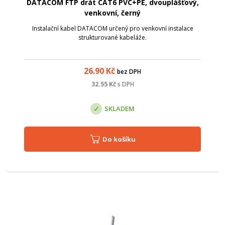
DATACOM FTP drát CAT6 PVC+PE, dvouplášťový,
venkovní, černý
Instalační kabel DATACOM určený pro venkovní instalace
strukturované kabeláže.
26.90
Kč
bez DPH
32.55
Kč
s DPH
SKLADEM
Do košíku