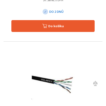
31.58
Kč
s DPH
DO 2 DNŮ
Do košíku