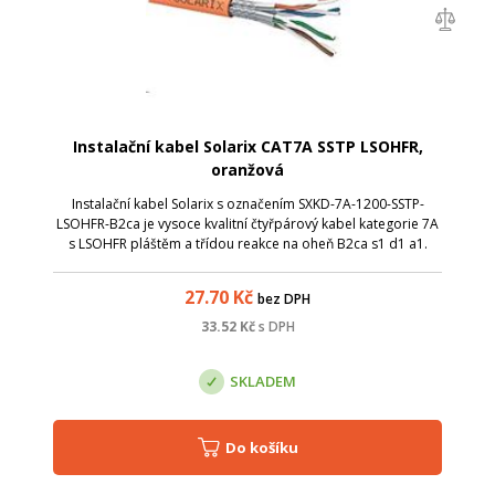
Instalační kabel Solarix CAT7A SSTP LSOHFR,
oranžová
Instalační kabel Solarix s označením SXKD-7A-1200-SSTP-
LSOHFR-B2ca je vysoce kvalitní čtyřpárový kabel kategorie 7A
s LSOHFR pláštěm a třídou reakce na oheň B2ca s1 d1 a1.
Tento kabel splňuje vyhlášku MV ČR č. 23/2008 resp. vyhlášku
č. 268/2011 o techn...
27.70
Kč
bez DPH
33.52
Kč
s DPH
SKLADEM
Do košíku