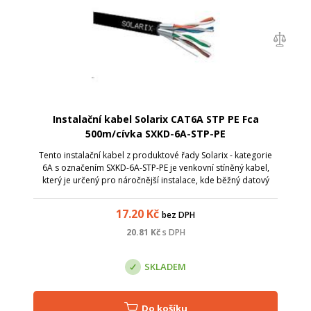
Instalační kabel Solarix CAT6A STP PE Fca
500m/cívka SXKD-6A-STP-PE
Tento instalační kabel z produktové řady Solarix - kategorie
6A s označením SXKD-6A-STP-PE je venkovní stíněný kabel,
který je určený pro náročnější instalace, kde běžný datový
kabel s PVC nebo LSOH pláštěm neposkytuje dostatečnou
ochranu proti vlivům ...
17.20
Kč
bez DPH
20.81
Kč
s DPH
SKLADEM
Do košíku