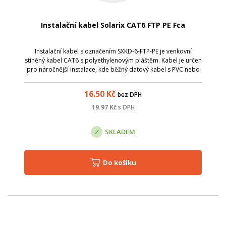
Instalační kabel Solarix CAT6 FTP PE Fca
Instalační kabel s označením SXKD-6-FTP-PE je venkovní
stíněný kabel CAT6 s polyethylenovým pláštěm. Kabel je určen
pro náročnější instalace, kde běžný datový kabel s PVC nebo
LSOH pláštěm neposkytuje dostatečnou ochranu proti vlivům
okolního prostředí...
16.50
Kč
bez DPH
19.97
Kč
s DPH
SKLADEM
Do košíku