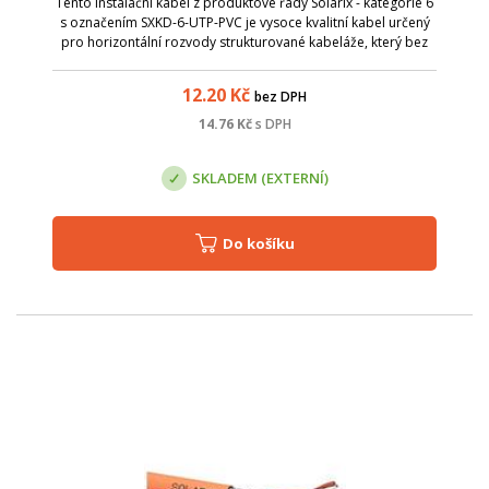
Tento instalační kabel z produktové řady Solarix - kategorie 6
s označením SXKD-6-UTP-PVC je vysoce kvalitní kabel určený
pro horizontální rozvody strukturované kabeláže, který bez
problémů splňuje a rovněž převyšuje požadavky
specifikované v mezinárod...
12.20
Kč
bez DPH
14.76
Kč
s DPH
SKLADEM (EXTERNÍ)
Do košíku