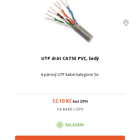
UTP drát CAT5E PVC, šedý
4-párový UTP kabel kategorie 5e.
12.10
Kč
bez DPH
14.64
Kč
s DPH
SKLADEM