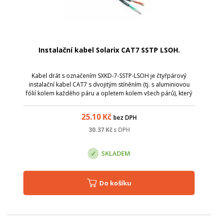
Instalační kabel Solarix CAT7 SSTP LSOH.
Kabel drát s označením SXKD-7-SSTP-LSOH je čtyřpárový
instalační kabel CAT7 s dvojitým stíněním (tj. s aluminiovou
fólií kolem každého páru a opletem kolem všech párů), který
je určen pro velmi náročné použití.
25.10
Kč
bez DPH
30.37
Kč
s DPH
SKLADEM
Do košíku