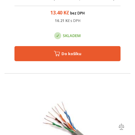
Název; Hodnota; Barva: šedá; Kategorie: cat.5e; Stínění: ano -
FTP; Typ vodiče: d...
13.40
Kč
bez DPH
16.21
Kč
s DPH
SKLADEM
Do košíku