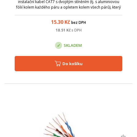
instalační kabel CAT7 s dvojitým stíněním (tj. s aluminiovou
fólií kolem každého páru a opletem kolem všech párů), který
je určen pro velmi náročné použití.
15.30
Kč
bez DPH
18.51
Kč
s DPH
SKLADEM
Do košíku