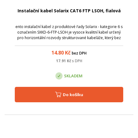
Instalační kabel Solarix CAT6 FTP LSOH, fialová
ento instalační kabel z produktové řady Solarix - kategorie 6 s
označením SXKD-6-FTP-LSOH je vysoce kvalitní kabel určený
pro horizontální rozvody strukturované kabeláže, který bez
problémů splňuje a rovněž převyšuje požadavky
specifikované v mezinárod...
14.80
Kč
bez DPH
17.91
Kč
s DPH
SKLADEM
Do košíku