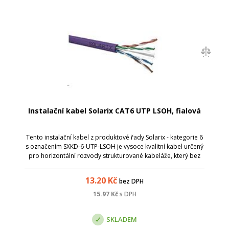
Instalační kabel Solarix CAT6 UTP LSOH, fialová
Tento instalační kabel z produktové řady Solarix - kategorie 6
s označením SXKD-6-UTP-LSOH je vysoce kvalitní kabel určený
pro horizontální rozvody strukturované kabeláže, který bez
problémů splňuje a rovněž převyšuje požadavky
specifikované v mezináro...
13.20
Kč
bez DPH
15.97
Kč
s DPH
SKLADEM