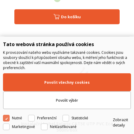
Do košíku
Tato webová stránka používá cookies
K provozování našeho webu využíváme takzvané cookies. Cookies jsou
soubory sloužící k přizpůsobení obsahu webu, k měření jeho funkčnosti a
obecně k zajištění vaší maximální spokojenosti. Dejte nám vědět o svých
preferencích.
Povolit všechny cookies
Povolit výběr
Nutné
Preferenční
Statistické
Zobrazit
Instalační kabel Solarix CAT5E UTP PVC Eca
detaily
Marketingové
Neklasifikované
500m/box