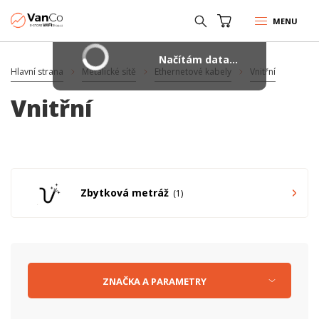
MENU
Načítám data...
Hlavní strana
Metalické sítě
Ethernetové kabely
Vnitřní
Vnitřní
Zbytková metráž
1
ZNAČKA
A
PARAMETRY