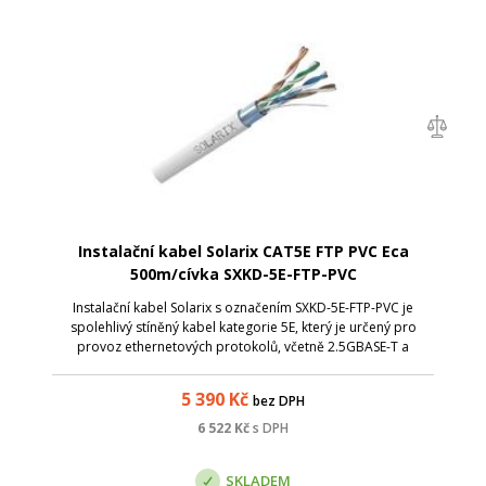
Instalační kabel Solarix CAT5E FTP PVC Eca
500m/cívka SXKD-5E-FTP-PVC
Instalační kabel Solarix s označením SXKD-5E-FTP-PVC je
spolehlivý stíněný kabel kategorie 5E, který je určený pro
provoz ethernetových protokolů, včetně 2.5GBASE-T a
5GBASE-T. Konstrukce kabelu je F/UTP, typ pláště PVC s třídou
reakce na oheň Eca. Vod...
5 390
Kč
bez DPH
6 522
Kč
s DPH
SKLADEM