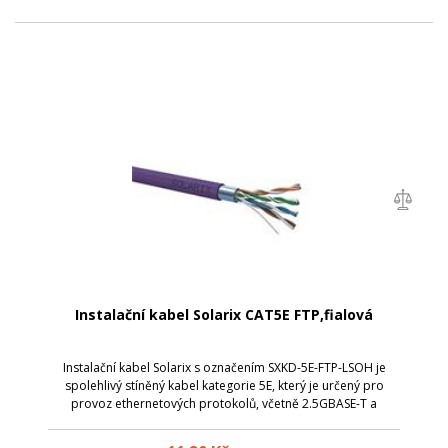
Instalační kabel Solarix CAT5E FTP,fialová
Instalační kabel Solarix s označením SXKD-5E-FTP-LSOH je
spolehlivý stíněný kabel kategorie 5E, který je určený pro
provoz ethernetových protokolů, včetně 2.5GBASE-T a
5GBASE-T*. Konstrukce kabelu je F/UTP, typ pláště LSOH s
třídou reakce na oheň Dca-s...