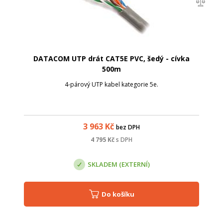
DATACOM UTP drát CAT5E PVC, šedý - cívka
500m
4-párový UTP kabel kategorie 5e.
3 963
Kč
bez DPH
4 795
Kč
s DPH
SKLADEM (EXTERNÍ)
Do košíku