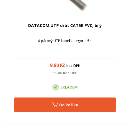
DATACOM UTP drát CAT5E PVC, bílý
4-párový UTP kabel kategorie 5e.
9.80
Kč
bez DPH
11.86
Kč
s DPH
SKLADEM
Do košíku