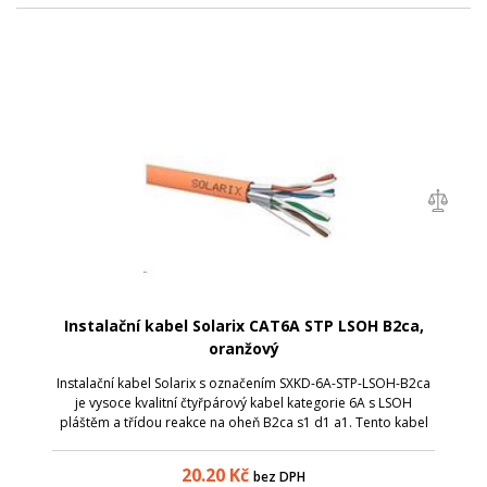
Instalační kabel Solarix CAT6A STP LSOH B2ca,
oranžový
Instalační kabel Solarix s označením SXKD-6A-STP-LSOH-B2ca
je vysoce kvalitní čtyřpárový kabel kategorie 6A s LSOH
pláštěm a třídou reakce na oheň B2ca s1 d1 a1. Tento kabel
splňuje vyhlášku MV ČR č. 23/2008 resp. vyhlášku č. 268/2011
o technických...
20.20
Kč
bez DPH