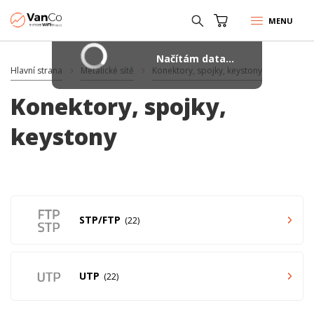
MENU
Načítám data...
Hlavní strana
Metalické sítě
Konektory, spojky, keystony
Konektory, spojky,
keystony
STP/FTP
22
UTP
22