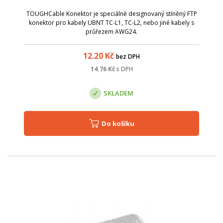
TOUGHCable Konektor je speciálně designovaný stíněný FTP
konektor pro kabely UBNT TC-L1, TC-L2, nebo jiné kabely s
průřezem AWG24.
12.20
Kč
bez DPH
14.76
Kč
s DPH
SKLADEM
Do košíku