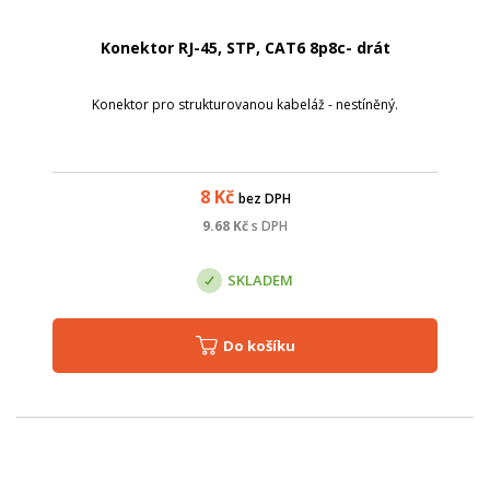
Konektor RJ-45, STP, CAT6 8p8c- drát
Konektor pro strukturovanou kabeláž - nestíněný.
8
Kč
bez DPH
9.68
Kč
s DPH
SKLADEM
Do košíku