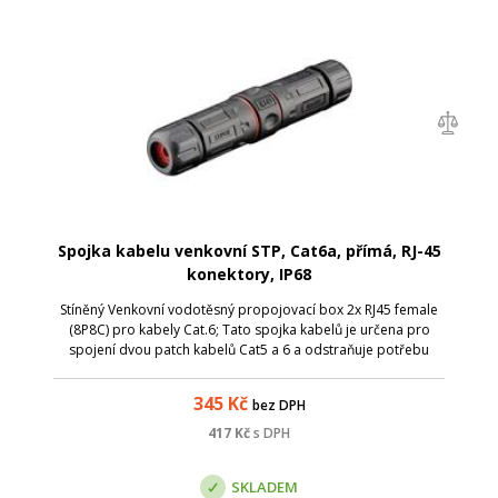
Spojka kabelu venkovní STP, Cat6a, přímá, RJ-45
konektory, IP68
Stíněný Venkovní vodotěsný propojovací box 2x RJ45 female
(8P8C) pro kabely Cat.6; Tato spojka kabelů je určena pro
spojení dvou patch kabelů Cat5 a 6 a odstraňuje potřebu
objemných spojovacích krabic. Je to neuvěřitelně snadné
řešení - nepotřebuje žád...
345
Kč
bez DPH
417
Kč
s DPH
SKLADEM