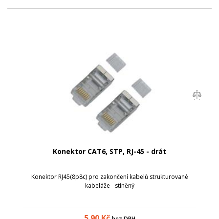
Konektor CAT6, STP, RJ-45 - drát
Konektor RJ45(8p8c) pro zakončení kabelů strukturované
kabeláže - stíněný
5.90
Kč
bez DPH