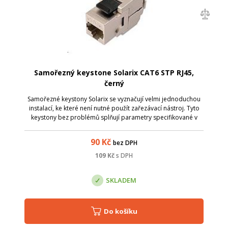
Samořezný keystone Solarix CAT6 STP RJ45,
černý
Samořezné keystony Solarix se vyznačují velmi jednoduchou
instalací, ke které není nutné použít zařezávací nástroj. Tyto
keystony bez problémů splňují parametry specifikované v
mezinárodních standardech strukturované kabeláže ANSI/TIA
568, ISO/IEC 1180...
90
Kč
bez DPH
109
Kč
s DPH
SKLADEM
Do košíku