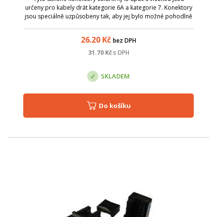
určeny pro kabely drát kategorie 6A a kategorie 7. Konektory
jsou speciálně uzpůsobeny tak, aby jej bylo možné pohodlně
nakrimpovat na kabely se silnějšími vodiči (až do průměru
0,57 mm) a silnějš...
26.20
Kč
bez DPH
31.70
Kč
s DPH
SKLADEM
Do košíku