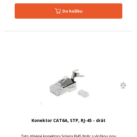
Do košíku
Konektor CAT6A, STP, RJ-45 - drát
Tyto stíněné konektory Solarix RJ45 8p8c s vložkou jsou