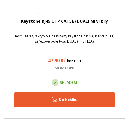
Keystone RJ45 UTP CAT5E (DUAL) MINI bílý
horní zářez; s krytkou; nestíněný keystone cat.5e; barva bíláá;
zářezové pole typu DUAL (110 i LSA);
47.90
Kč
bez DPH
58
Kč
s DPH
SKLADEM
Do košíku