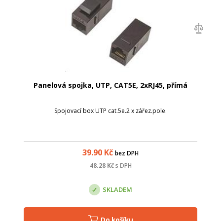
Panelová spojka, UTP, CAT5E, 2xRJ45, přímá
Spojovací box UTP cat.5e.2 x zářez.pole.
39.90
Kč
bez DPH
48.28
Kč
s DPH
SKLADEM
Do košíku