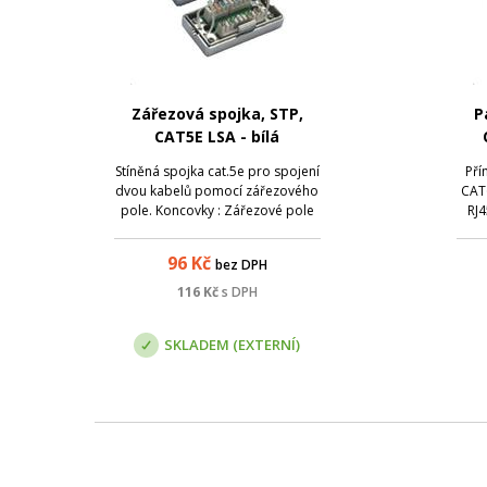
Zářezová spojka, STP,
P
CAT5E LSA - bílá
Stíněná spojka cat.5e pro spojení
Pří
dvou kabelů pomocí zářezového
CAT
pole. Koncovky : Zářezové pole
RJ
LSA - Zářezové pole LSA
pr
pane
96
Kč
bez DPH
Konc
116
Kč
s DPH
SKLADEM (EXTERNÍ)