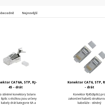
Abecedně
Nejnovější
ektor CAT6A, STP, RJ-
Konektor CAT6, STP, R
45 - drát
- drát
o stíněné konektory Solarix
Konektor RJ45(8p8c) pr
5 8p8c s vložkou jsou určeny
zakončení kabelů strukturo
 kabely drát kategorie 6A a
kabeláže - stíněný