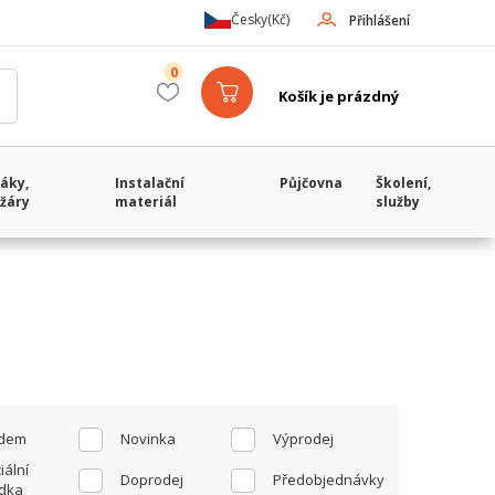
Česky
(Kč)
Přihlášení
0
Košík je prázdný
áky,
Instalační
Půjčovna
Školení,
žáry
materiál
služby
adem
Novinka
Výprodej
iální
Doprodej
Předobjednávky
dka