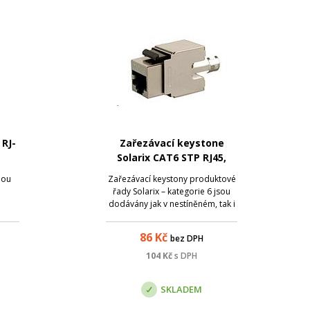
 RJ-
Zařezávací keystone
Solarix CAT6 STP RJ45,
černý
nou
Zařezávací keystony produktové
řady Solarix – kategorie 6 jsou
dodávány jak v nestíněném, tak i
ve stíněném provedení.
Standardní barva u nestíněného
86
Kč
bez DPH
keystonu je černá; v případě
stíněného keystonu je tělo
104
Kč
s DPH
modulu oplechováno stříbrnou
kovovou částí. Ob...
SKLADEM