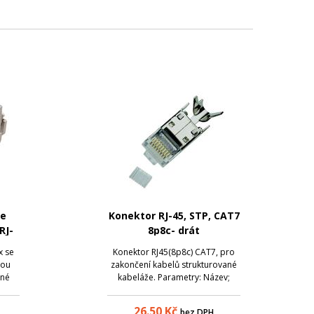
ne
Konektor RJ-45, STP, CAT7
RJ-
8p8c- drát
x se
Konektor RJ45(8p8c) CAT7, pro
hou
zakončení kabelů strukturované
tné
kabeláže. Parametry: Název;
Tyto
Hodnota; Provedení: drát;
ry
Kategorie: cat.7; Stínění: ano;
26.50
Kč
bez DPH