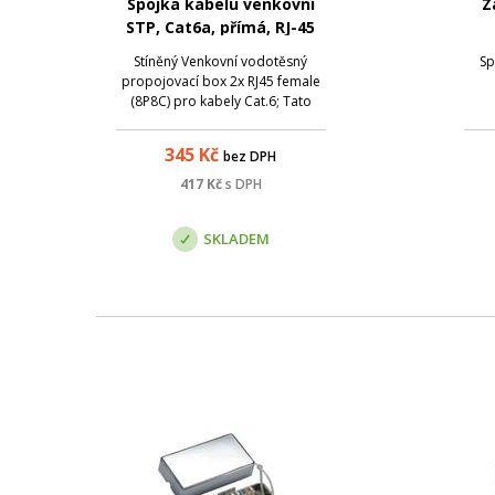
Spojka kabelu venkovní
Z
STP, Cat6a, přímá, RJ-45
konektory, IP68
Stíněný Venkovní vodotěsný
Sp
propojovací box 2x RJ45 female
(8P8C) pro kabely Cat.6; Tato
spojka kabelů je určena pro
spojení dvou patch kabelů Cat5 a
345
Kč
bez DPH
6 a odstraňuje potřebu
objemných spojovacích krabic. Je
417
Kč
s DPH
to neuvěřitelně snadné řešení -
nepotřebuje žád...
SKLADEM