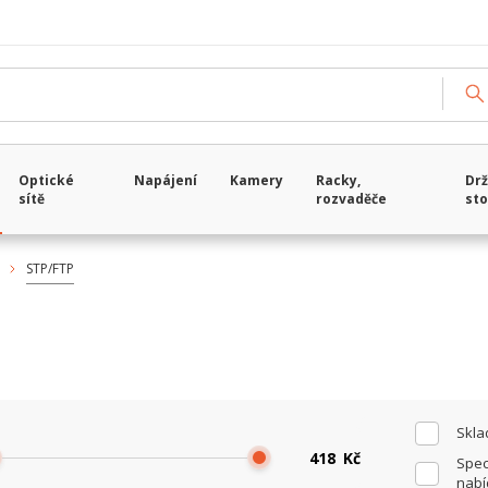
Načítám data...
Optické
Napájení
Kamery
Racky,
Drž
sítě
rozvaděče
sto
STP/FTP
Skl
Kč
Spec
nabí