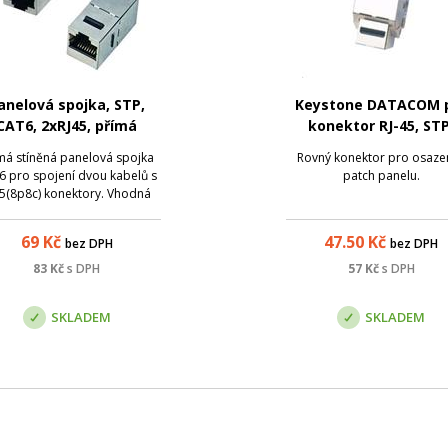
anelová spojka, STP,
Keystone DATACOM 
CAT6, 2xRJ45, přímá
konektor RJ-45, STP
Cat.5e, (dual) mini si
má stíněná panelová spojka
Rovný konektor pro osazen
6 pro spojení dvou kabelů s
patch panelu.
45(8p8c) konektory. Vhodná
o umístění do neosazeného
lu nebo neosazené zásuvky.
69
Kč
47.50
Kč
bez DPH
bez DPH
ovky: Female 8p8c - Female
8p8c;
83
Kč
s DPH
57
Kč
s DPH
SKLADEM
SKLADEM