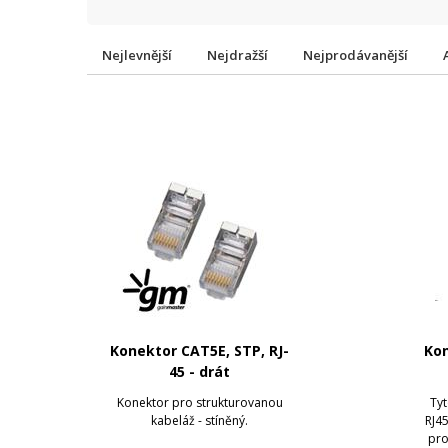
Nejlevnější
Nejdražší
Nejprodávanější
Konektor CAT5E, STP, RJ-
Kon
45 - drát
Konektor pro strukturovanou
Tyt
kabeláž - stíněný.
RJ4
pro