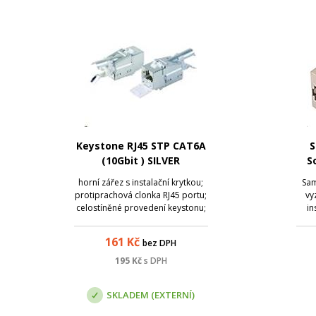
Keystone RJ45 STP CAT6A
S
(10Gbit ) SILVER
S
RJ4
horní zářez s instalační krytkou;
Sam
protiprachová clonka RJ45 portu;
vy
celostíněné provedení keystonu;
in
kategorie CAT 6A FTP/Class Ea
pou
(10G/500MHz)
key
161
Kč
bez DPH
p
me
195
Kč
s DPH
stru
SKLADEM (EXTERNÍ)