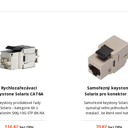
Rychlozařezávací
Samořezný keysto
ystone Solarix CAT6A
Solarix pro konektor 
, černý, SXKJ-10G-STP-
45, STP, Cat.5e
eystony produktové řady
Samořezné keystony Solari
BK-NA
Solarix – kategorie 6A s
vyznačují velmi jednoduc
ačením SXKJ-10G-STP-BK-NA
instalací , ke které není nu
 keystony, u kterých je důraz
použít zařezávací nástroj. 
den především na rychlost a
keystony splňují paramet
116
Kč
70
Kč
bez DPH
bez DPH