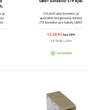
ne
UBNT konektor STP RJ45
5,
x se
TOUGHCable Konektor je
hou
speciálně designovaný stíněný
tné
FTP konektor pro kabely UBNT
Tyto
TC-L1, TC-L2, nebo jiné kabely s
ňují
průřezem AWG24.
12.20
Kč
bez DPH
 v
ech
14.76
Kč
s DPH
I/TIA
SKLADEM