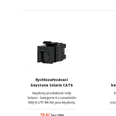
Rychlozařezávací
keystone Solarix CAT6
ke
STP RJ45, černý
STP
Keystony produktové řady
K
Solarix – kategorie 6 s označením
SXKJ-6-UTP-BK-NA jsou keystony,
ozn
u kterých je důraz kladen
jsou
především na rychlost a
kla
78
Kč
bez DPH