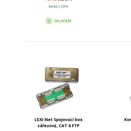
jednoduchost zařezání. Tyto
je
keystony lze zařezat speciálními
keys
94
Kč
s DPH
kleštěmi, které významně zkracují
kleš
čas instalace. K...
SKLADEM
LEXI-Net Spojovací box
Ko
zářezový, CAT 6 FTP