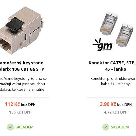
amořezný keystone
Konektor CAT5E, STP,
olarix 10G Cat 6a STP
45 - lanko
5, černý, SXKJ-10G-STP-
ořezné keystony Solarix se
Konektor pro strukturova
BK-SA
značují velmi jednoduchou
kabeláž - stíněný.
stalací, ke které není nutné
žít zařezávací nástroj. Tyto
stony bez problémů splňují
112
Kč
3.90
Kč
bez DPH
bez DPH
arametry specifikované v
zinárodních standardech
136
Kč
s DPH
4.72
Kč
s DPH
kturované kabeláže ANSI/TIA
568, ISO/IEC 1180...
SKLADEM
SKLADEM