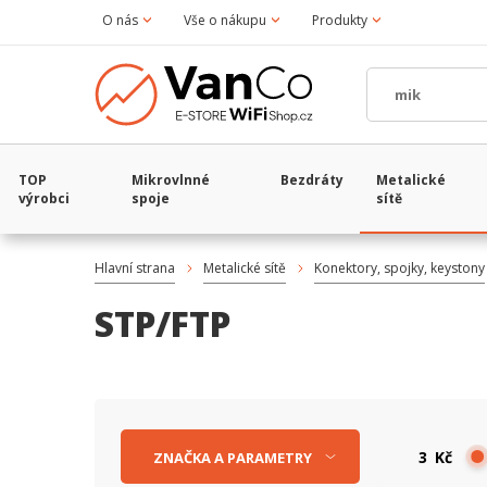
O nás
Vše o nákupu
Produkty
TOP
Mikrovlnné
Bezdráty
Metalické
výrobci
spoje
sítě
Hlavní strana
Metalické sítě
Konektory, spojky, keystony
STP/FTP
Kč
ZNAČKA
A
PARAMETRY