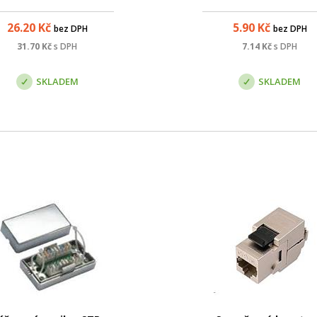
ategorie 7. Konektory jsou
ciálně uzpůsobeny tak, aby
26.20
Kč
5.90
Kč
bez DPH
bez DPH
jej bylo možné pohodlně
nakrimpovat na kabely se
31.70
Kč
s DPH
7.14
Kč
s DPH
ějšími vodiči (až do průměru
0,57 mm) a silnějš...
SKLADEM
SKLADEM