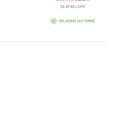
ních
né
32.07
Kč
s DPH
/IEC
SKLADEM (EXTERNÍ)