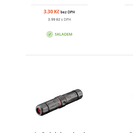
k
spe
3.30
Kč
bez DPH
3.99
Kč
s DPH
siln
SKLADEM