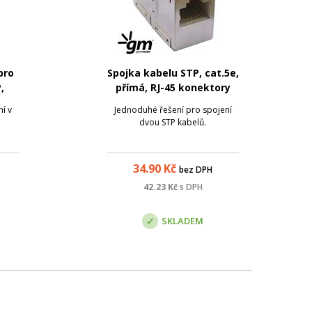
pro
Spojka kabelu STP, cat.5e,
,
přímá, RJ-45 konektory
lver
í v
Jednoduhé řešení pro spojení
dvou STP kabelů.
34.90
Kč
bez DPH
42.23
Kč
s DPH
SKLADEM