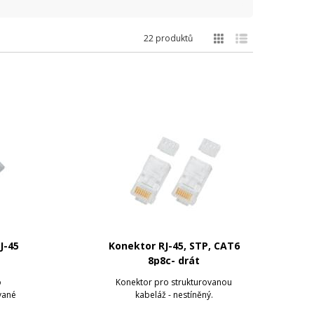
22 produktů
J-45
Konektor RJ-45, STP, CAT6
8p8c- drát
o
Konektor pro strukturovanou
vané
kabeláž - nestíněný.