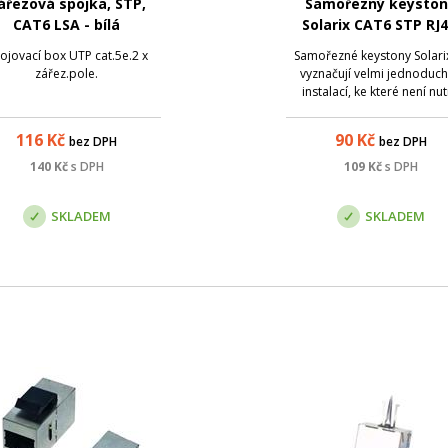
ářezová spojka, STP,
Samořezný keysto
CAT6 LSA - bílá
Solarix CAT6 STP RJ4
černý
ojovací box UTP cat.5e.2 x
Samořezné keystony Solari
zářez.pole.
vyznačují velmi jednoduc
instalací, ke které není nu
použít zařezávací nástroj. 
keystony bez problémů spl
116
Kč
90
Kč
bez DPH
bez DPH
parametry specifikované
mezinárodních standard
140
Kč
s DPH
109
Kč
s DPH
strukturované kabeláže ANS
568, ISO/IEC 1180...
SKLADEM
SKLADEM