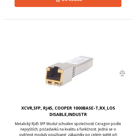
XCVR,SFP, RJ45, COOPER 1000BASE-T,RX_LOS
DISABLE,INDUSTR
Metalický RJ45 SFP Modul schválen společností Ceragon podle
nejvyšších; požadavků na kvalitu a funkčnost. Jedná se o
ověřené moduly používané; zákazníky po celém světě při