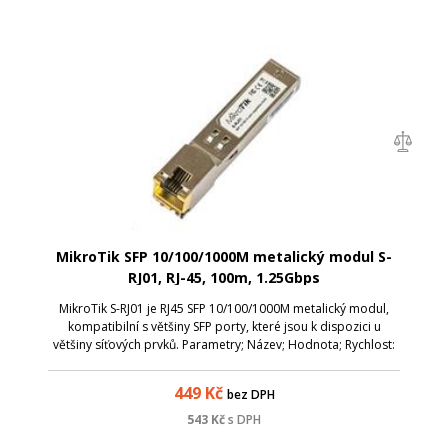
MikroTik SFP 10/100/1000M metalický modul S-
RJ01, RJ-45, 100m, 1.25Gbps
MikroTik S-RJ01 je RJ45 SFP 10/100/1000M metalický modul,
kompatibilní s většiny SFP porty, které jsou k dispozici u
většiny síťových prvků. Parametry; Název; Hodnota; Rychlost:
1Gbps; Výstup: Metalický; Typ Modulo: SFP; Rychlost: 10 / 100 /
1000M; Kon...
449
Kč
bez DPH
543
Kč
s DPH