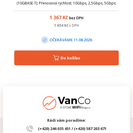
(10GBASE-T); Přenosová rychlost; 10Gbps, 2,5Gbps, 5Gbps;
Typ přenosu; Metalický (RJ-45); DMI diagnostika; ne; Pro
vlákno/ kabel; metal...
1 367
Kč
bez DPH
1 654
Kč
s DPH
OČEKÁVÁME 11.08.2026
Do košíku
Rádi vám poradíme:
(+420) 246 035 451 / (+420) 587 203 671