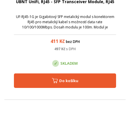
UBNT UniFi, RJ45 - SFP Transceiver Module, RJ45
UF-RJ45-1G je Gigabitový SFP metalický modul s konektorem
RJ45 pro metalický kabel s možností data rate
10/100/1000Mbps. Dosah modulu je 100m. Modul je
primárně určen pro UniFi switche. Název; Hodnota; Formát;
SFP; Kompatibilita; UBNT; Typ konektoru; R...
411
Kč
bez DPH
497
Kč
s DPH
SKLADEM
Do košíku