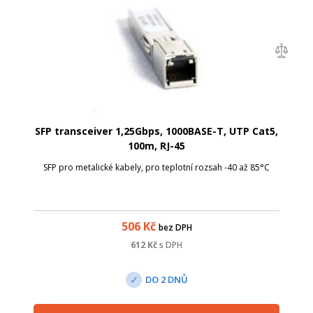
SFP transceiver 1,25Gbps, 1000BASE-T, UTP Cat5,
100m, RJ-45
SFP pro metalické kabely, pro teplotní rozsah -40 až 85°C
506
Kč
bez DPH
612
Kč
s DPH
DO 2 DNŮ