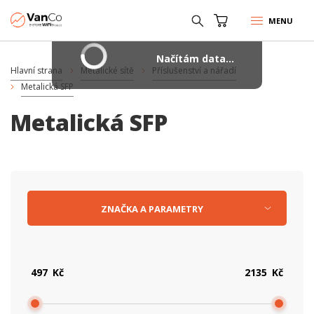
MENU
Načítám data...
Hlavní strana
Metalické sítě
Příslušenství a nářadí
Metalická SFP
Metalická SFP
ZNAČKA
A
PARAMETRY
Kč
Kč