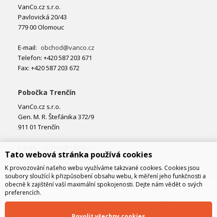
VanCo.cz s.r.o.
Pavlovická 20/43
779 00 Olomouc
E-mail:
obchod@vanco.cz
Telefon: +420 587 203 671
Fax: +420 587 203 672
Pobočka Trenčín
VanCo.cz s.r.o.
Gen. M. R. Štefánika 372/9
911 01 Trenčín
E-mail:
obchod@vanco.cz
Tato webová stránka používá cookies
Telefon: +421 32 877 74 02
K provozování našeho webu využíváme takzvané cookies. Cookies jsou
soubory sloužící k přizpůsobení obsahu webu, k měření jeho funkčnosti a
obecně k zajištění vaší maximální spokojenosti. Dejte nám vědět o svých
preferencích.
Povolit všechny cookies