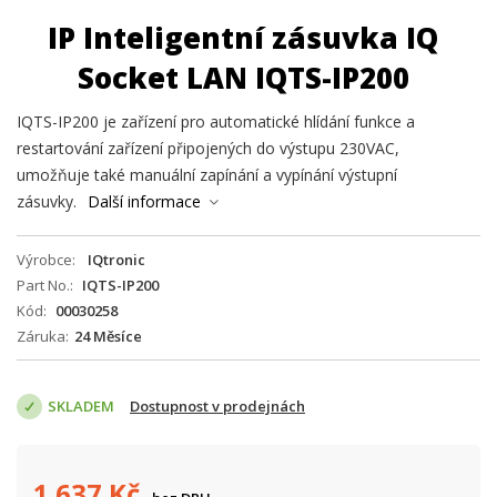
IP Inteligentní zásuvka IQ
Socket LAN IQTS-IP200
IQTS-IP200 je zařízení pro automatické hlídání funkce a
restartování zařízení připojených do výstupu 230VAC,
umožňuje také manuální zapínání a vypínání výstupní
zásuvky.
Další informace
Výrobce
IQtronic
Part No.
IQTS-IP200
Kód
00030258
Záruka
24 Měsíce
SKLADEM
Dostupnost v prodejnách
1 637
Kč