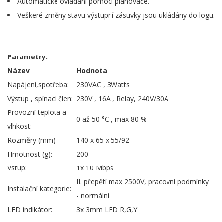
Automatické ovládání pomocí plánovače.
Veškeré změny stavu výstupní zásuvky jsou ukládány do logu.
Parametry:
Název
Hodnota
Napájení,spotřeba:
230VAC , 3Watts
Výstup , spínací člen:
230V , 16A , Relay, 240V/30A
Provozní teplota a
0 až 50 °C , max 80 %
vlhkost:
Rozměry (mm):
140 x 65 x 55/92
Hmotnost (g):
200
Vstup:
1x 10 Mbps
II. přepětí max 2500V, pracovní podmínky
Instalační kategorie:
- normální
LED indikátor:
3x 3mm LED R,G,Y