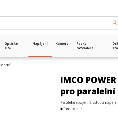
Optické
Napájení
Kamery
Racky,
Drž
sítě
rozvaděče
sto
ušenství
IMCO POWER 
pro paralelní
Paralelní spojení 2 vstupů napáje
informace