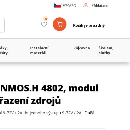
Česky
(Kč)
Přihlášení
0
Košík je prázdný
áky,
Instalační
Půjčovna
Školení,
žáry
materiál
služby
NMOS.H 4802, modul
 řazení zdrojů
ní 9-72V / 2A do jednoho výstupu 9-72V / 2A
Další