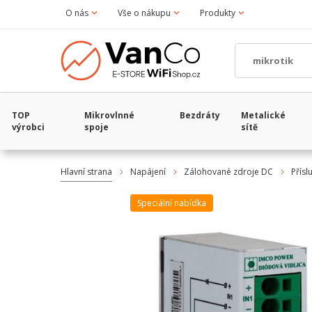
O nás
Vše o nákupu
Produkty
TOP
Mikrovlnné
Bezdráty
Metalické
výrobci
spoje
sítě
Hlavní strana
Napájení
Zálohované zdroje DC
Přísl
Speciální nabídka