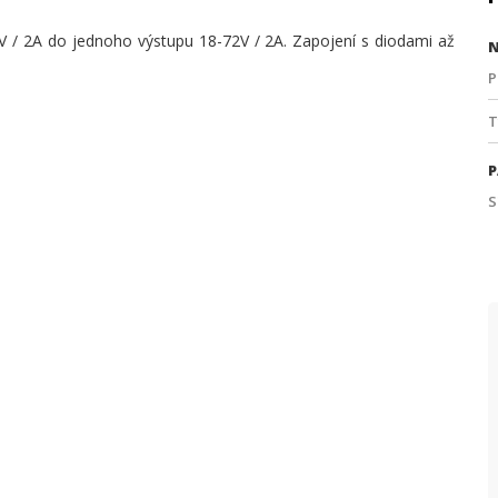
2V / 2A do jednoho výstupu 18-72V / 2A. Zapojení s diodami až
N
P
T
P
S