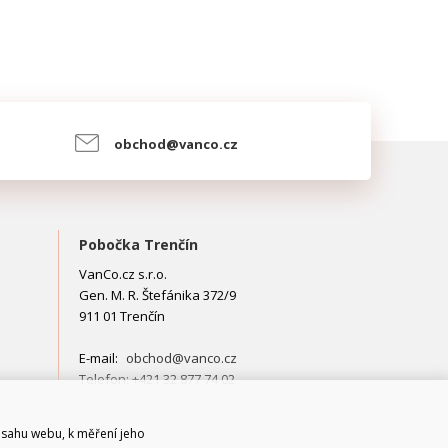
obchod@vanco.cz
Pobočka Trenčín
VanCo.cz s.r.o.
Gen. M. R. Štefánika 372/9
911 01 Trenčín
E-mail:
obchod@vanco.cz
Telefon: +421 32 877 74 02
bsahu webu, k měření jeho