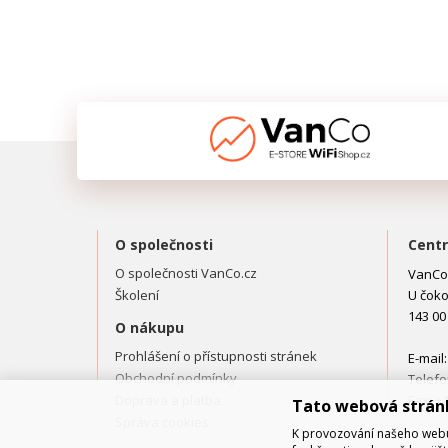
O společnosti
Centr
O společnosti VanCo.cz
VanCo.
Školení
U čoko
143 00
O nákupu
Prohlášení o přístupnosti stránek
E-mail
Obchodní podmínky
Telefo
Doprava a platba
Fax: +
Tato webová strán
Správa cookies
K provozování našeho webu 