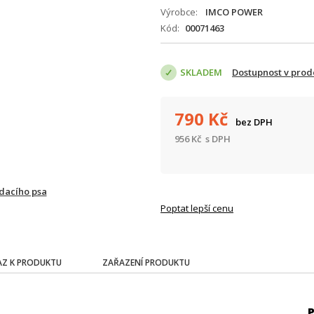
Výrobce
IMCO POWER
Kód
00071463
SKLADEM
Dostupnost v prod
790
Kč
bez DPH
956
Kč
s DPH
ídacího psa
Poptat lepší cenu
Z K PRODUKTU
ZAŘAZENÍ PRODUKTU