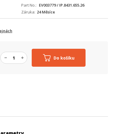
Part No.
EV003779 / IP.8431.655.26
Záruka
24 Měsíce
ejnách
Do košíku
Parametry