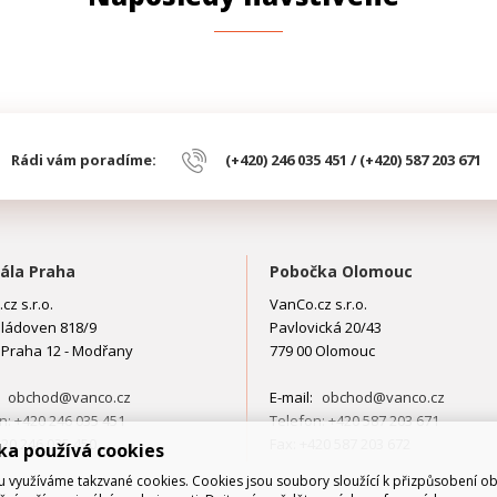
Rádi vám poradíme:
(+420) 246 035 451 / (+420) 587 203 671
ála Praha
Pobočka Olomouc
cz s.r.o.
VanCo.cz s.r.o.
ládoven 818/9
Pavlovická 20/43
 Praha 12 - Modřany
779 00 Olomouc
:
obchod@vanco.cz
E-mail:
obchod@vanco.cz
n: +420 246 035 451
Telefon: +420 587 203 671
420 246 035 450
Fax: +420 587 203 672
ka používá cookies
využíváme takzvané cookies. Cookies jsou soubory sloužící k přizpůsobení o