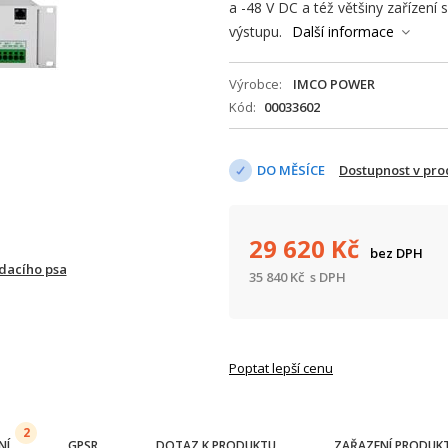
a -48 V DC a též většiny zařízen
výstupu.
Další informace
Výrobce
IMCO POWER
Kód
00033602
DO MĚSÍCE
Dostupnost v pr
29 620
Kč
bez DPH
ídacího psa
35 840
Kč
s DPH
Poptat lepší cenu
2
NÍ
GPSR
DOTAZ K PRODUKTU
ZAŘAZENÍ PRODUK