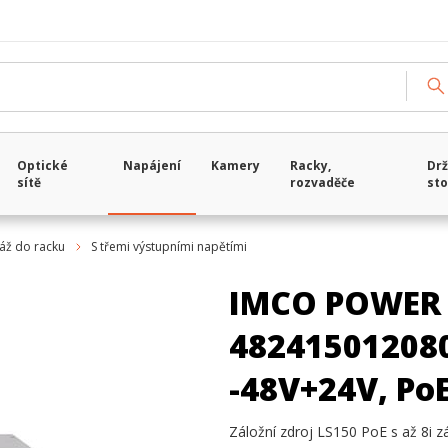
Optické
Napájení
Kamery
Racky,
Drž
sítě
rozvaděče
sto
áž do racku
S třemi výstupními napětími
IMCO POWER 
482415012080
-48V+24V, Po
Záložní zdroj LS150 PoE s až 8i 