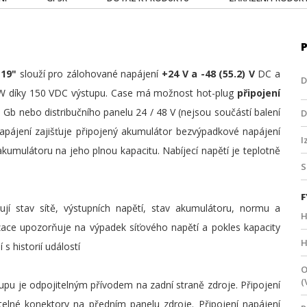
 19"
slouží pro zálohované napájení
+24 V a -48 (55.2) V
DC a
D
W díky 150 VDC výstupu. Case má možnost hot-plug
připojení
Gb nebo distribučního panelu 24 / 48 V (nejsou součástí balení
D
napájení zajišťuje připojený akumulátor bezvýpadkové napájení
I
 akumulátoru na jeho plnou kapacitu. Nabíjecí napětí je teplotně
F
zují stav sítě, výstupních napětí, stav akumulátoru, normu a
H
izace upozorňuje na výpadek síťového napětí a pokles kapacity
H
 historií událostí
O
(
stupu je odpojitelným přívodem na zadní straně zdroje. Připojení
atelné konektory na předním panelu zdroje. Připojení napájení