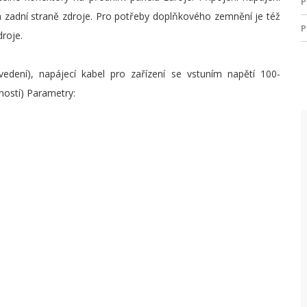
P
a zadní straně zdroje. Pro potřeby doplňkového zemnění je též
P
roje.
Š
vedení), napájecí kabel pro zařízení se vstuním napětí 100-
Ú
ností) Parametry:
V
N
P
T
P
S
(
P
P