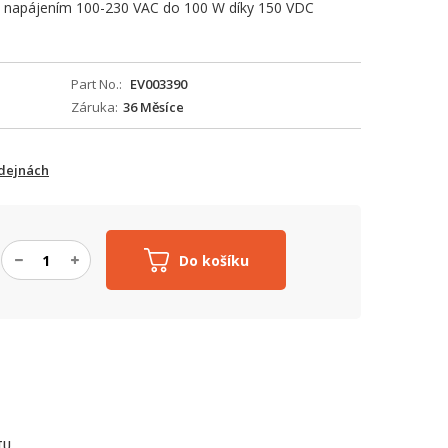
í s napájením 100-230 VAC do 100 W díky 150 VDC
Part No.
EV003390
Záruka
36 Měsíce
odejnách
Do košíku
TU