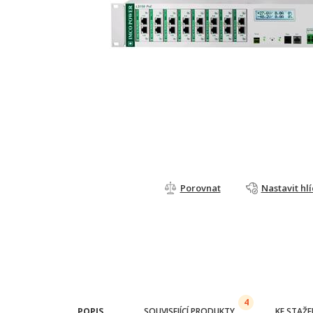
Porovnat
Nastavit hl
4
POPIS
SOUVISEJÍCÍ PRODUKTY
KE STAŽE