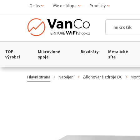
O nás
Vše o nákupu
Produkty
TOP
Mikrovlnné
Bezdráty
Metalické
výrobci
spoje
sítě
Hlavní strana
Napájení
Zálohované zdroje DC
Mont