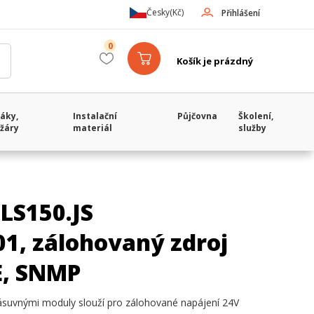
Česky
(Kč)
Přihlášení
0
Košík je prázdný
áky,
Instalační
Půjčovna
Školení,
žáry
materiál
služby
LS150.JS
1, zálohovaný zdroj
E, SNMP
zásuvnými moduly slouží pro zálohované napájení 24V