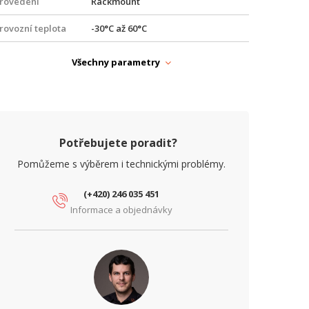
rovedení
Rackmount
rovozní teplota
-30°C až 60°C
ířka (mm)
436
Všechny parametry
činnost (%)
93
ýška (mm)
88
APÁJENÍ
Potřebujete poradit?
oE
Ano
Pomůžeme s výběrem i technickými problémy.
yp zdroje
Zálohovaný
(+420) 246 035 451
Informace a objednávky
ARAMETRY ETHERNET
íťové rozhraní
10/100/1000
Mbps)
ARAMETRY NAPÁJENÍ
říkon (W)
700