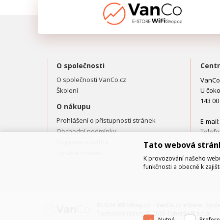
O společnosti
Centr
O společnosti VanCo.cz
VanCo.
Školení
U čoko
143 00
O nákupu
Prohlášení o přístupnosti stránek
E-mail
Obchodní podmínky
Telefo
Doprava a platba
Fax: +
Tato webová strán
Správa cookies
K provozování našeho webu 
funkčnosti a obecně k zajiš
©2026
WiFiShop.cz - VanCo.cz eStore
, Spol
Technické řešení © 2026
CyberSoft s.r.o.
Nutné
Prefere