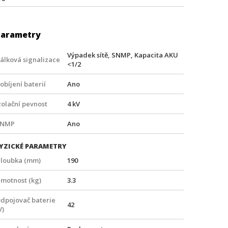
Parametry
Výpadek sítě, SNMP, Kapacita AKU
álková signalizace
<1/2
obíjení baterií
Ano
zolační pevnost
4 kV
SNMP
Ano
YZICKÉ PARAMETRY
loubka (mm)
190
motnost (kg)
3.3
dpojovač baterie
42
V)