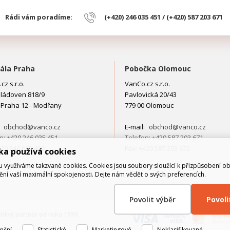
Rádi vám poradíme:
(+420) 246 035 451 / (+420) 587 203 671
ála Praha
Pobočka Olomouc
cz s.r.o.
VanCo.cz s.r.o.
ládoven 818/9
Pavlovická 20/43
 Praha 12 - Modřany
779 00 Olomouc
:
obchod@vanco.cz
E-mail:
obchod@vanco.cz
n: +420 246 035 451
Telefon: +420 587 203 671
420 246 035 450
Fax: +420 587 203 672
ka používá cookies
využíváme takzvané cookies. Cookies jsou soubory sloužící k přizpůsobení o
tění vaší maximální spokojenosti. Dejte nám vědět o svých preferencích.
Povolit výběr
Povol
ehlivý partner od roku 1999.
nční
Statistické
Marketingové
Neklasifikované