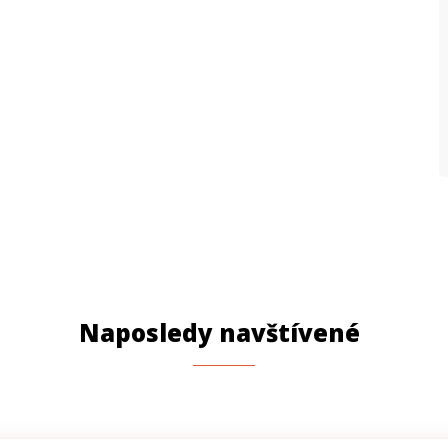
V
V
V
P
P
P
M
U
l
Naposledy navštívené