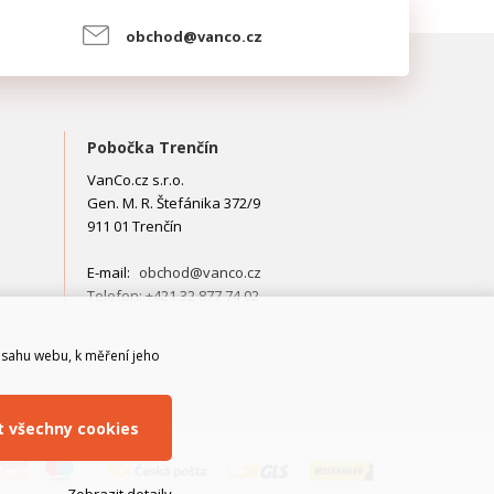
obchod@vanco.cz
Pobočka Trenčín
VanCo.cz s.r.o.
Gen. M. R. Štefánika 372/9
911 01 Trenčín
E-mail:
obchod@vanco.cz
Telefon: +421 32 877 74 02
bsahu webu, k měření jeho
it všechny cookies
Zobrazit detaily