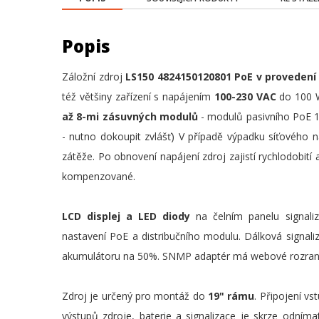
Popis
Záložní zdroj
LS150 4824150120801 PoE v provedení
též většiny zařízení s napájením
100-230 VAC
do 100 
až 8-mi zásuvných modulů
- modulů pasivního PoE 1 
- nutno dokoupit zvlášť) V případě výpadku síťového 
zátěže. Po obnovení napájení zdroj zajistí rychlodobití
kompenzované.
LCD displej a LED diody
na čelním panelu signali
nastavení PoE a distribučního modulu. Dálková signal
akumulátoru na 50%. SNMP adaptér má webové rozraní s
Zdroj je určený pro montáž do
19" rámu
. Připojení v
výstupů zdroje, baterie a signalizace je skrze odním