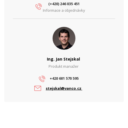
PoE
Ne
(+420) 246 035 451
Informace a objednávky
Typ zdroje
Zálohovaný
PARAMETRY ETHERNET
Síťové rozhraní (Mbps)
10/100/1000
PARAMETRY NAPÁJENÍ
Příkon (W)
350
Ing. Jan Stejskal
Vstupní napětí (V)
230
Produkt manažer
Výstupní napětí (V)
27.6
+420 601 570 595
Výstupní proud (A)
12.5
stejskal@vanco.cz
PROVEDENÍ
Krytí IP
IP20
Montáž do racku
Ano