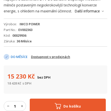
měniče postaveným nejpokrokovější technologií konverze
energie, s ohledem na maximální účinnost.
Další informace
Výrobce
IMCO POWER
Part No.
EV002363
Kód
00029936
Záruka
36 Měsíce
DO MĚSÍCE
Dostupnost v prodejnách
15 230
Kč
bez DPH
18 428
Kč
s DPH
Do košíku