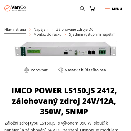
MENU
Hlavní strana
Napájení
Zálohované zdroje DC
Montáž do racku
S jedním výstupním napětím
Porovnat
Nastavit hlídacího psa
IMCO POWER LS150.JS 2412,
zálohovaný zdroj 24V/12A,
350W, SNMP
Záložní zdroj typu LS150.JS, s výkonem 350 W, slouží k
napájení a zálohování 24 V DC zařízení. Disponuje modulem