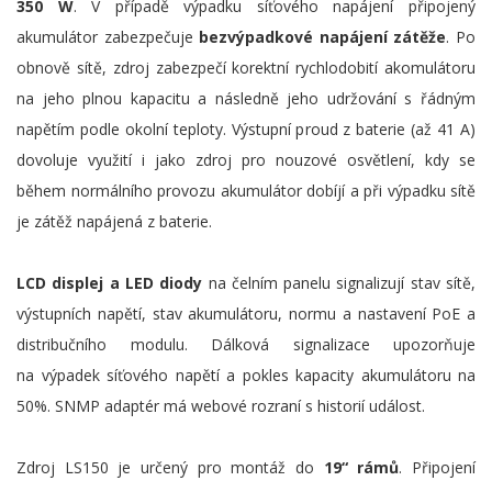
350 W
. V případě výpadku síťového napájení připojený
akumulátor zabezpečuje
bezvýpadkové napájení zátěže
. Po
obnově sítě, zdroj zabezpečí korektní rychlodobití akomulátoru
na jeho plnou kapacitu a následně jeho udržování s řádným
napětím podle okolní teploty. Výstupní proud z baterie (až 41 A)
dovoluje využití i jako zdroj pro nouzové osvětlení, kdy se
během normálního provozu akumulátor dobíjí a při výpadku sítě
je zátěž napájená z baterie.
LCD displej a LED diody
na čelním panelu signalizují stav sítě,
výstupních napětí, stav akumulátoru, normu a nastavení PoE a
distribučního modulu. Dálková signalizace upozorňuje
na výpadek síťového napětí a pokles kapacity akumulátoru na
50%. SNMP adaptér má webové rozraní s historií událost.
Zdroj LS150 je určený pro montáž do
19“ rámů
. Připojení