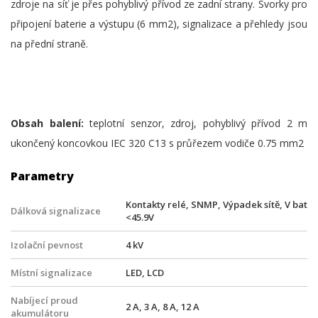
zdroje na síť je přes pohyblivý přívod ze zadní strany. Svorky pro
připojení baterie a výstupu (6 mm2), signalizace a přehledy jsou
na přední straně.
Obsah balení:
teplotní senzor, zdroj, pohyblivý přívod 2 m
ukončený koncovkou IEC 320 C13 s průřezem vodiče 0.75 mm2
Parametry
Kontakty relé, SNMP, Výpadek sítě, V bat
Dálková signalizace
<45.9V
Izolační pevnost
4 kV
Místní signalizace
LED, LCD
Nabíjecí proud
2 A, 3 A, 8 A, 12 A
akumulátoru