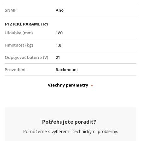
SNMP
Ano
FYZICKÉ PARAMETRY
Hloubka (mm)
180
Hmotnost (kg)
1.8
Odpojovač baterie (V)
21
Provedení
Rackmount
Provozní teplota
-30° až +60°C
Všechny parametry
Šířka (mm)
436
Účinnost (%)
93
Výška (mm)
44.5
Potřebujete poradit?
Pomůžeme s výběrem i technickými problémy.
NAPÁJENÍ