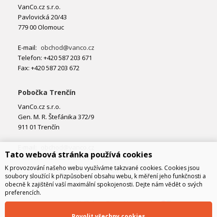
VanCo.cz s.r.o.
Pavlovická 20/43
779 00 Olomouc
E-mail:
obchod@vanco.cz
Telefon: +420 587 203 671
Fax: +420 587 203 672
Pobočka Trenčín
VanCo.cz s.r.o.
Gen. M. R. Štefánika 372/9
911 01 Trenčín
E-mail:
obchod@vanco.cz
Tato webová stránka používá cookies
Telefon: +421 32 877 74 02
K provozování našeho webu využíváme takzvané cookies. Cookies jsou
soubory sloužící k přizpůsobení obsahu webu, k měření jeho funkčnosti a
obecně k zajištění vaší maximální spokojenosti. Dejte nám vědět o svých
preferencích.
Povolit všechny cookies