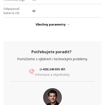
Odpojovač
42
baterie (V)
Provedení
Rackmount
Všechny parametry
Provozní teplota
-30° až +60°C
Šířka (mm)
436
Výška (mm)
45
Potřebujete poradit?
Pomůžeme s výběrem i technickými problémy.
NAPÁJENÍ
PoE
Ne
(+420) 246 035 451
Informace a objednávky
Typ zdroje
Zálohovaný
PARAMETRY ETHERNET
Síťové rozhraní
10/100/1000
(Mbps)