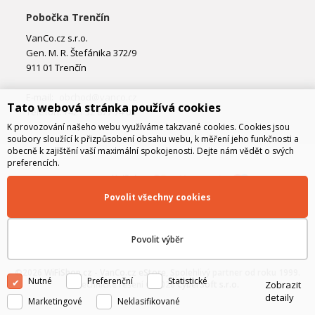
Pobočka Trenčín
VanCo.cz s.r.o.
Gen. M. R. Štefánika 372/9
911 01 Trenčín
E-mail:
obchod@vanco.cz
Tato webová stránka používá cookies
Telefon: +421 32 877 74 02
K provozování našeho webu využíváme takzvané cookies. Cookies jsou
soubory sloužící k přizpůsobení obsahu webu, k měření jeho funkčnosti a
obecně k zajištění vaší maximální spokojenosti. Dejte nám vědět o svých
preferencích.
Povolit všechny cookies
Povolit výběr
©2026
WiFiShop.cz - VanCo.cz eStore
, Spolehlivý partner od roku 1999.
Nutné
Preferenční
Statistické
Zobrazit
Technické řešení © 2026
CyberSoft s.r.o.
detaily
Marketingové
Neklasifikované