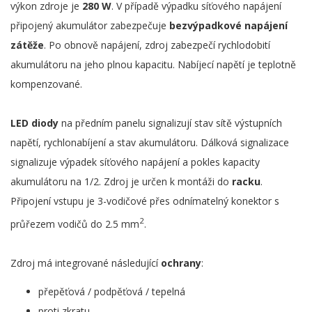
výkon zdroje je
280 W
. V případě výpadku síťového napájení
připojený akumulátor zabezpečuje
bezvýpadkové napájení
zátěže
. Po obnově napájení, zdroj zabezpečí rychlodobití
akumulátoru na jeho plnou kapacitu. Nabíjecí napětí je teplotně
kompenzované.
LED diody
na předním panelu signalizují stav sítě výstupních
napětí, rychlonabíjení a stav akumulátoru. Dálková signalizace
signalizuje výpadek síťového napájení a pokles kapacity
akumulátoru na 1/2. Zdroj je určen k montáži do
racku
.
Připojení vstupu je 3-vodičové přes odnímatelný konektor s
2
průřezem vodičů do 2.5 mm
.
Zdroj má integrované následující
ochrany
:
přepěťová / podpěťová / tepelná
proti zkratu