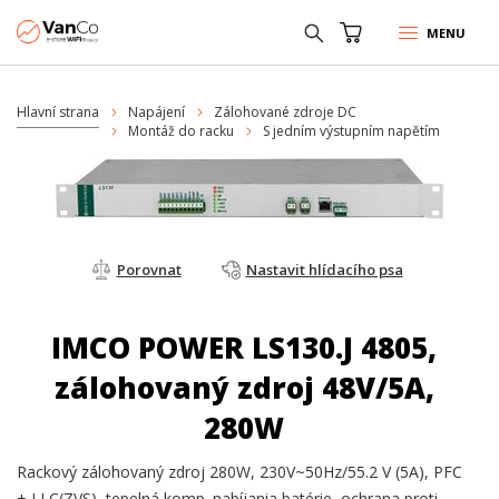
MENU
Hlavní strana
Napájení
Zálohované zdroje DC
Montáž do racku
S jedním výstupním napětím
Porovnat
Nastavit hlídacího psa
IMCO POWER LS130.J 4805,
zálohovaný zdroj 48V/5A,
280W
Rackový zálohovaný zdroj 280W, 230V~50Hz/55.2 V (5A), PFC
+ LLC(ZVS), tepelná komp. nabíjania batérie, ochrana proti