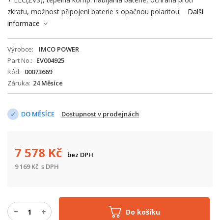
zkratu, možnost připojení baterie s opačnou polaritou.
Další
informace
Výrobce
IMCO POWER
Part No.
EV004925
Kód
00073669
Záruka
24 Měsíce
DO MĚSÍCE
Dostupnost v prodejnách
7 578
Kč
bez DPH
9 169
Kč
s DPH
Do košíku