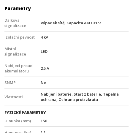
Parametry
Dálková
Výpadek sítě, Kapacita AKU <1/2
signalizace
Izolační pevnost
4 kV
Místní
LED
signalizace
Nabíjecí proud
2.5 A
akumulátoru
SNMP
Ne
Nabíjení baterie, Start z baterie, Tepelná
Vlastnosti
ochrana, Ochrana proti zkratu
FYZICKÉ PARAMETRY
Hloubka (mm)
150
Hmotnost (kg)
1.1