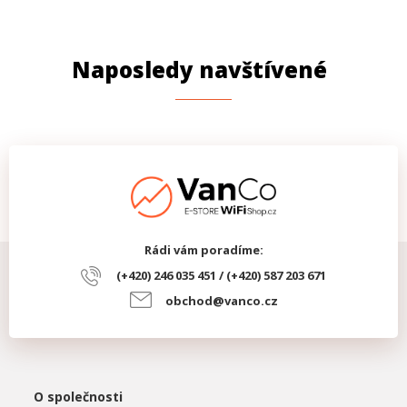
Krytí IP
IP20
Uchycení na
Ano
DIN lištu
Naposledy navštívené
Rádi vám poradíme:
(+420) 246 035 451 / (+420) 587 203 671
obchod@vanco.cz
O společnosti