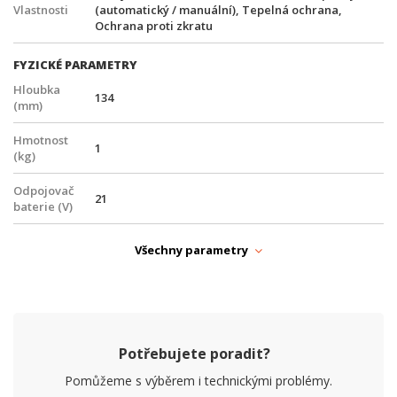
Vlastnosti
(automatický / manuální), Tepelná ochrana,
Ochrana proti zkratu
FYZICKÉ PARAMETRY
Hloubka
134
(mm)
Hmotnost
1
(kg)
Odpojovač
21
baterie (V)
Provozní
-30° až +60°C
Všechny parametry
teplota
Šířka (mm)
100
Výška (mm)
128
Potřebujete poradit?
NAPÁJENÍ
Pomůžeme s výběrem i technickými problémy.
PoE
Ne