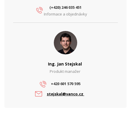
(+420) 246 035 451
Typ zdroje
Zálohovaný
Informace a objednávky
PARAMETRY ETHERNET
Síťové
rozhraní
10/100/1000
(Mbps)
PARAMETRY NAPÁJENÍ
Příkon (W)
280
Ing. Jan Stejskal
Produkt manažer
Vstupní
230
napětí (V)
+420 601 570 595
Výstupní
48, 27.6
stejskal@vanco.cz
napětí (V)
Výstupní
4, 10
proud (A)
PROVEDENÍ