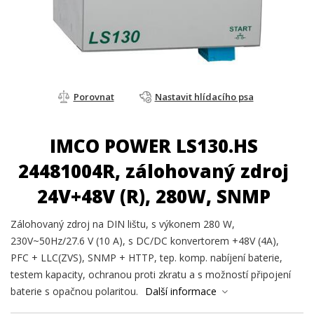
Porovnat
Nastavit hlídacího psa
IMCO POWER LS130.HS
24481004R, zálohovaný zdroj
24V+48V (R), 280W, SNMP
Zálohovaný zdroj na DIN lištu, s výkonem 280 W,
230V~50Hz/27.6 V (10 A), s DC/DC konvertorem +48V (4A),
PFC + LLC(ZVS), SNMP + HTTP, tep. komp. nabíjení baterie,
testem kapacity, ochranou proti zkratu a s možností připojení
baterie s opačnou polaritou.
Další informace