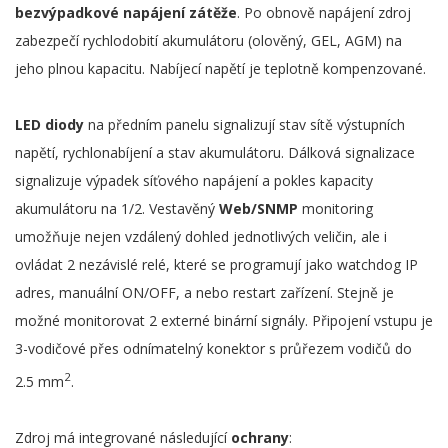
bezvýpadkové napájení zátěže
. Po obnově napájení zdroj
zabezpečí rychlodobití akumulátoru (olověný, GEL, AGM) na
jeho plnou kapacitu. Nabíjecí napětí je teplotně kompenzované.
LED diody
na předním panelu signalizují stav sítě výstupních
napětí, rychlonabíjení a stav akumulátoru. Dálková signalizace
signalizuje výpadek síťového napájení a pokles kapacity
akumulátoru na 1/2. Vestavěný
Web/SNMP
monitoring
umožňuje nejen vzdálený dohled jednotlivých veličin, ale i
ovládat 2 nezávislé relé, které se programují jako watchdog IP
adres, manuální ON/OFF, a nebo restart zařízení. Stejně je
možné monitorovat 2 externé binární signály. Připojení vstupu je
3-vodičové přes odnímatelný konektor s průřezem vodičů do
2
2.5 mm
.
Zdroj má integrované následující
ochrany
: