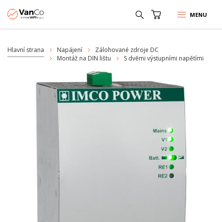
MENU
Hlavní strana
Napájení
Zálohované zdroje DC
Montáž na DIN lištu
S dvěmi výstupními napětími