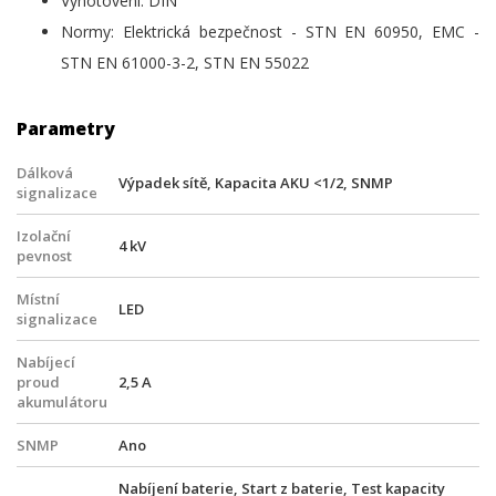
Vyhotovení: DIN
Normy: Elektrická bezpečnost - STN EN 60950, EMC -
STN EN 61000-3-2, STN EN 55022
Parametry
Dálková
Výpadek sítě, Kapacita AKU <1/2, SNMP
signalizace
Izolační
4 kV
pevnost
Místní
LED
signalizace
Nabíjecí
proud
2,5 A
akumulátoru
SNMP
Ano
Nabíjení baterie, Start z baterie, Test kapacity