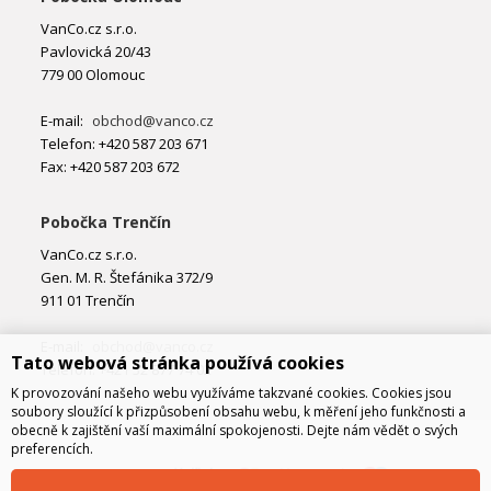
VanCo.cz s.r.o.
Pavlovická 20/43
779 00 Olomouc
E-mail:
obchod@vanco.cz
Telefon: +420 587 203 671
Fax: +420 587 203 672
Pobočka Trenčín
VanCo.cz s.r.o.
Gen. M. R. Štefánika 372/9
911 01 Trenčín
E-mail:
obchod@vanco.cz
Tato webová stránka používá cookies
Telefon: +421 32 877 74 02
K provozování našeho webu využíváme takzvané cookies. Cookies jsou
soubory sloužící k přizpůsobení obsahu webu, k měření jeho funkčnosti a
obecně k zajištění vaší maximální spokojenosti. Dejte nám vědět o svých
preferencích.