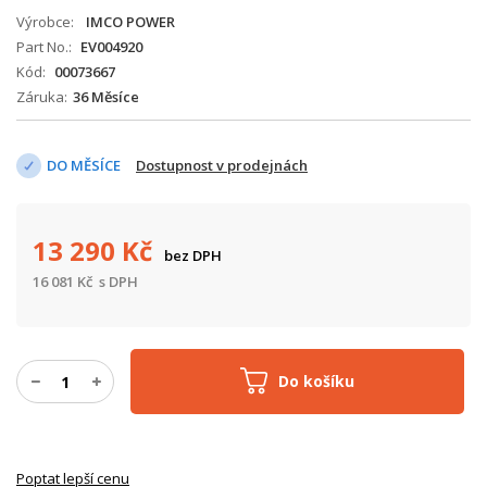
Výrobce
IMCO POWER
Part No.
EV004920
Kód
00073667
Záruka
36 Měsíce
DO MĚSÍCE
Dostupnost v prodejnách
13 290
Kč
bez DPH
16 081
Kč
s DPH
Do košíku
Poptat lepší cenu