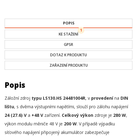
POPIS
1
KE STAŽENÍ
GPSR
DOTAZ K PRODUKTU
ZAŘAZENÍ PRODUKTU
Popis
Záložní zdroj
typu LS130.HS 24481004R
, v
provedení
na
DIN
lištu
, s dvěma výstupními napětími, slouží pro zálohu napájení
24 (27.6) V
a
+48 V
zařízení.
Celkový výkon
zdroje je
280 W
,
výkon modulu měniče 48 V je
200 W
. V případě výpadku
síťového napájení připojený akumulátor zabezpečuje