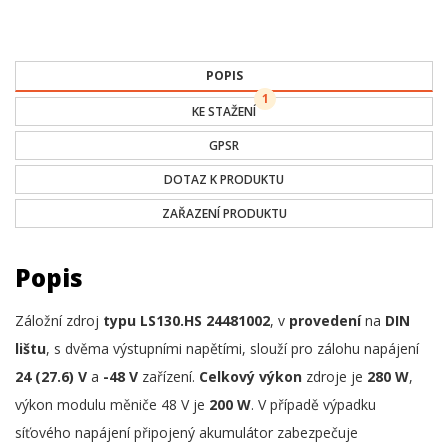
POPIS
1
KE STAŽENÍ
GPSR
DOTAZ K PRODUKTU
ZAŘAZENÍ PRODUKTU
Popis
Záložní zdroj
typu LS130.HS 24481002
, v
provedení
na
DIN
lištu
, s dvěma výstupními napětími, slouží pro zálohu napájení
24 (27.6) V
a
-48 V
zařízení.
Celkový výkon
zdroje je
280 W
,
výkon modulu měniče 48 V je
200 W
. V případě výpadku
síťového napájení připojený akumulátor zabezpečuje