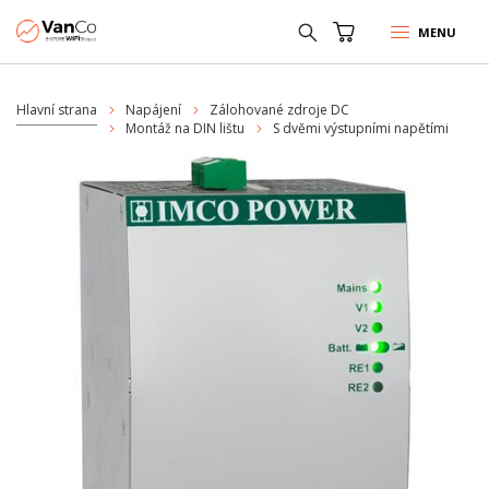
MENU
Hlavní strana
Napájení
Zálohované zdroje DC
Montáž na DIN lištu
S dvěmi výstupními napětími