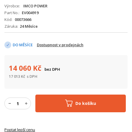
Výrobce
IMCO POWER
Part No.
EV004919
Kód
00073666
Záruka
24 Měsíce
DO MĚSÍCE
Dostupnost v prodejnách
14 060
Kč
bez DPH
17 013
Kč
s DPH
Do košíku
Poptat lepší cenu