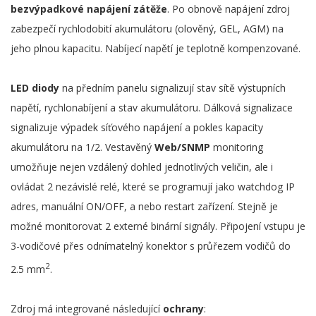
bezvýpadkové napájení zátěže
. Po obnově napájení zdroj
zabezpečí rychlodobití akumulátoru (olověný, GEL, AGM) na
jeho plnou kapacitu. Nabíjecí napětí je teplotně kompenzované.
LED diody
na předním panelu signalizují stav sítě výstupních
napětí, rychlonabíjení a stav akumulátoru. Dálková signalizace
signalizuje výpadek síťového napájení a pokles kapacity
akumulátoru na 1/2. Vestavěný
Web/SNMP
monitoring
umožňuje nejen vzdálený dohled jednotlivých veličin, ale i
ovládat 2 nezávislé relé, které se programují jako watchdog IP
adres, manuální ON/OFF, a nebo restart zařízení. Stejně je
možné monitorovat 2 externé binární signály. Připojení vstupu je
3-vodičové přes odnímatelný konektor s průřezem vodičů do
2
2.5 mm
.
Zdroj má integrované následující
ochrany
: