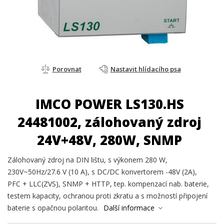
Porovnat
Nastavit hlídacího psa
IMCO POWER LS130.HS
24481002, zálohovaný zdroj
24V+48V, 280W, SNMP
Zálohovaný zdroj na DIN lištu, s výkonem 280 W,
230V~50Hz/27.6 V (10 A), s DC/DC konvertorem -48V (2A),
PFC + LLC(ZVS), SNMP + HTTP, tep. kompenzací nab. baterie,
testem kapacity, ochranou proti zkratu a s možností připojení
baterie s opačnou polaritou.
Další informace