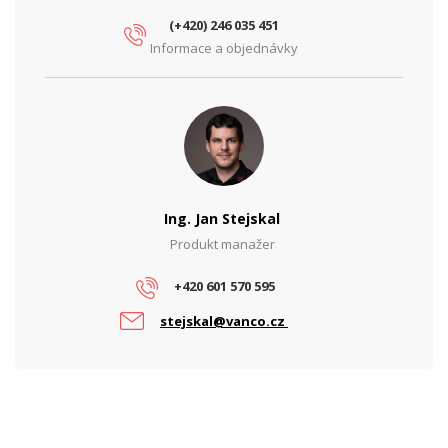
NAPÁJENÍ
(+420) 246 035 451
PoE
Ne
Informace a objednávky
Typ zdroje
Zálohovaný
PARAMETRY ETHERNET
Síťové
rozhraní
10/100/1000
(Mbps)
Ing. Jan Stejskal
PARAMETRY NAPÁJENÍ
Produkt manažer
Příkon (W)
100, 280
+420 601 570 595
Vstupní
230
napětí (V)
stejskal@vanco.cz
Výstupní
-48, 27.6
napětí (V)
Výstupní
10, 2
proud (A)