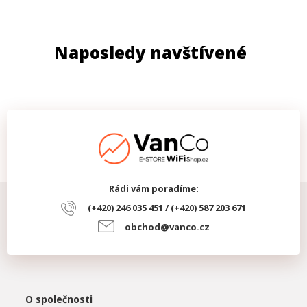
PROVEDENÍ
Krytí IP
IP20
Naposledy navštívené
Uchycení na
Ano
DIN lištu
Rádi vám poradíme:
(+420) 246 035 451 / (+420) 587 203 671
obchod@vanco.cz
O společnosti