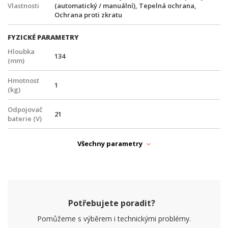
Vlastnosti
(automatický / manuální), Tepelná ochrana,
Ochrana proti zkratu
FYZICKÉ PARAMETRY
Hloubka
134
(mm)
Hmotnost
1
(kg)
Odpojovač
21
baterie (V)
Provedení
DIN lišta
Všechny parametry
Provozní
-30° až +60°C
teplota
Šířka (mm)
100
Potřebujete poradit?
Výška (mm)
128
Pomůžeme s výběrem i technickými problémy.