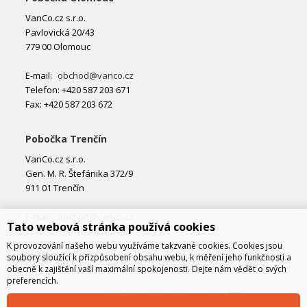
VanCo.cz s.r.o.
Pavlovická 20/43
779 00 Olomouc
E-mail:
obchod@vanco.cz
Telefon: +420 587 203 671
Fax: +420 587 203 672
Pobočka Trenčín
VanCo.cz s.r.o.
Gen. M. R. Štefánika 372/9
911 01 Trenčín
E-mail:
obchod@vanco.cz
Tato webová stránka používá cookies
Telefon: +421 32 877 74 02
K provozování našeho webu využíváme takzvané cookies. Cookies jsou
soubory sloužící k přizpůsobení obsahu webu, k měření jeho funkčnosti a
obecně k zajištění vaší maximální spokojenosti. Dejte nám vědět o svých
preferencích.