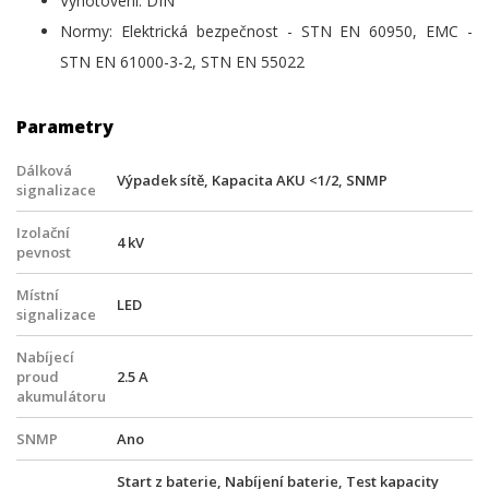
Vyhotovení: DIN
Normy: Elektrická bezpečnost - STN EN 60950, EMC -
STN EN 61000-3-2, STN EN 55022
Parametry
Dálková
Výpadek sítě, Kapacita AKU <1/2, SNMP
signalizace
Izolační
4 kV
pevnost
Místní
LED
signalizace
Nabíjecí
proud
2.5 A
akumulátoru
SNMP
Ano
Start z baterie, Nabíjení baterie, Test kapacity