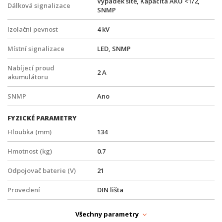
Výpadek sítě, Kapacita AKU <1/2,
Dálková signalizace
SNMP
Izolační pevnost
4 kV
Místní signalizace
LED, SNMP
Nabíjecí proud
2 A
akumulátoru
SNMP
Ano
FYZICKÉ PARAMETRY
Hloubka (mm)
134
Hmotnost (kg)
0.7
Odpojovač baterie (V)
21
Provedení
DIN lišta
Provozní teplota
-30° až +60°C
Všechny parametry