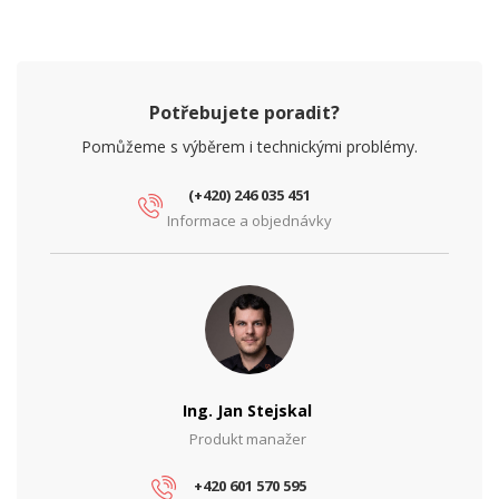
Šířka (mm)
100
Účinnost (%)
91, 93
Výška (mm)
128
Potřebujete poradit?
Pomůžeme s výběrem i technickými problémy.
NAPÁJENÍ
PoE
Ne
(+420) 246 035 451
Informace a objednávky
Typ zdroje
Zálohovaný
PARAMETRY ETHERNET
Síťové rozhraní (Mbps)
10/100/1000
PARAMETRY NAPÁJENÍ
Příkon (W)
100, 280
Ing. Jan Stejskal
Vstupní napětí (V)
230
Produkt manažer
Výstupní napětí (V)
-55.2, 24
+420 601 570 595