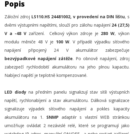
Popis
Záložní zdroj
LS110.HS 24481002, v provedení na DIN lištu
, s
dvěmi výstupními napětími, slouží pro zálohu napájení
24 (27,5)
V a -48 V
zařízení. Celkový výkon zdroje je
280 W
, výkon
modulu měniče 48 V je
100 W
. V případě výpadku síťového
napájení připojený 24 V akumulátor zabezpečuje
bezvýpadkové napájení zátěže
. Po obnově napájení, zdroj
zabezpečí rychlodobití akumulátoru na jeho plnou kapacitu.
Nabíjecí napětí je teplotně kompenzované.
LED diody
na předním panelu signalizují stav síťě výstupních
napětí, rychlonabíjení a stav akumulátoru. Dálková signalizace
signalizuje výpadek síťového napájení a pokles kapacity
akumulátoru na 1.
SNMP
adaptér s vlastní WEB stránkou
umožňuje ovládat 2 nezávislé relé, které se programují jako
watchdog IP adres, manuální ON/OFF , a nebo restart zařízení.