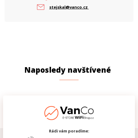
Výstupní proud (A)
10, 2
stejskal@vanco.cz
PROVEDENÍ
Krytí IP
IP20
Uchycení na DIN lištu
Ano
Naposledy navštívené
Rádi vám poradíme: