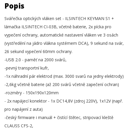
Popis
Svářečka optických vláken set - ILSINTECH KEYMAN S1 +
lámačka ILSINTECH CI-03B, včetně baterie, 2x pícka pro
vypečení ochrany, automatické nastavení vláken ve 3 osách
(vystředění na jádro vlákna systémem DCA), 9 sekund na svár,
26 sekund vypečení 60mm ochrany.
-USB 2.0 - paměť na 2000 svárů,
-pevný transportní kufr,
-1x náhradní pár elektrod (max. 3000 svarů na jedny elektrody)
-2,6kg včetně baterie (až 200 svárů včetně zapečení ochran)
-rozměry - 150x190x120mm
- 2x napájecí konektor - 1x DC14,8V (zdroj 220V), 1x12V (např.
pro napájení z auta)
-český firmware i manuál + čistící štětec, stripovací kleště
CLAUSS CFS-2,