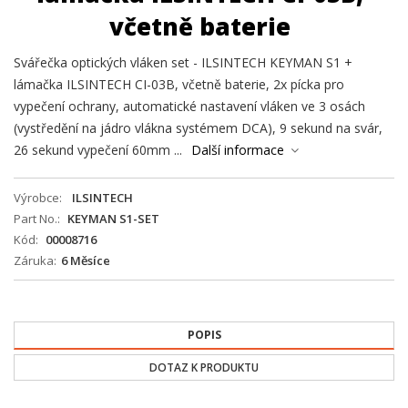
včetně baterie
Svářečka optických vláken set - ILSINTECH KEYMAN S1 +
lámačka ILSINTECH CI-03B, včetně baterie, 2x pícka pro
vypečení ochrany, automatické nastavení vláken ve 3 osách
(vystředění na jádro vlákna systémem DCA), 9 sekund na svár,
26 sekund vypečení 60mm ...
Další informace
Výrobce
ILSINTECH
Part No.
KEYMAN S1-SET
Kód
00008716
Záruka
6 Měsíce
POPIS
DOTAZ K PRODUKTU