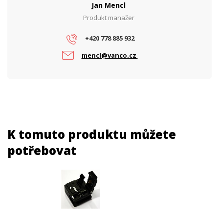
Jan Mencl
Produkt manažer
+420 778 885 932
mencl@vanco.cz
K tomuto produktu můžete
potřebovat