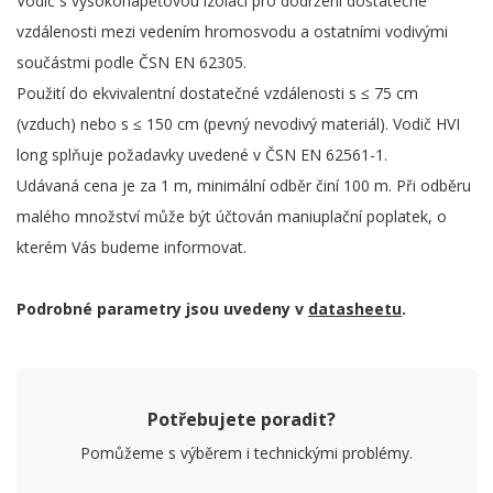
Vodič s vysokonapěťovou izolací pro dodržení dostatečné
vzdálenosti mezi vedením hromosvodu a ostatními vodivými
součástmi podle ČSN EN 62305.
Použití do ekvivalentní dostatečné vzdálenosti s ≤ 75 cm
(vzduch) nebo s ≤ 150 cm (pevný nevodivý materiál). Vodič HVI
long splňuje požadavky uvedené v ČSN EN 62561-1.
Udávaná cena je za 1 m, minimální odběr činí 100 m. Při odběru
malého množství může být účtován maniuplační poplatek, o
kterém Vás budeme informovat.
Podrobné parametry jsou uvedeny v
datasheetu
.
Potřebujete poradit?
Pomůžeme s výběrem i technickými problémy.