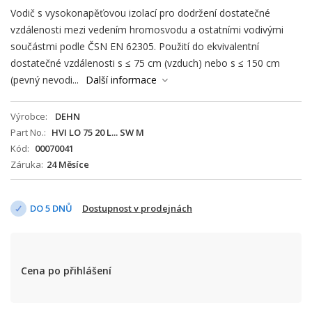
Vodič s vysokonapěťovou izolací pro dodržení dostatečné
vzdálenosti mezi vedením hromosvodu a ostatními vodivými
součástmi podle ČSN EN 62305. Použití do ekvivalentní
dostatečné vzdálenosti s ≤ 75 cm (vzduch) nebo s ≤ 150 cm
(pevný nevodi...
Další informace
Výrobce
DEHN
Part No.
HVI LO 75 20 L... SW M
Kód
00070041
Záruka
24 Měsíce
DO 5 DNŮ
Dostupnost v prodejnách
Cena po přihlášení