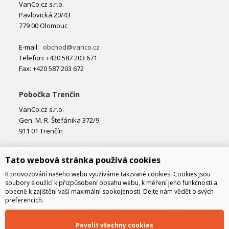
VanCo.cz s.r.o.
Pavlovická 20/43
779 00 Olomouc
E-mail:
obchod@vanco.cz
Telefon: +420 587 203 671
Fax: +420 587 203 672
Pobočka Trenčín
VanCo.cz s.r.o.
Gen. M. R. Štefánika 372/9
911 01 Trenčín
E-mail:
obchod@vanco.cz
Tato webová stránka používá cookies
Telefon: +421 32 877 74 02
K provozování našeho webu využíváme takzvané cookies. Cookies jsou
soubory sloužící k přizpůsobení obsahu webu, k měření jeho funkčnosti a
obecně k zajištění vaší maximální spokojenosti. Dejte nám vědět o svých
preferencích.
Povolit všechny cookies